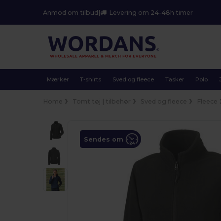
Anmod om tilbud
|
Levering om 24-48h timer
Mærker
T-shirts
Sved og fleece
Tasker
Polo
Home
Tomt tøj | tilbehør
Sved og fleece
Fleece
Sendes om