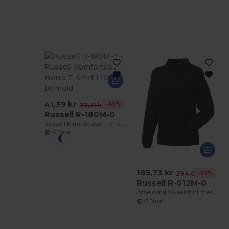
41,39 kr
-43%
72,31 kr
Russell R-180M-0
Russell Komfortabel Herre T-Shirt i 100% Bomuld
+8 Farver
185,73 kr
-37%
294,64 kr
Russell R-012M-0
Arbejdstøj Sweatshirt med krave
+7 Farver