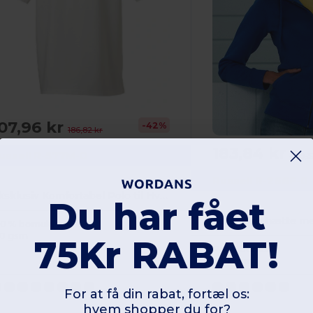
07,96 kr
-42%
186,82 kr
183,84 kr
ussell R-577M-0
269,3
Russell R-266F-0
Eksklusiv Komfortabel Polo til Hverdag og Arbejde
Du har fået
Autentisk hætte me
00 % bomuld
10 gsm
75Kr RABAT!
Poly / bomuld
280 gsm
For at få din rabat, fortæl os:
hvem shopper du for?