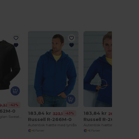
-42%
9,33 kr
762M-0
183,84 kr
183,84 kr
-43%
-32%
323,16 kr
269,32 kr
Komfortabel Raglan Sweatshirt i Bomuld og Polyester
Russell R-266M-0
Russell R-266F-0
Autentisk hætte med lynlås
Autentisk hætte med lynlås
+6 Farver
+6 Farver