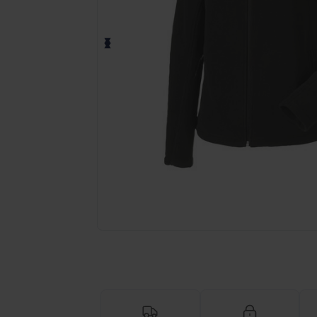
Anmod om et tilpasset tilbud på di