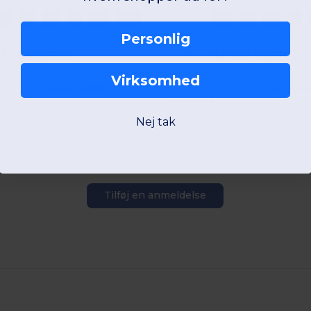
XS
S
M
L
XL
2XL
XS
S
M
L
Personlig
W1
France
W1
France
Virksomhed
Se produkt
Se pro
Nej tak
Tilføj en anmeldelse