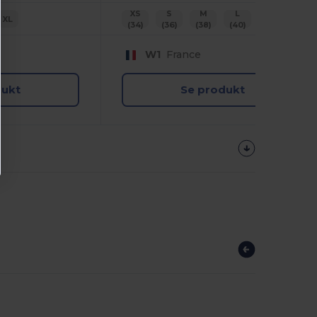
XS
S
M
L
XL
2XL
XL
(34)
(36)
(38)
(40)
(42)
(44)
W1
France
dukt
Se produkt