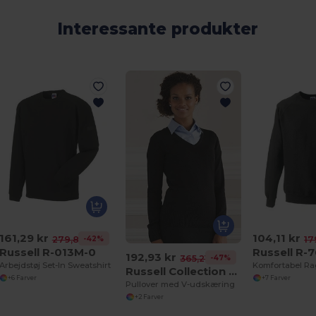
Interessante produkter
161,29 kr
104,11 kr
-42%
279,80 kr
17
Russell R-013M-0
Russell R-
192,93 kr
-47%
365,21 kr
Arbejdstøj Set-In Sweatshirt
Russell Collection R-710F-0
+6 Farver
+7 Farver
Pullover med V-udskæring
+2 Farver