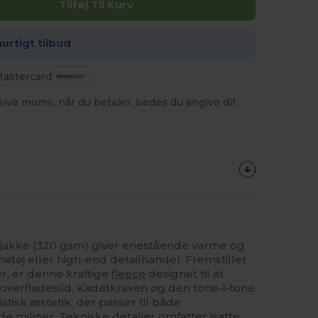
Tilføj Til Kurv
hurtigt tilbud
usive moms, når du betaler, bedes du angive dit
cejakke (320 gsm) giver enestående varme og
irmatøj eller high-end detailhandel. Fremstillet
er, er denne kraftige
fleece
designet til at
verfladeslid. Kadetkraven og den tone-i-tone
istisk æstetik, der passer til både
e miljøer. Tekniske detaljer omfatter isatte