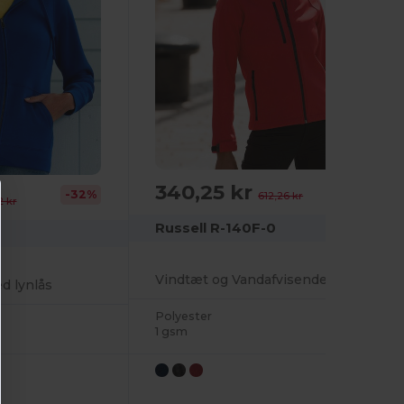
340,25 kr
-44%
-32%
612,26 kr
2 kr
Russell R-140F-0
Vindtæt og Vandafvisende Softshell Jakke til Kvinder
d lynlås
Polyester
1 gsm