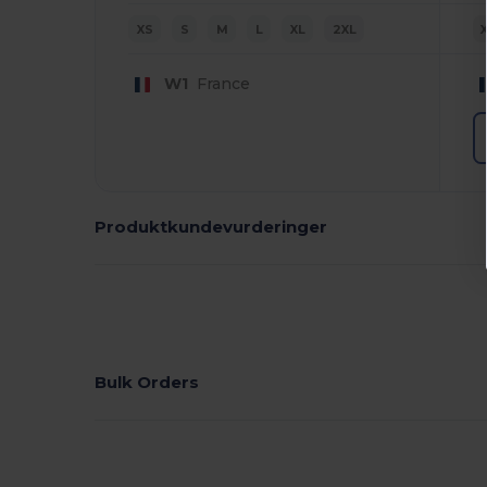
XS
S
M
L
XL
2XL
W1
France
Produktkundevurderinger
Bulk Orders