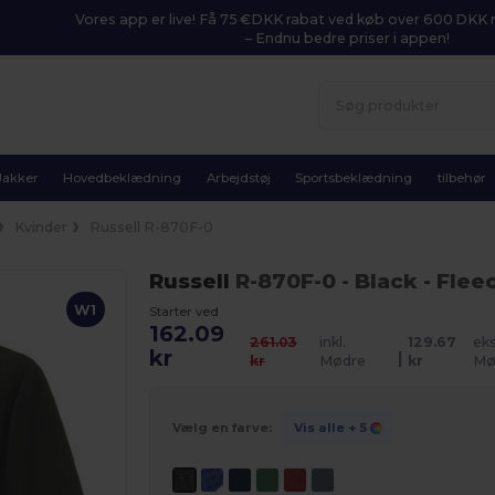
Vores app er live! Få 75 €DKK rabat ved køb over 600 DK
– Endnu bedre priser i appen!
Jakker
Hovedbeklædning
Arbejdstøj
Sportsbeklædning
tilbehør
Kvinder
Russell R-870F-0
Russell
R-870F-0
- Black
- Fleec
W1
Starter ved
162.09
261.03
inkl.
129.67
eks
kr
|
kr
Mødre
kr
Mø
Vælg en farve:
Vis alle
+ 5