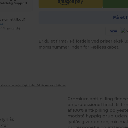
Pålidelig Support
Få et 
de om et tilbud?
 24
-14h (english)
Er du et firma? Få fordele ved priser ekskl
momsnummer inden for Fællesskabet.
ke svarer nøjagtigt til den faktiske produktfarve.
Premium anti-pilling flee
en professionel finish til f
af 100% anti-pilling polyest
modstå hyppig brug uden o
 lynlås
lynlås giver en ren, minimal
-for
professionelle og afslapped