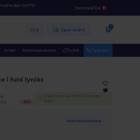
K med koden APP10
Denmark
/
Da
Søg
Spor ordre
Andet
Reklameprodukter
Outlet
Tilpas den!
e i fuld lynlås
Gratis fragt ved 999 kr fra dette
kl.
lager!
-
38
%
dre
Størrelsesskema