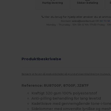
Hurtig levering
Sikker betaling
Har du brug for hjælp eller ønsker du at anmo
Kontakt
sales@wordans.at
OR
80 70 58
Monday - Thursday : 10h-13h & 14h-17h30 Friday : 10h
Produktbeskrivelse
Bemærk, at farven på produktbilledet på grund af skærmkalibrering muligvis ik
Reference: RU8700F, 8700F, JZ87F
Kraftigt 320 gsm 100% polyesterstof
Anti-pilling behandling for lang levetid
Kadetkrave med gennemgående tone-i-tone
Sidelommer med omvendte lynlåse og mesh