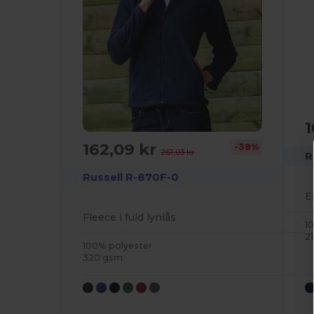
1
162,09 kr
-38%
261,03 kr
R
Russell R-870F-0
Fleece i fuld lynlås
1
2
100% polyester
320 gsm