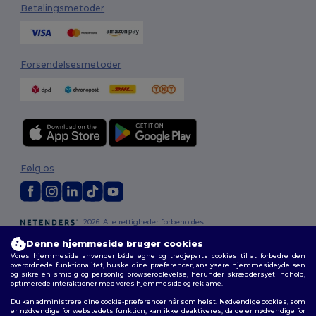
Betalingsmetoder
Forsendelsesmetoder
Følg os
2026. Alle rettigheder forbeholdes
Vilkår og Betingelser
|
Tilpasset politik
|
Fortrolighedspolitik
|
Politik for
Denne hjemmeside bruger cookies
cookies
|
Sitemap
Vores hjemmeside anvender både egne og tredjeparts cookies til at forbedre den
overordnede funktionalitet, huske dine præferencer, analysere hjemmesideydelsen
og sikre en smidig og personlig browseroplevelse, herunder skræddersyet indhold,
optimerede interaktioner med vores hjemmeside og reklame.
Du kan administrere dine cookie-præferencer når som helst. Nødvendige cookies, som
er nødvendige for webstedets funktion, kan ikke deaktiveres, da de er nødvendige for