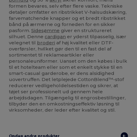
formen bevares, selv efter flere vaske. Tekniske
detaljer omfatter en ribstrikket V-halsudskæring,
farvematchende knapper og et bredt ribstrikket
bånd på ærmerne og forneden for en sikker
pasform.
Sidesømme
giver en struktureret
silhuet. Denne
cardigan
er yderst tilpasselig, især
velegnet til
broderi
af høj kvalitet eller DTF-
overførsler, hvilket gør den til en fast del af
sortimentet til reklameartikler eller
personaleuniformer. Uanset om den købes i bulk
til et hotelteam eller som et enkelt stykke til en
smart-casual garderobe, er dens alsidighed
uovertruffen. Det letplejede CottonBlend™-stof
reducerer vedligeholdelsestiden og sikrer, at
tøjet ser professionelt ud gennem hele
arbejdsdagen. Tilgængelig til engrosbestillinger,
tilbyder den en omkostningseffektiv løsning til
virksomheder, der leder efter kvalitet og stil.
Opdag andre produkter