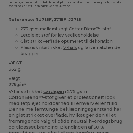
Bemærk, at farven på produktbilledet på grund af skærmkalibrering muligvis ikke
svarer nøjagtigt til den faktiske produktfarve.
Reference: RU715F, J715F, JZ715
275 gsm mellemtungt CottonBlend™-stof
Letplejet stof for lav vedligeholdelse
Glat strikoverflade optimeret til dekoration
Klassisk ribstrikket
V-hals
og farvematchende
knapper
VÆGT
362 g.
Vægt
275g/m²
V-hals strikket
cardigan
i 275 gsm
CottonBlend™-stof giver et professionelt look
med letplejet holdbarhed til erhverv eller fritid.
Denne mellemtunge beklædningsgenstand har
en glat strikket overflade, hvilket gør den til et
fremragende valg til både neutral hverdagsbrug
og tilpasset branding. Blandingen af 50 %
bomuld
og 50 %
akryl
sikrer komfort, mens