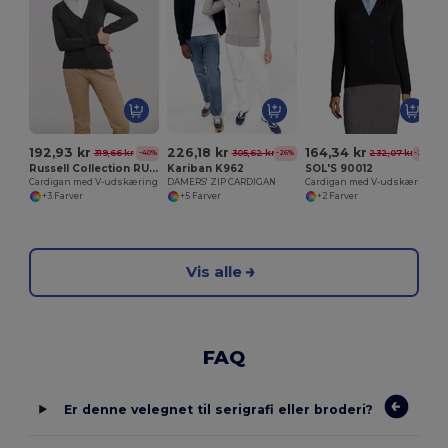
192,93 kr
226,18 kr
164,34 kr
319,66 kr
305,62 kr
232,07 kr
-40%
-26%
-29%
Russell Collection RU715F
Kariban K962
SOL'S 90012
Cardigan med V-udskæring
DAMERS' ZIP CARDIGAN
Cardigan med V-udskæring i knapper, gylden
+3 Farver
+5 Farver
+2 Farver
Vis alle
FAQ
Er denne velegnet til serigrafi eller broderi?