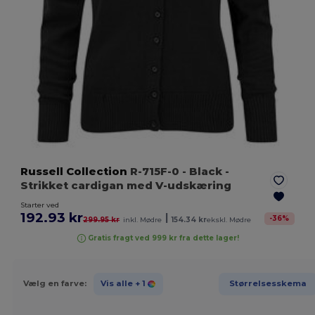
Russell Collection
R-715F-0
- Black
-
Strikket cardigan med V-udskæring
Starter ved
192.93 kr
|
-
36
%
299.95 kr
inkl. Mødre
154.34 kr
ekskl. Mødre
Gratis fragt ved 999 kr fra dette lager!
Vælg en farve:
Vis alle
+ 1
Størrelsesskema