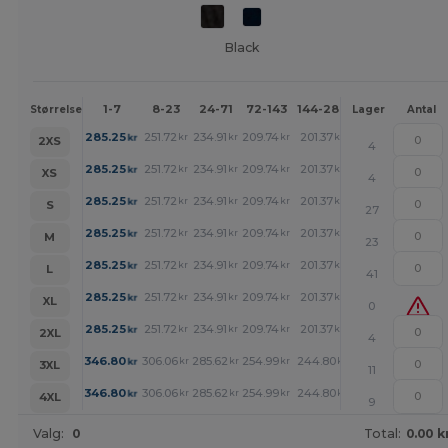
Black
1-7
8-23
24-71
72-143
144-287
288 +
Mere
Størrelse
Lager
Antal
+
285.25
251.72
234.91
209.74
201.37
192.93
kr
kr
kr
kr
kr
kr
2XS
4
+
285.25
251.72
234.91
209.74
201.37
192.93
kr
kr
kr
kr
kr
kr
XS
4
+
285.25
251.72
234.91
209.74
201.37
192.93
kr
kr
kr
kr
kr
kr
S
27
+
285.25
251.72
234.91
209.74
201.37
192.93
kr
kr
kr
kr
kr
kr
M
23
+
285.25
251.72
234.91
209.74
201.37
192.93
kr
kr
kr
kr
kr
kr
L
41
+
285.25
251.72
234.91
209.74
201.37
192.93
kr
kr
kr
kr
kr
kr
XL
0
+
285.25
251.72
234.91
209.74
201.37
192.93
kr
kr
kr
kr
kr
kr
2XL
4
+
346.80
306.06
285.62
254.99
244.80
234.62
kr
kr
kr
kr
kr
kr
3XL
11
+
346.80
306.06
285.62
254.99
244.80
234.62
kr
kr
kr
kr
kr
kr
4XL
9
Valg:
0
Total:
0.00 k