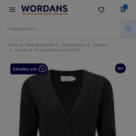
×
Wordans-app
Hent app
Bedre priser i appen!
Home
Tomt tøj | tilbehør
Sved og fleece
Cardigan
Kvinder
Russell Collection R-715F-0
W1
Sendes om