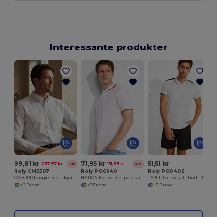
Interessante produkter
99,81 kr
71,95 kr
51,51 kr
257,97 kr
131,68 kr
-61%
-45%
Roly CM5507
Roly PO6640
Roly PO0402
OXFORD Langærmet skjorte til mænd
NATION Kortærmet polo shirt
TAMIL Technical short-sleeve polo shirt in antibacterial recycled polyester for men
+2 Farver
+3 Farver
+5 Farver