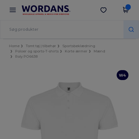
×
Wordans-app
Hent app
Bedre priser i appen!
Home
Tomt tøj | tilbehør
Sportsbeklædning
Poloer og sports-T-shirts
Korte ærmer
Mænd
Roly PO6638
W4