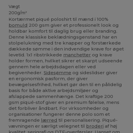
Vægt
200g/m²
Kortærmet piqué poloshirt til mænd i 100%
bomuld
200 gsm giver et professionelt look og
holdbar komfort til daglig brug eller branding.
Denne klassiske beklædningsgenstand har en
stolpelukning med tre knapper og forstærkede
dækkede sømme i den indvendige krave for øget
levetid. 1x1 ribstrikkede
manchetter
og krave
holder formen, hvilket sikrer et skarpt udseende
gennem hele arbejdsdagen eller ved
begivenheder.
Sidesømme
og sideslidser giver
en ergonomisk pasform, der giver
bevægelsesfrihed, hvilket gør den til en pålidelig
basis for både aktive arbejdsmiljøer og
afslappede sammenhænge. Det kraftige 200
gsm piqué-stof giver en premium følelse, mens
det forbliver åndbart. For virksomheder og
organisationer fungerer denne polo som et
fremragende
lærred
til personalisering. Piqué-
vævningen er særligt velegnet til
broderi
af høj
kvalitet,
serigrafi
og DTF-overførsler. Uanset om