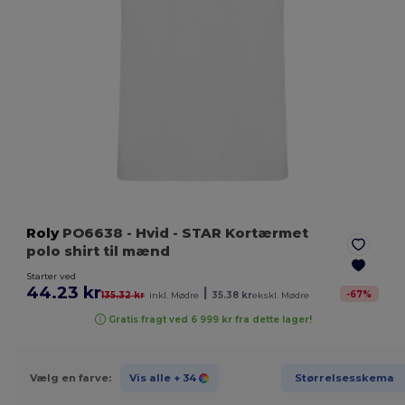
Roly
PO6638
- Hvid
- STAR Kortærmet
polo shirt til mænd
Starter ved
44.23 kr
|
-
67
%
135.32 kr
inkl. Mødre
35.38 kr
ekskl. Mødre
Gratis fragt ved 6 999 kr fra dette lager!
Vælg en farve:
Vis alle
+ 34
Størrelsesskema