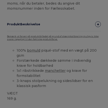
moms, når du betaler, bedes du angive dit
momsnummer inden for Fællesskabet.
Produktbeskrivelse
Bemærk, at farven på produktbilledet på grund af skærmkalibrering muligvis ikke
svarer nøjagtigt til den faktiske produktfarve.
100%
bomuld
piqué-stof med en vægt på 200
gsm
Forstærkede dækkede sømme i indvendig
krave for holdbarhed
1x1 ribstrikkede
manchetter
og krave for
formstabilitet
3-knaps stolpelukning og sideslidser for en
klassisk pasform
VÆGT
169 g.
Brugerdefineret
Høj lagerbeholdning