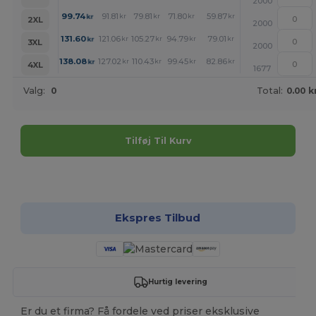
2000
+
99.74
91.81
79.81
71.80
59.87
51.87
kr
kr
kr
kr
kr
kr
2XL
2000
+
131.60
121.06
105.27
94.79
79.01
68.46
kr
kr
kr
kr
kr
kr
3XL
2000
+
138.08
127.02
110.43
99.45
82.86
71.80
kr
kr
kr
kr
kr
kr
4XL
1677
Valg:
0
Total:
0.00 k
Tilføj Til Kurv
Tilpas det!
Ekspres Tilbud
Hurtig levering
Er du et firma? Få fordele ved priser eksklusive