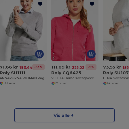
71,66 kr
111,09 kr
73,55 kr
-63%
-51%
193,44 kr
225,02 kr
185
Roly SU1111
Roly CQ6425
Roly SU10
ANNAPURNA WOMAN Raglan langærmet bomuldssweatshirt
VELETA Dame sweatjakke med matchende hætteforing
+4 Farver
+7 Farver
+4 Farver
Vis alle