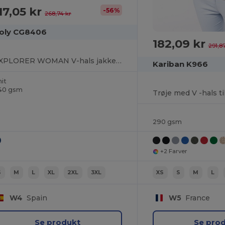
17,05 kr
-56%
268,74 kr
oly CG8406
182,09 kr
291,87
EXPLORER WOMAN V-hals jakke i blødt strikstof til kvinder
Kariban K966
it
40 gsm
Trøje med V -hals ti
290 gsm
+2 Farver
S
M
L
XL
2XL
3XL
XS
S
M
L
W4
Spain
W5
France
Se produkt
Se pro