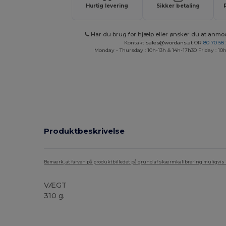
Hurtig levering
Sikker betaling
Har du brug for hjælp eller ønsker du at anmo
Kontakt
sales@wordans.at
OR
80 70 58
Monday - Thursday : 10h-13h & 14h-17h30 Friday : 10h
Produktbeskrivelse
Bemærk, at farven på produktbilledet på grund af skærmkalibrering muligvis ik
VÆGT
310 g.