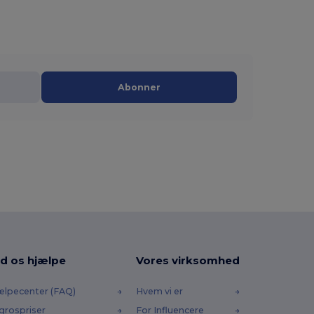
Abonner
d os hjælpe
Vores virksomhed
ælpecenter (FAQ)
Hvem vi er
grospriser
For Influencere