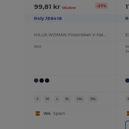
99,81 kr
1
-27%
136,26 kr
Roly JE8418
R
HILUX WOMAN Finstrikket V-hals jumper til kvinder
Knit
Kn
3
S
M
L
XL
2XL
3XL
W4
Spain