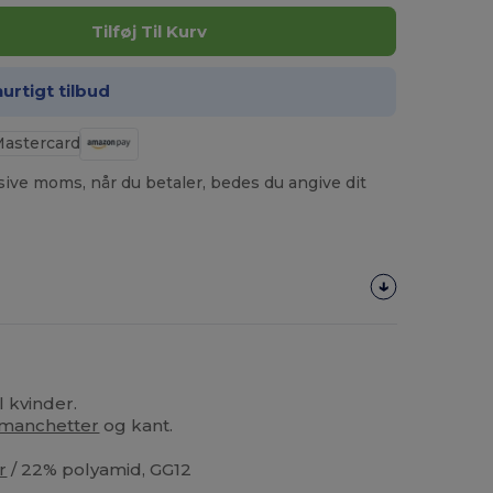
Tilføj Til Kurv
hurtigt tilbud
usive moms, når du betaler, bedes du angive dit
l kvinder.
manchetter
og kant.
r
/ 22% polyamid, GG12