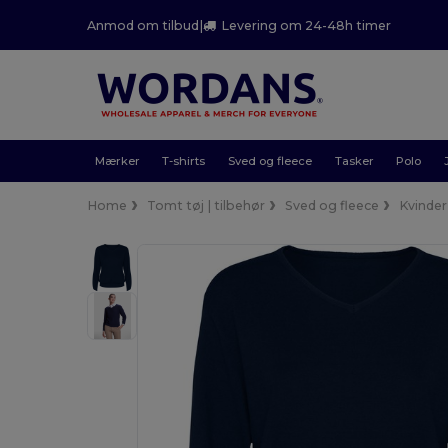
Anmod om tilbud
|
Levering om 24-48h timer
Mærker
T-shirts
Sved og fleece
Tasker
Polo
Home
Tomt tøj | tilbehør
Sved og fleece
Kvinder