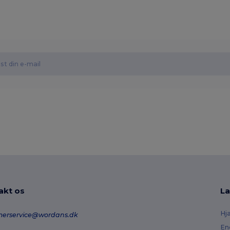
akt os
La
Hj
merservice@wordans.dk
En