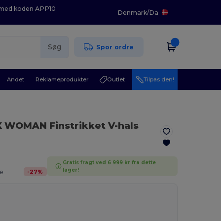
K med koden APP10
Denmark
/
Da
Søg
Spor ordre
Andet
Reklameprodukter
Outlet
Tilpas den!
X WOMAN Finstrikket V-hals
Gratis fragt ved 6 999 kr fra dette
.
lager!
-
27
%
e