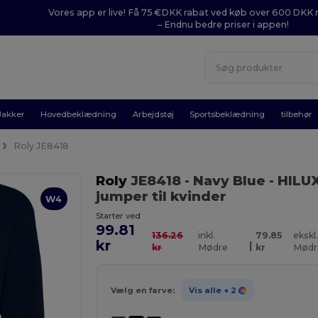
Vores app er live! Få 75 €DKK rabat ved køb over 600 DK
– Endnu bedre priser i appen!
Jakker
Hovedbeklædning
Arbejdstøj
Sportsbeklædning
tilbehør
Roly JE8418
Roly
JE8418
- Navy Blue
- HILU
jumper til kvinder
W4
Starter ved
99.81
136.26
inkl.
79.85
ekskl
kr
|
kr
Mødre
kr
Mødr
Vælg en farve:
Vis alle
+ 2