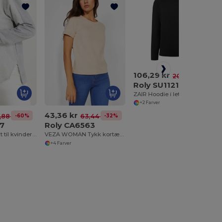
106,29 kr
-47%
200,79 kr
Roly SU1121
ZAIR Hoodie i let stof
+2 Farver
43,36 kr
-60%
-32%
,88 kr
63,44 kr
77
Roly CA6563
ETNA Sweatshirt til kvinder i to-stof og farvekombination
VEZA WOMAN Tykk kortærmet t-shirt til kvinder i bomuld
+4 Farver