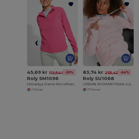
45,69 kr
83,74 kr
-59%
-64%
112,54 kr
235,42 kr
Roly SM1096
Roly SU1068
Himalaya Dame Microfleece Slim-fit Trøje med Lynlås
URBAN WOMAN Fitted-cut sweatshirt with two-colour hood in double fabric
+1 Farver
+17 Farver