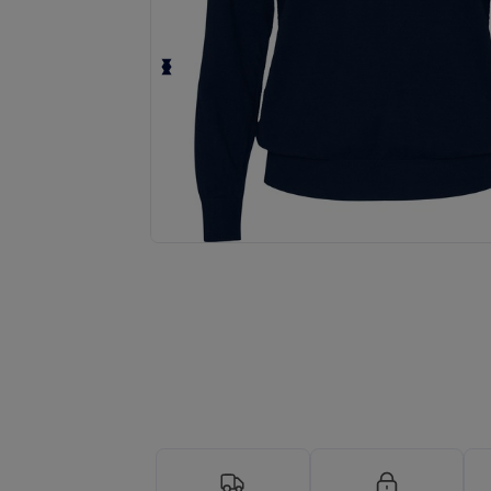
Anmod om et tilpasset tilbud på di