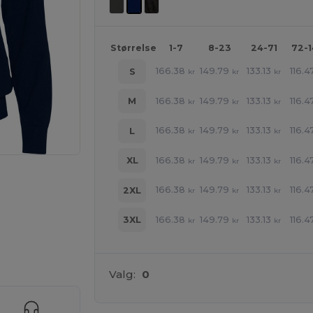
Størrelse
1-7
8-23
24-71
72-
166.38
149.79
133.13
116.4
S
kr
kr
kr
166.38
149.79
133.13
116.4
M
kr
kr
kr
166.38
149.79
133.13
116.4
L
kr
kr
kr
166.38
149.79
133.13
116.4
XL
kr
kr
kr
166.38
149.79
133.13
116.4
2XL
kr
kr
kr
166.38
149.79
133.13
116.4
3XL
kr
kr
kr
ne produkter
Valg:
0