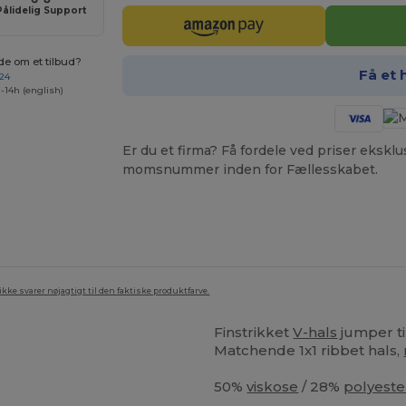
Pålidelig Support
de om et tilbud?
Få et 
 24
-14h (english)
Er du et firma? Få fordele ved priser ekskl
momsnummer inden for Fællesskabet.
ke svarer nøjagtigt til den faktiske produktfarve.
Finstrikket
V-hals
jumper ti
Matchende 1x1 ribbet hals,
50%
viskose
/ 28%
polyeste