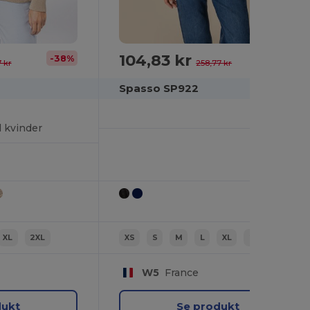
104,83 kr
-38%
-59%
 kr
258,77 kr
Spasso SP922
l kvinder
XL
2XL
XS
S
M
L
XL
2XL
W5
France
dukt
Se produkt