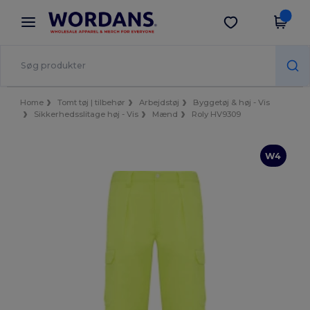
×
Wordans-app
Hent app
Bedre priser i appen!
Home
Tomt tøj | tilbehør
Arbejdstøj
Byggetøj & høj - Vis
Sikkerhedsslitage høj - Vis
Mænd
Roly HV9309
W4