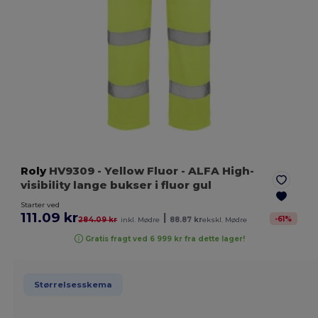
Roly
HV9309
- Yellow Fluor
- ALFA High-
visibility lange bukser i fluor gul
Starter ved
111.09 kr
|
-
61
%
284.09 kr
inkl. Mødre
88.87 kr
ekskl. Mødre
Gratis fragt ved 6 999 kr fra dette lager!
Størrelsesskema