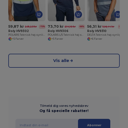
59,87 kr
73,70 kr
56,31 kr
201,23 kr
214,10 kr
126,44 kr
-70%
-66%
-55%
Roly HV9302
Roly HV9306
Roly HV9310
POLARIS Teknisk høj-synlighed kortærmet polo shirt
POLARIS L/S Teknisk høj-synlighed langærmet polo shirt
DELTA Teknisk høj-synlighed kortærmet t-shirt
+5 Farver
+5 Farver
+6 Farver
Vis alle
Tilmeld dig vores nyhedsbrev
Og få specielle rabatter!
Abonner