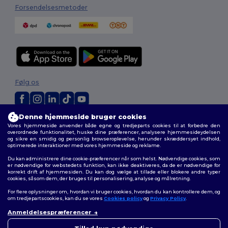
Forsendelsesmetoder
Følg os
Denne hjemmeside bruger cookies
2026. Alle rettigheder forbeholdes
Vores hjemmeside anvender både egne og tredjeparts cookies til at forbedre den
Vilkår og Betingelser
|
Tilpasset politik
|
Fortrolighedspolitik
|
Politik for
overordnede funktionalitet, huske dine præferencer, analysere hjemmesideydelsen
cookies
|
Sitemap
og sikre en smidig og personlig browseroplevelse, herunder skræddersyet indhold,
optimerede interaktioner med vores hjemmeside og reklame.
Du kan administrere dine cookie-præferencer når som helst. Nødvendige cookies, som
er nødvendige for webstedets funktion, kan ikke deaktiveres, da de er nødvendige for
korrekt drift af hjemmesiden. Du kan dog vælge at tillade eller blokere andre typer
cookies, såsom dem, der bruges til personalisering, analyse og målretning.
For flere oplysninger om, hvordan vi bruger cookies, hvordan du kan kontrollere dem, og
om tredjepartscookies, kan du se vores
Cookies policy
og
Privacy Policy
.
Anmeldelsespræferencer
👋
Hej
Hvis du har spørgsmål eller