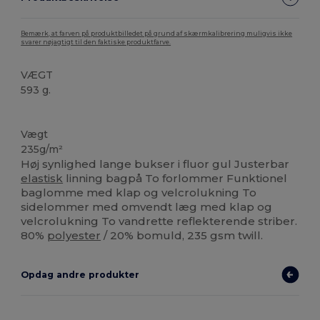
Bemærk, at farven på produktbilledet på grund af skærmkalibrering muligvis ikke
svarer nøjagtigt til den faktiske produktfarve.
VÆGT
593 g.
Høj lagerbeholdning
Vægt
235g/m²
Høj synlighed lange bukser i fluor gul Justerbar
elastisk
linning bagpå To forlommer Funktionel
baglomme med klap og velcrolukning To
sidelommer med omvendt læg med klap og
velcrolukning To vandrette reflekterende striber.
80%
polyester
/ 20% bomuld, 235 gsm twill.
Opdag andre produkter