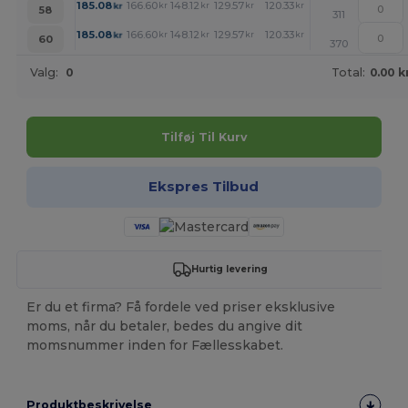
+
185.08
166.60
148.12
129.57
120.33
111.09
kr
kr
kr
kr
kr
kr
58
311
+
185.08
166.60
148.12
129.57
120.33
111.09
kr
kr
kr
kr
kr
kr
60
370
Valg:
0
Total:
0.00 k
Tilføj Til Kurv
Ekspres Tilbud
Hurtig levering
Er du et firma? Få fordele ved priser eksklusive
moms, når du betaler, bedes du angive dit
momsnummer inden for Fællesskabet.
Produktbeskrivelse