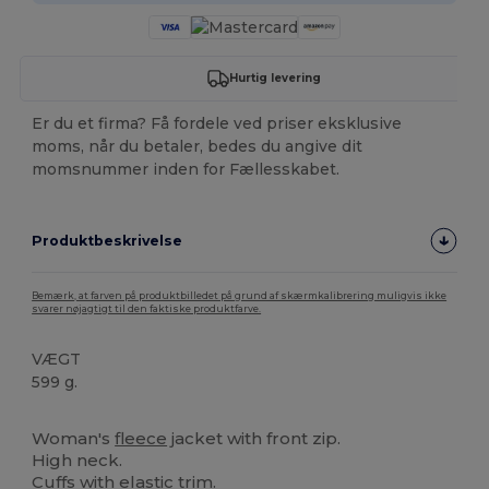
Hurtig levering
Er du et firma? Få fordele ved priser eksklusive
moms, når du betaler, bedes du angive dit
momsnummer inden for Fællesskabet.
Produktbeskrivelse
Bemærk, at farven på produktbilledet på grund af skærmkalibrering muligvis ikke
svarer nøjagtigt til den faktiske produktfarve.
VÆGT
599 g.
Høj lagerbeholdning
Woman's
fleece
jacket with front zip.
High neck.
Cuffs with elastic trim.