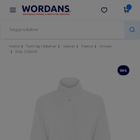
×
Wordans-app
Hent app
Bedre priser i appen!
Home
Tomt tøj | tilbehør
Jakker
Fleece
Unisex
Roly CQ6415
W4