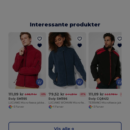
Interessante produkter
111,09 kr
79,52 kr
111,09 kr
298,71 kr
244,51 kr
223,78 kr
-63%
-67%
-50%
Roly SM1195
Roly SM1196
Roly CQ8412
LUCIANE Micro fleece jakke til udendørs sport med høj hals og lange ærmer
LUCIANE WOMAN Micro fleece jakke til udendørs sport med høj hals og lange ærmer
TERRANO Microfleece jakke i et farvekombinationsdesign
+3 Farver
+1 Farver
+3 Farver
Vis alle