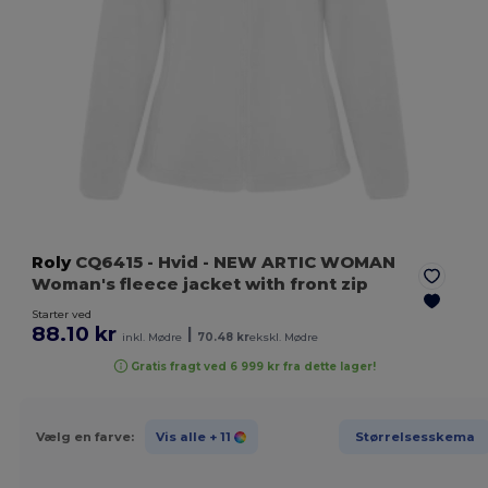
Roly
CQ6415
- Hvid
- NEW ARTIC WOMAN
Woman's fleece jacket with front zip
Starter ved
88.10 kr
|
inkl. Mødre
70.48 kr
ekskl. Mødre
Gratis fragt ved 6 999 kr fra dette lager!
Vælg en farve:
Vis alle
+ 11
Størrelsesskema