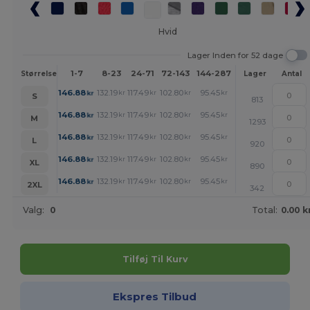
Hvid
Lager Inden for 52 dage
1-7
8-23
24-71
72-143
144-287
288 +
Mere
Størrelse
Lager
Antal
+
146.88
132.19
117.49
102.80
95.45
88.10
kr
kr
kr
kr
kr
kr
S
813
+
146.88
132.19
117.49
102.80
95.45
88.10
kr
kr
kr
kr
kr
kr
M
1293
+
146.88
132.19
117.49
102.80
95.45
88.10
kr
kr
kr
kr
kr
kr
L
920
+
146.88
132.19
117.49
102.80
95.45
88.10
kr
kr
kr
kr
kr
kr
XL
890
+
146.88
132.19
117.49
102.80
95.45
88.10
kr
kr
kr
kr
kr
kr
2XL
342
Valg:
0
Total:
0.00 k
Tilføj Til Kurv
Ekspres Tilbud