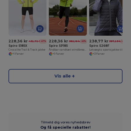
228,36 kr
228,36 kr
238,77 kr
432,72 kr
382,16 kr
397,29 kr
-47%
-40%
-40%
Spiro S185X
Spiro SP185
Spiro S268F
Crosslite Trail & Track jakke
Åndbar vandtæt windbreaker mænd sportsjakke
Letvægts sportsjakke til kvinder
+1 Farver
+1 Farver
+3 Farver
Vis alle
Tilmeld dig vores nyhedsbrev
Og få specielle rabatter!