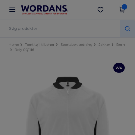
×
Wordans-app
Hent app
Bedre priser i appen!
Home
Tomt tøj | tilbehør
Sportsbeklædning
Jakker
Børn
Roly CQ1116
W4