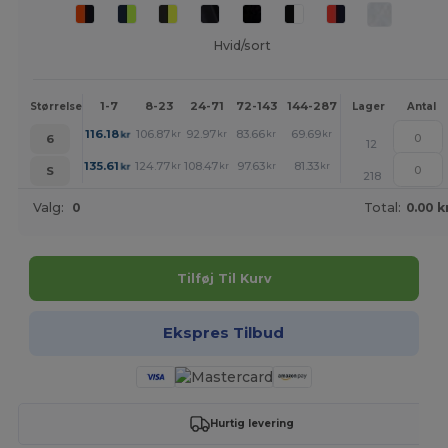
Hvid/sort
1-7
8-23
24-71
72-143
144-287
288 +
Mere
Størrelse
Lager
Antal
+
116.18
106.87
92.97
83.66
69.69
60.46
kr
kr
kr
kr
kr
kr
6
12
+
135.61
124.77
108.47
97.63
81.33
70.49
kr
kr
kr
kr
kr
kr
S
218
Valg:
0
Total:
0.00 k
Tilføj Til Kurv
Ekspres Tilbud
Hurtig levering