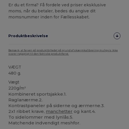
Er du et firma? Få fordele ved priser eksklusive
moms, når du betaler, bedes du angive dit
momsnummer inden for Fællesskabet.
Produktbeskrivelse
Bemærk, at farven på produktbilledet på grund af skærmkalibrering muligvis ikke
svarer nøjagtigt til den faktiske produktfarve.
VÆGT
480 g.
Vægt
220g/m²
Kombineret sportsjakke.1.
Raglanærme.2.
Kontrastpaneler på siderne og ærmerne.3.
2x1 ribbet krave,
manchetter
og kant.4.
To sidelommer med lynlås.5.
Matchende indvendigt meshfor.