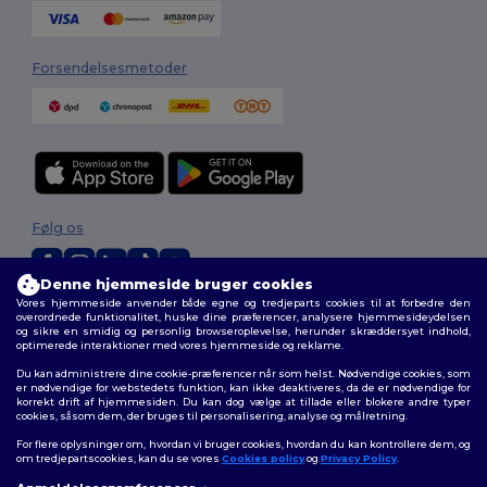
Forsendelsesmetoder
Følg os
Denne hjemmeside bruger cookies
Vores hjemmeside anvender både egne og tredjeparts cookies til at forbedre den
2026. Alle rettigheder forbeholdes
overordnede funktionalitet, huske dine præferencer, analysere hjemmesideydelsen
og sikre en smidig og personlig browseroplevelse, herunder skræddersyet indhold,
Vilkår og Betingelser
|
Tilpasset politik
|
Fortrolighedspolitik
|
Politik for
optimerede interaktioner med vores hjemmeside og reklame.
cookies
|
Sitemap
Du kan administrere dine cookie-præferencer når som helst. Nødvendige cookies, som
er nødvendige for webstedets funktion, kan ikke deaktiveres, da de er nødvendige for
korrekt drift af hjemmesiden. Du kan dog vælge at tillade eller blokere andre typer
cookies, såsom dem, der bruges til personalisering, analyse og målretning.
For flere oplysninger om, hvordan vi bruger cookies, hvordan du kan kontrollere dem, og
om tredjepartscookies, kan du se vores
Cookies policy
og
Privacy Policy
.