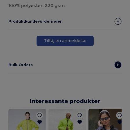
100% polyester, 220 gsm.
Produktkundevurderinger
Tilføj en anmeldelse
Bulk Orders
Interessante produkter
H