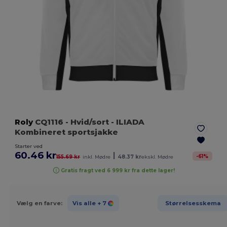
Roly
CQ1116
- Hvid/sort
- ILIADA
Kombineret sportsjakke
Starter ved
60.46 kr
|
-
61
%
155.69 kr
inkl. Mødre
48.37 kr
ekskl. Mødre
Gratis fragt ved 6 999 kr fra dette lager!
Vælg en farve:
Vis alle
+ 7
Størrelsesskema