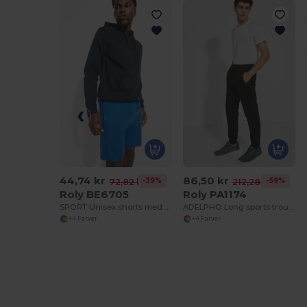
44,74 kr
86,50 kr
-39%
-59%
72,82 kr
212,28 kr
Roly BE6705
Roly PA1174
SPORT Unisex shorts med sidelommer og elastisk talje med justerbar drawcord
ADELPHO Long sports trousers with wide adjustable waistband
+4 Farver
+4 Farver