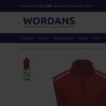
Anmod om tilbud
|
Levering om 24-48h timer
Mærker
T-shirts
Sved og fleece
Tasker
Polo
Home
Tomt tøj | tilbehør
Sportsbeklædning
Jak