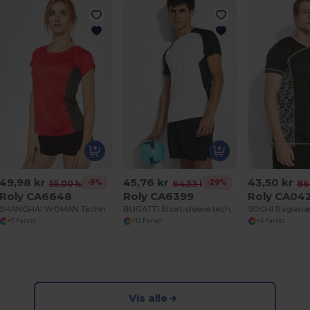
49,98 kr
45,76 kr
43,50 kr
-9%
-29%
55,00 kr
64,53 kr
86
Roly CA6648
Roly CA6399
Roly CA04
SHANGHAI WOMAN Technical t-shirt combined in two polyester fabrics
BUGATTI Short-sleeve technical raglan t-shirt
+7 Farver
+10 Farver
+5 Farver
Vis alle