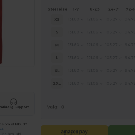
Størrelse
1-7
8-23
24-71
72-
131.60
121.06
105.27
94.7
XS
kr
kr
kr
131.60
121.06
105.27
94.7
S
kr
kr
kr
131.60
121.06
105.27
94.7
M
kr
kr
kr
131.60
121.06
105.27
94.7
L
kr
kr
kr
131.60
121.06
105.27
94.7
XL
kr
kr
kr
ne produkter
131.60
121.06
105.27
94.7
2XL
kr
kr
kr
Valg:
0
Pålidelig Support
de om et tilbud?
 24
-14h (english)