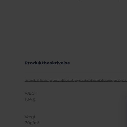
Produktbeskrivelse
Bemærk, at farven på produktbilledet på grund af skærmkalibrering muligvis ik
VÆGT
104 g.
Høj lagerbeholdning
Vægt
70g/m²