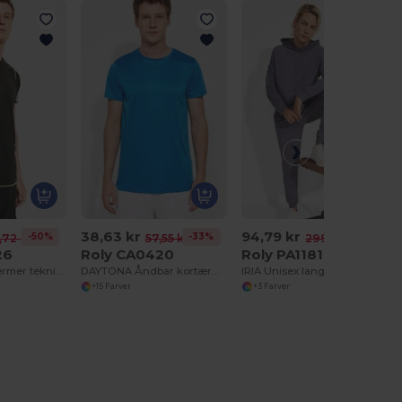
38,63 kr
94,79 kr
-50%
-33%
-68%
,72 kr
57,55 kr
299,37 kr
26
Roly CA0420
Roly PA1181
SOCHI Raglanærmer teknisk t-shirt med sublimerede paneler
DAYTONA Åndbar kortærmet teknisk t-shirt
IRIA Unisex lange bukser med manchetter på benene
+15 Farver
+3 Farver