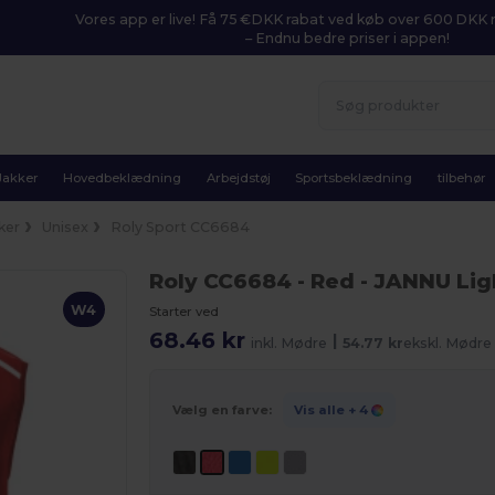
Vores app er live! Få 75 €DKK rabat ved køb over 600 DK
– Endnu bedre priser i appen!
Jakker
Hovedbeklædning
Arbejdstøj
Sportsbeklædning
tilbehør
ker
Unisex
Roly Sport CC6684
Roly CC6684
- Red
- JANNU Lig
W4
Starter ved
68.46 kr
|
inkl. Mødre
54.77 kr
ekskl. Mødre
Vælg en farve:
Vis alle
+ 4