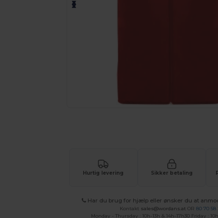
Anmod om et tilpasset tilbud på di
Hurtig levering
Sikker betaling
Har du brug for hjælp eller ønsker du at anmo
Kontakt
sales@wordans.at
OR
80 70 58
Monday - Thursday : 10h-13h & 14h-17h30 Friday : 10h