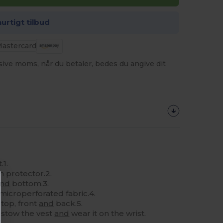
hurtigt tilbud
usive moms, når du betaler, bedes du angive dit
.1.
n protector.2.
and
bottom.3.
microperforated fabric.4.
e top, front
and
back.5.
o stow the vest
and
wear it on the wrist.