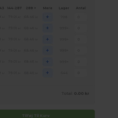
143
144-287
288 +
Mere
Lager
Antal
+
9
79.01
68.46
708
kr
kr
kr
+
9
79.01
68.46
999+
kr
kr
kr
+
9
79.01
68.46
999+
kr
kr
kr
+
9
79.01
68.46
999+
kr
kr
kr
+
9
79.01
68.46
999+
kr
kr
kr
+
9
79.01
68.46
644
kr
kr
kr
Total:
0.00 kr
Tilføj Til Kurv