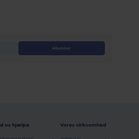
Abonner
d os hjælpe
Vores virksomhed
ælpecenter (FAQ)
Hvem vi er