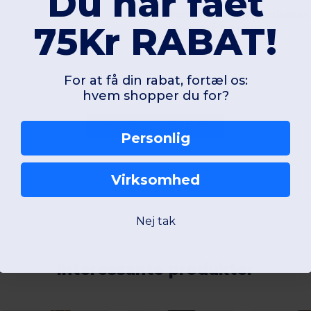
Du har fået
Front fabric: 100%
polyeste
75Kr RABAT!
polyester, 70 gsm.
For at få din rabat, fortæl os:
hvem shopper du for?
Tilføj en anmeldelse
Personlig
Virksomhed
Nej tak
Interessante produkter