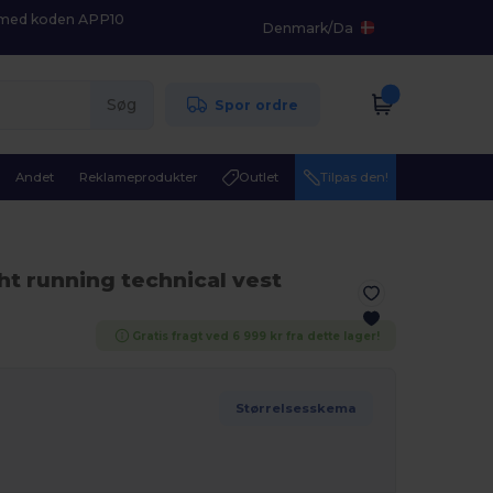
K med koden APP10
Denmark
/
Da
Søg
Spor ordre
Andet
Reklameprodukter
Outlet
Tilpas den!
ht running technical vest
Gratis fragt ved 6 999 kr fra dette lager!
Størrelsesskema