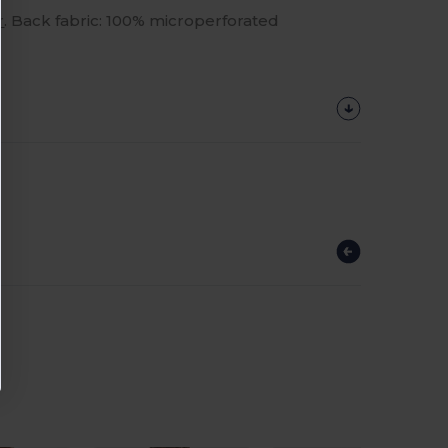
r
. Back fabric: 100% microperforated