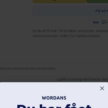
Få et 
Er du et firma? Få fordele ved priser ekskl
momsnummer inden for Fællesskabet.
ke svarer nøjagtigt til den faktiske produktfarve.
Light running technical vest
Front zip with matching chi
Elastic edging in armhole
Bottom part of the back in 
High-visibility details on th
Pocket with elastic strap t