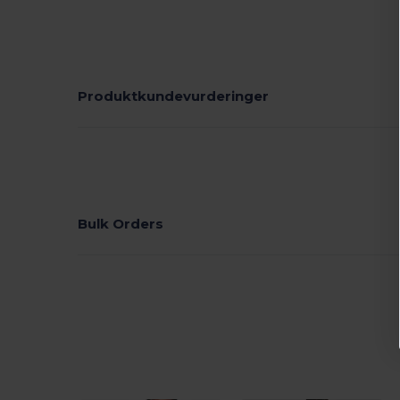
Produktkundevurderinger
Bulk Orders