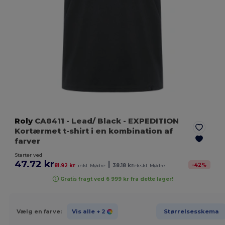
Roly
CA8411
- Lead/ Black
- EXPEDITION
Kortærmet t-shirt i en kombination af
farver
Starter ved
47.72 kr
|
-
42
%
81.92 kr
inkl. Mødre
38.18 kr
ekskl. Mødre
Gratis fragt ved 6 999 kr fra dette lager!
Vælg en farve:
Vis alle
+ 2
Størrelsesskema