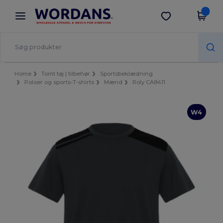
×
Wordans-app
Hent app
Bedre priser i appen!
Home
Tomt tøj | tilbehør
Sportsbeklædning
Poloer og sports-T-shirts
Mænd
Roly CA8411
W4