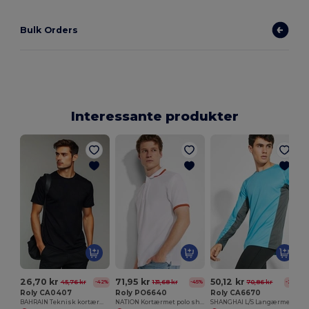
Bulk Orders
Interessante produkter
26,70 kr
71,95 kr
50,12 kr
45,76 kr
131,68 kr
70,86 kr
-42%
-45%
-29%
Roly CA0407
Roly PO6640
Roly CA6670
BAHRAIN Teknisk kortærmet raglan t-shirt
NATION Kortærmet polo shirt
SHANGHAI L/S Langærmet teknisk raglan t-shirt med en kombination af to polyesterstoffer