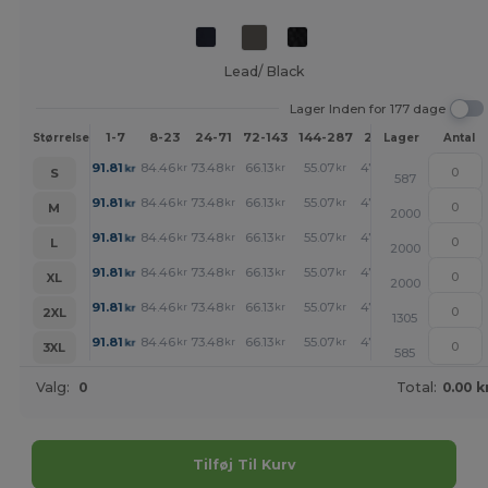
Lead/ Black
Lager Inden for 177 dage
1-7
8-23
24-71
72-143
144-287
288 +
Mere
Størrelse
Lager
Antal
+
91.81
84.46
73.48
66.13
55.07
47.72
kr
kr
kr
kr
kr
kr
S
587
+
91.81
84.46
73.48
66.13
55.07
47.72
kr
kr
kr
kr
kr
kr
M
2000
+
91.81
84.46
73.48
66.13
55.07
47.72
kr
kr
kr
kr
kr
kr
L
2000
+
91.81
84.46
73.48
66.13
55.07
47.72
kr
kr
kr
kr
kr
kr
XL
2000
+
91.81
84.46
73.48
66.13
55.07
47.72
kr
kr
kr
kr
kr
kr
2XL
1305
+
91.81
84.46
73.48
66.13
55.07
47.72
kr
kr
kr
kr
kr
kr
3XL
585
Valg:
0
Total:
0.00 k
Tilføj Til Kurv