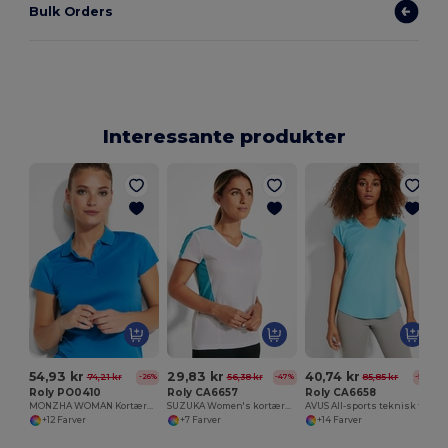
Bulk Orders
Interessante produkter
54,93 kr
29,83 kr
40,74 kr
74,21 kr
56,38 kr
85,85 kr
-26%
-47%
-53%
Roly PO0410
Roly CA6657
Roly CA6658
MONZHA WOMAN Kortærmet teknisk poloshirt til kvinder
SUZUKA Women's kortærmet teknisk t-shirt
AVUS All-sports teknisk t-shirt til kvinder med raglan stil kortærmet
+12 Farver
+7 Farver
+14 Farver