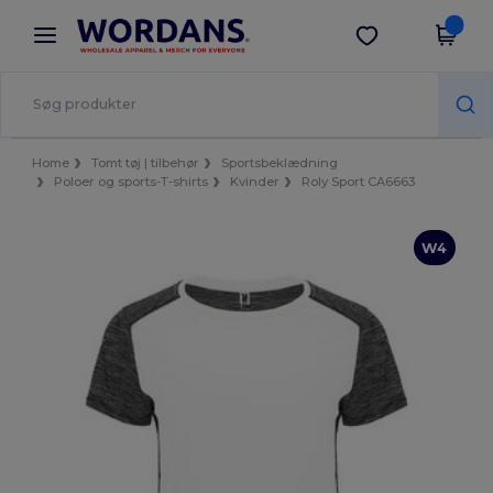
×
Wordans-app
Hent app
Bedre priser i appen!
Home
Tomt tøj | tilbehør
Sportsbeklædning
Poloer og sports-T-shirts
Kvinder
Roly Sport CA6663
W4