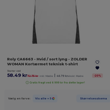
Roly CA6663
- Hvid / sort lyng
- ZOLDER
WOMAN Kortærmet teknisk t-shirt
Starter ved
58.49 kr
|
-
20
%
72.75 kr
inkl. Mødre
46.79 kr
ekskl. Mødre
Gratis fragt ved 6 999 kr fra dette lager!
Vælg en farve:
Vis alle
+ 5
Størrelsesskema