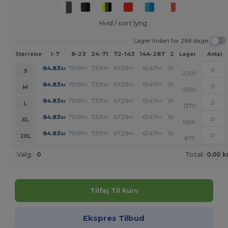
Hvid / sort lyng
Lager Inden for 268 dage
1-7
8-23
24-71
72-143
144-287
288 +
Mere
Størrelse
Lager
Antal
+
84.83
79.01
73.11
67.29
61.47
58.49
kr
kr
kr
kr
kr
kr
S
2000
+
84.83
79.01
73.11
67.29
61.47
58.49
kr
kr
kr
kr
kr
kr
M
2000
+
84.83
79.01
73.11
67.29
61.47
58.49
kr
kr
kr
kr
kr
kr
L
1370
+
84.83
79.01
73.11
67.29
61.47
58.49
kr
kr
kr
kr
kr
kr
XL
1654
+
84.83
79.01
73.11
67.29
61.47
58.49
kr
kr
kr
kr
kr
kr
2XL
875
Valg:
0
Total:
0.00 k
Tilføj Til Kurv
Ekspres Tilbud