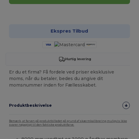
Tilpas det!
Ekspres Tilbud
Hurtig levering
Er du et firma? Få fordele ved priser eksklusive
moms, når du betaler, bedes du angive dit
momsnummer inden for Fællesskabet.
Produktbeskrivelse
Bemærk, at farven på produktbilledet på grund af skærmkalibrering muligvis ikke
svarer nøjagtigt til den faktiske produktfarve.
8000 mm vandtæt og 3000 g åndbar membran