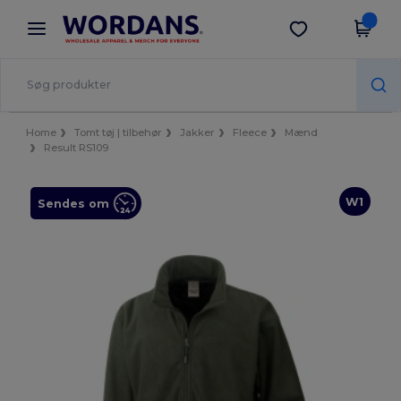
×
Wordans-app
Hent app
Bedre priser i appen!
Home
Tomt tøj | tilbehør
Jakker
Fleece
Mænd
Result RS109
W1
Sendes om