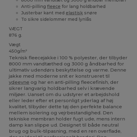
Anti-pilling
fleece
for lang holdbarhed
Justerbar kant med
elastisk
snøre
To sikre sidelommer med lynlås
VÆGT
876 g.
Vægt
450g/m²
Teknisk fleecejakke i 100 % polyester, der tilbyder
8000 mm vandtæthed og 3000 g åndbarhed for
ultimativ udendørs beskyttelse og varme. Denne
jakke med moderne snit er konstrueret til
ydeevne
og har en anti-pilling fleecefinish, der
sikrer langvarig holdbarhed selv i krævende
miljøer. Uanset om du udstyrer et arbejdshold
eller leder efter et personligt yderlag af høj
kvalitet, tilbyder dette tøj den perfekte balance
mellem isolering og vejrbestandighed. Den
tekniske membran holder fugt ude, mens intern
damp kan slippe ud. Designet til både neutral
brug og bulk-tilpasning, med en ren overflade,