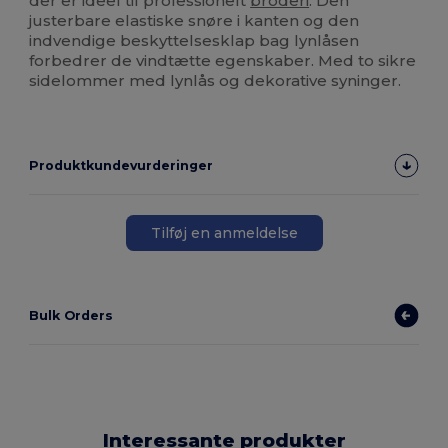
der er ideel til professionelt
broderi
. Den
justerbare elastiske snøre i kanten og den
indvendige beskyttelsesklap bag lynlåsen
forbedrer de vindtætte egenskaber. Med to sikre
sidelommer med lynlås og dekorative syninger.
Produktkundevurderinger
Tilføj en anmeldelse
Bulk Orders
Interessante produkter