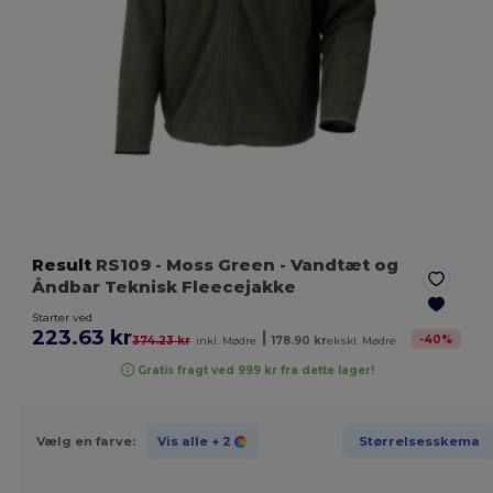
Result
RS109
- Moss Green
- Vandtæt og
Åndbar Teknisk Fleecejakke
Starter ved
223.63 kr
|
-
40
%
374.23 kr
inkl. Mødre
178.90 kr
ekskl. Mødre
Gratis fragt ved 999 kr fra dette lager!
Vælg en farve:
Vis alle
+ 2
Størrelsesskema