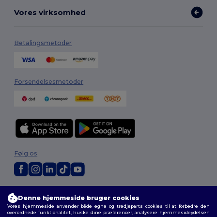
Vores virksomhed
Betalingsmetoder
Forsendelsesmetoder
Følg os
2026. Alle rettigheder forbeholdes
Denne hjemmeside bruger cookies
Vilkår og Betingelser
|
Tilpasset politik
|
Fortrolighedspolitik
|
Politik for
Vores hjemmeside anvender både egne og tredjeparts cookies til at forbedre den
cookies
|
Sitemap
overordnede funktionalitet, huske dine præferencer, analysere hjemmesideydelsen