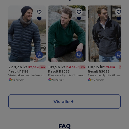
H
228,36 kr
107,96 kr
118,95 kr
381,36 kr
241,24 kr
189,51 kr
-40%
-55%
-37%
Result RS192
Result RS033
Result RS036
Vinterjakke med Isolerende Komfort og Funktionalitet
Fleece med lynlås til mænd
Fleece med lynlås til mænd
+2 Farver
+5 Farver
+10 Farver
Vis alle
FAQ