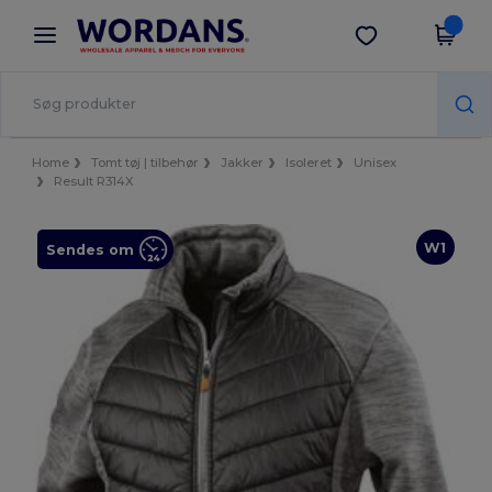
×
Wordans-app
Hent app
Bedre priser i appen!
Home
Tomt tøj | tilbehør
Jakker
Isoleret
Unisex
Result R314X
W1
Sendes om