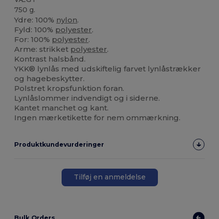
750 g.
Ydre: 100%
nylon
.
Fyld: 100%
polyester
.
For: 100%
polyester
.
Arme: strikket
polyester
.
Kontrast halsbånd.
YKK® lynlås med udskiftelig farvet lynlåstrækker
og hagebeskytter.
Polstret kropsfunktion foran.
Lynlåslommer indvendigt og i siderne.
Kantet manchet og kant.
Ingen mærketikette for nem ommærkning.
Produktkundevurderinger
Tilføj en anmeldelse
Bulk Orders