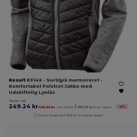
Result
R314X
- Sort/grå marmoreret
-
Komfortabel Polstret Jakke med
Udskiftelig Lynlås
Starter ved
249.24 kr
|
-
41
%
420.22 kr
inkl. Mødre
199.39 kr
ekskl. Mødre
Gratis fragt ved 999 kr fra dette lager!