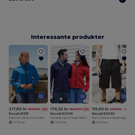
Interessante produkter
217,89 kr
176,35 kr
119,60 kr
363,75 kr
302,57 kr
215,78 kr
-40%
-42%
-45%
Result R121F
Result R209X
Result R309X
Softshell jakke til kvinder
Vandtæt og Vindtæt Softshell Jakke til Damer
Kort indsats arbejdsvagt
+4 Farver
+5 Farver
+5 Farver