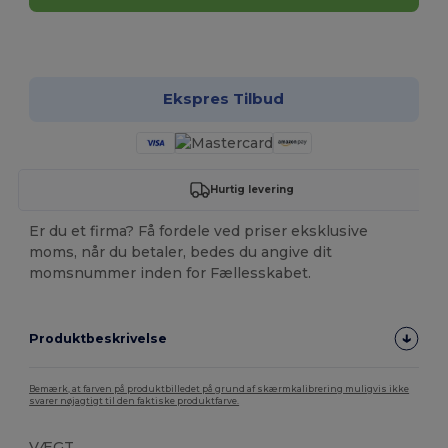
Tilpas det!
Ekspres Tilbud
Hurtig levering
Er du et firma? Få fordele ved priser eksklusive
moms, når du betaler, bedes du angive dit
momsnummer inden for Fællesskabet.
Produktbeskrivelse
Bemærk, at farven på produktbilledet på grund af skærmkalibrering muligvis ikke
svarer nøjagtigt til den faktiske produktfarve.
VÆGT