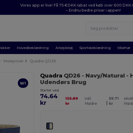
Vores app er live! Få 75 €DKK rabat ved køb over 600 DK
– Endnu bedre priser i appen!
Jakker
Hovedbeklædning
Arbejdstøj
Sportsbeklædning
tilbehør
Muleposer
Quadra QD26
Quadra
QD26
- Navy/Natural
- 
Udendørs Brug
W1
Starter ved
74.64
103.89
inkl.
59.71
ekskl
kr
|
kr
Mødre
kr
Mød