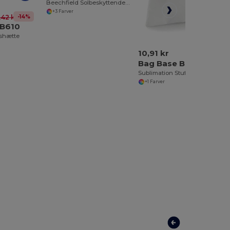
Beechfield Solbeskyttende Cargo Hat
+3 Farver
-14%
,42 kr
 B610
shætte
10,91 kr
Bag Base BG915
Sublimation Stuff Bag
+1 Farver