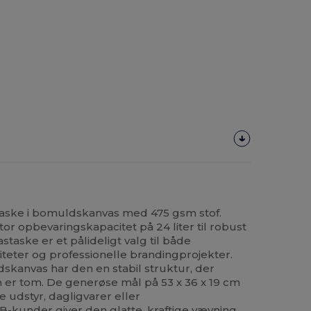
aske i bomuldskanvas med 475 gsm stof.
or opbevaringskapacitet på 24 liter til robust
taske er et pålideligt valg til både
teter og professionelle brandingprojekter.
dskanvas har den en stabil struktur, der
 er tom. De generøse mål på 53 x 36 x 19 cm
e udstyr, dagligvarer eller
B-kunder giver den glatte, kraftige vævning