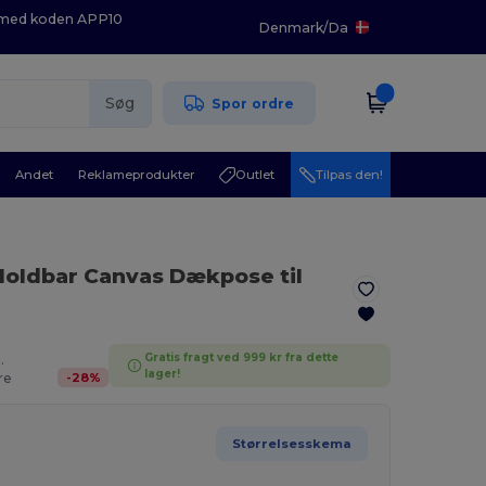
K med koden APP10
Denmark
/
Da
Søg
Spor ordre
Andet
Reklameprodukter
Outlet
Tilpas den!
Holdbar Canvas Dækpose til
Gratis fragt ved 999 kr fra dette
.
lager!
-
28
%
re
Størrelsesskema