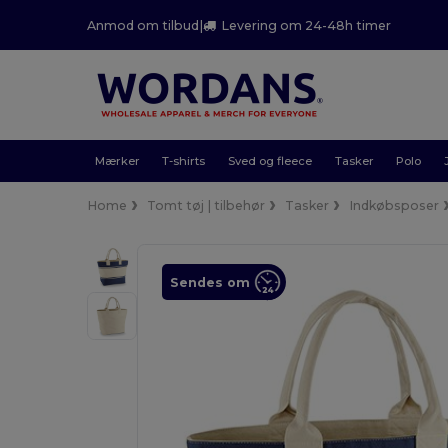
Anmod om tilbud
|
Levering om 24-48h timer
Mærker
T-shirts
Sved og fleece
Tasker
Polo
Home
Tomt tøj | tilbehør
Tasker
Indkøbsposer
Sendes om