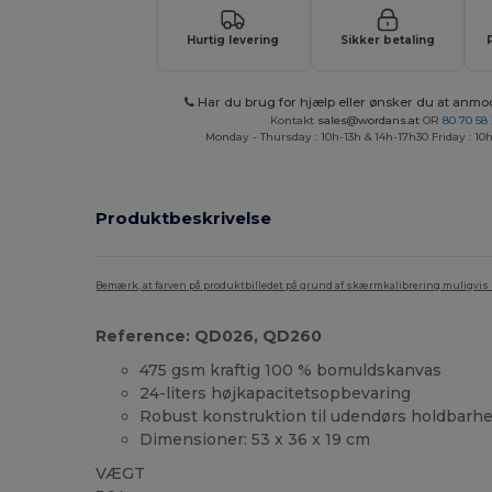
Hurtig levering
Sikker betaling
Har du brug for hjælp eller ønsker du at anmo
Kontakt
sales@wordans.at
OR
80 70 58
Monday - Thursday : 10h-13h & 14h-17h30 Friday : 10h
Produktbeskrivelse
Bemærk, at farven på produktbilledet på grund af skærmkalibrering muligvis ik
Reference: QD026, QD260
475 gsm kraftig 100 % bomuldskanvas
24-liters højkapacitetsopbevaring
Robust konstruktion til udendørs holdbarh
Dimensioner: 53 x 36 x 19 cm
VÆGT