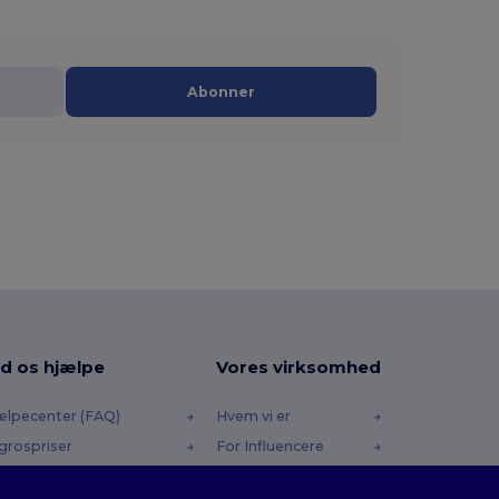
Abonner
d os hjælpe
Vores virksomhed
ælpecenter (FAQ)
Hvem vi er
grospriser
For Influencere
turneringer & Refusioner
Kontakt os