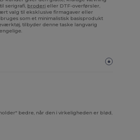
l serigrafi,
broderi
eller DTF-overførsler,
ært valg til eksklusive firmagaver eller
 bruges som et minimalistisk basisprodukt
eværktøj, tilbyder denne taske langvarig
gængelige.
older" bedre, når den i virkeligheden er blød,