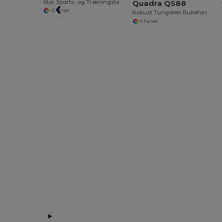
Stor Sports- og Træningstaske med Flere Rum
Quadra QS88
+2 Farver
Robust Tungsten Rulleforretnings Taske
+1 Farver