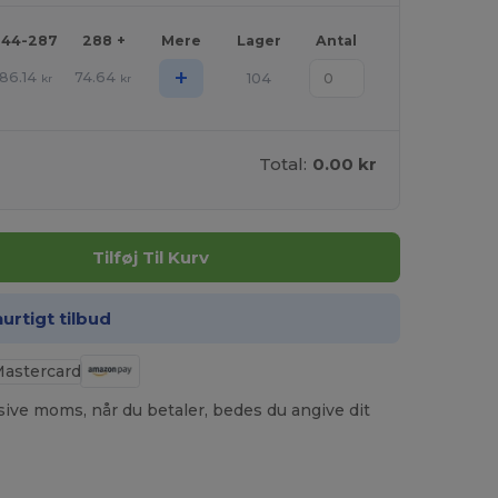
144-287
288 +
Mere
Lager
Antal
+
86.14
74.64
104
kr
kr
Total:
0.00 kr
Tilføj Til Kurv
hurtigt tilbud
usive moms, når du betaler, bedes du angive dit