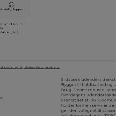
Pålidelig Support
de om et tilbud?
 24
-14h (english)
ke svarer nøjagtigt til den faktiske produktfarve.
Slidstærk udendørs dækst
Bygget til holdbarhed og st
brug. Denne robuste kanvas
hverdagens udendørsaktivi
ed
Fremstillet af 100 % bomul
holder formen selv når den
gør den velegnet til at bær
rejsefornødenheder. Til B2