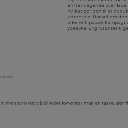
en fremragende overflade ti
hvilket gør den til et popul
videresalg. Uanset om den
eller et tilpasset kampagn
ydeevne
. Engrospriser til
olgte varer
 men som vist på billedet forventer man en taske, der "h