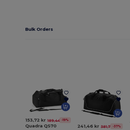
Bulk Orders
153,72 kr
-19%
189,44 kr
Quadra QS70
241,46 kr
-37%
381,79 kr