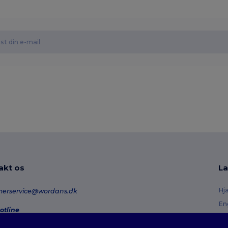
akt os
La
Hj
merservice@wordans.dk
En
otline
Re
0 70 58 24