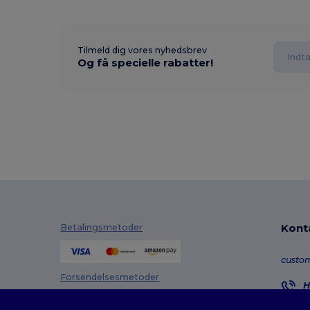
Tilmeld dig vores nyhedsbrev
Og få specielle rabatter!
Kont
Betalingsmetoder
custo
Forsendelsesmetoder
H
8