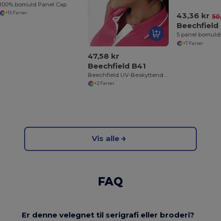
100% bomuld Panel Cap
+15 Farver
43,36 kr
50
Beechfield
5 panel bomuld
+7 Farver
47,58 kr
Beechfield B41
Beechfield UV-Beskyttende Sportsvisor
+2 Farver
Vis alle
FAQ
Er denne velegnet til serigrafi eller broderi?