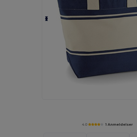
Anmod om et tilpasset tilbud på di
4.0
1 Anmeldelser