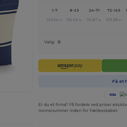
1-7
8-23
24-71
72-143
143.54
132.04
114.87
103.38
kr
kr
kr
kr
Valg:
0
Få et 
ne produkter
Er du et firma? Få fordele ved priser ekskl
momsnummer inden for Fællesskabet.