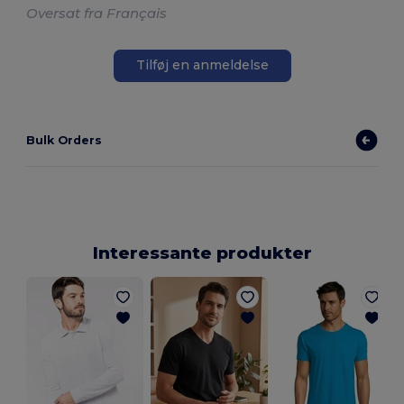
Oversat fra Français
Tilføj en anmeldelse
Bulk Orders
Interessante produkter
S