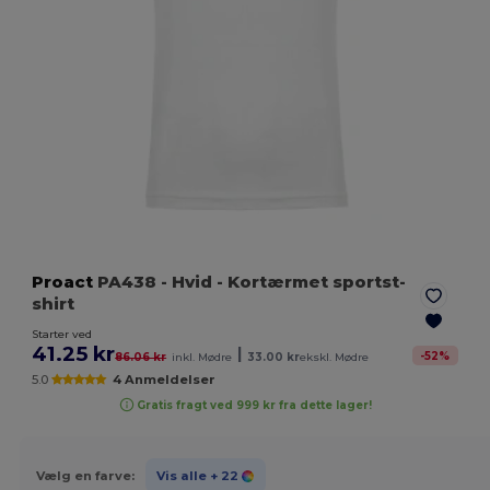
Proact
PA438
- Hvid
- Kortærmet sportst-
shirt
Starter ved
41.25 kr
|
-
52
%
86.06 kr
inkl. Mødre
33.00 kr
ekskl. Mødre
5.0
4 Anmeldelser
Gratis fragt ved 999 kr fra dette lager!
Vælg en farve:
Vis alle
+ 22