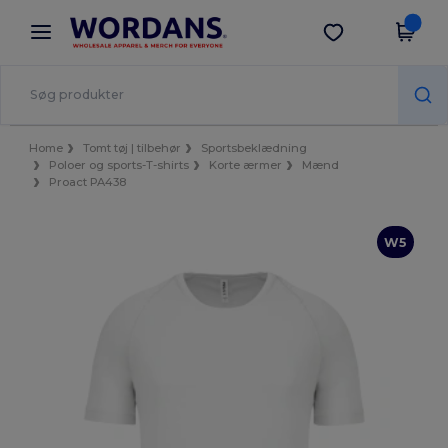
×
Wordans-app
Hent app
Bedre priser i appen!
Home
Tomt tøj | tilbehør
Sportsbeklædning
Poloer og sports-T-shirts
Korte ærmer
Mænd
Proact PA438
W5