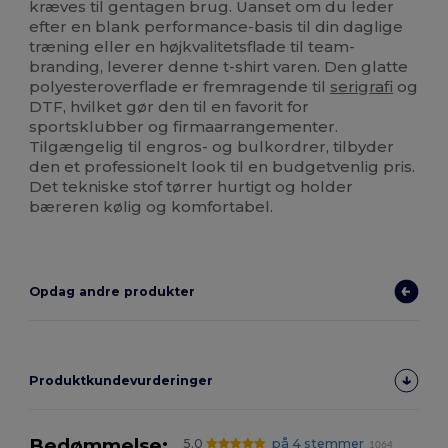
kræves til gentagen brug. Uanset om du leder
efter en blank performance-basis til din daglige
træning eller en højkvalitetsflade til team-
branding, leverer denne t-shirt varen. Den glatte
polyesteroverflade er fremragende til
serigrafi
og
DTF, hvilket gør den til en favorit for
sportsklubber og firmaarrangementer.
Tilgængelig til engros- og bulkordrer, tilbyder
den et professionelt look til en budgetvenlig pris.
Det tekniske stof tørrer hurtigt og holder
bæreren kølig og komfortabel.
Opdag andre produkter
Produktkundevurderinger
Bedømmelse:
5.0
på 4 stemmer
1064