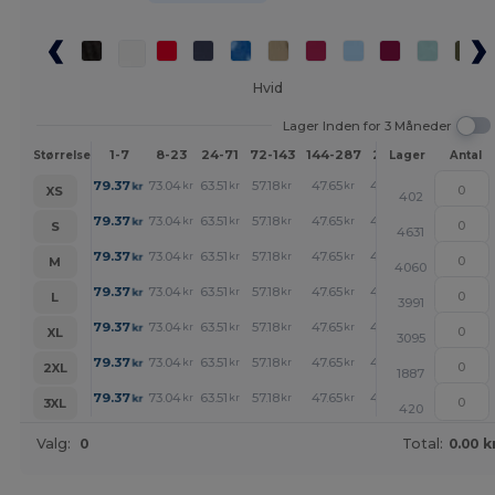
Hvid
Lager Inden for 3 Måneder
1-7
8-23
24-71
72-143
144-287
288 +
Mere
Størrelse
Lager
Antal
+
79.37
73.04
63.51
57.18
47.65
41.25
kr
kr
kr
kr
kr
kr
XS
402
+
79.37
73.04
63.51
57.18
47.65
41.25
kr
kr
kr
kr
kr
kr
S
4631
+
79.37
73.04
63.51
57.18
47.65
41.25
kr
kr
kr
kr
kr
kr
M
4060
+
79.37
73.04
63.51
57.18
47.65
41.25
kr
kr
kr
kr
kr
kr
L
3991
+
79.37
73.04
63.51
57.18
47.65
41.25
kr
kr
kr
kr
kr
kr
XL
3095
+
79.37
73.04
63.51
57.18
47.65
41.25
kr
kr
kr
kr
kr
kr
2XL
1887
+
79.37
73.04
63.51
57.18
47.65
41.25
kr
kr
kr
kr
kr
kr
3XL
420
Valg:
0
Total:
0.00 k