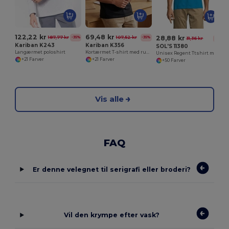
122,22 kr
69,48 kr
28,88 kr
187,77 kr
107,52 kr
-35%
-35%
31,36 kr
-8%
Kariban K243
Kariban K356
SOL'S 11380
Langærmet poloshirt
Kortærmet T-shirt med rund hals
Unisex Regent Ttshirt med rund hals
+21 Farver
+21 Farver
+50 Farver
Vis alle
FAQ
Er denne velegnet til serigrafi eller broderi?
Vil den krympe efter vask?