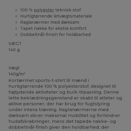
100 %
polyester
teknisk stof
Hurtigtørrende letvægtsmateriale
Raglanærmer med dæksøm
Tapet nakke for ekstra komfort
Dobbeltnål-finish for holdbarhed
VÆGT
140 g.
Høj lagerbeholdning
Vægt
140g/m²
Kortærmet sports-t-shirt til mænd i
hurtigtørrende 100 % polyesterstof, designet til
højtydende aktiviteter og bulk-tilpasning. Denne
lette beklædningsgenstand er skabt til atleter og
aktive personer, der har brug for fugtstyring
under intens træning. Raglanærmerne med
dæksøm sikrer maksimal mobilitet og forhindrer
hudafskrabninger, mens det tapede nakke- og
dobbeltnål-finish giver den holdbarhed, der