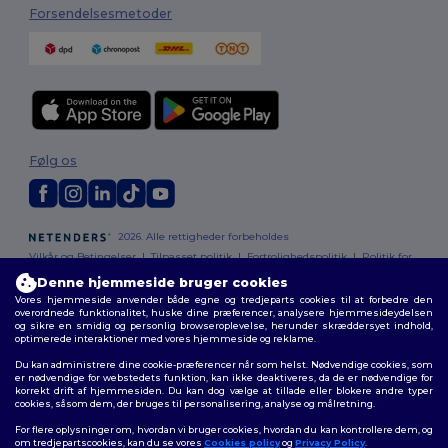
Forsendelsesmetoder
Følg os
2026. Alle rettigheder forbeholdes
Vilkår og Betingelser
|
Tilpasset politik
|
Fortrolighedspolitik
|
Politik for
cookies
|
Sitemap
Denne hjemmeside bruger cookies
Vores hjemmeside anvender både egne og tredjeparts cookies til at forbedre den
overordnede funktionalitet, huske dine præferencer, analysere hjemmesideydelsen
og sikre en smidig og personlig browseroplevelse, herunder skræddersyet indhold,
optimerede interaktioner med vores hjemmeside og reklame.
Du kan administrere dine cookie-præferencer når som helst. Nødvendige cookies, som
er nødvendige for webstedets funktion, kan ikke deaktiveres, da de er nødvendige for
korrekt drift af hjemmesiden. Du kan dog vælge at tillade eller blokere andre typer
cookies, såsom dem, der bruges til personalisering, analyse og målretning.
For flere oplysninger om, hvordan vi bruger cookies, hvordan du kan kontrollere dem, og
om tredjepartscookies, kan du se vores
Cookies policy
og
Privacy Policy
.