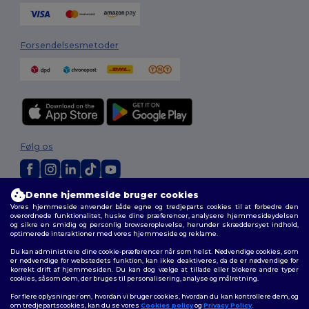
Forsendelsesmetoder
Følg os
Denne hjemmeside bruger cookies
2026. Alle rettigheder forbeholdes
Vores hjemmeside anvender både egne og tredjeparts cookies til at forbedre den
Vilkår og Betingelser
|
Tilpasset politik
|
Fortrolighedspolitik
|
Politik for
overordnede funktionalitet, huske dine præferencer, analysere hjemmesideydelsen
cookies
|
Sitemap
og sikre en smidig og personlig browseroplevelse, herunder skræddersyet indhold,
optimerede interaktioner med vores hjemmeside og reklame.
Du kan administrere dine cookie-præferencer når som helst. Nødvendige cookies, som
er nødvendige for webstedets funktion, kan ikke deaktiveres, da de er nødvendige for
korrekt drift af hjemmesiden. Du kan dog vælge at tillade eller blokere andre typer
cookies, såsom dem, der bruges til personalisering, analyse og målretning.
For flere oplysninger om, hvordan vi bruger cookies, hvordan du kan kontrollere dem, og
om tredjepartscookies, kan du se vores
Cookies policy
og
Privacy Policy
.