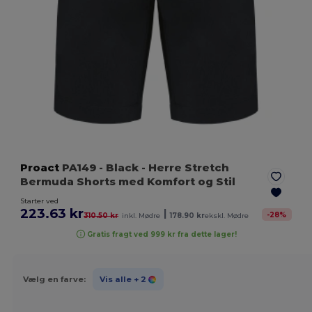
Proact
PA149
- Black
- Herre Stretch
Bermuda Shorts med Komfort og Stil
Starter ved
223.63 kr
|
-
28
%
310.50 kr
inkl. Mødre
178.90 kr
ekskl. Mødre
Gratis fragt ved 999 kr fra dette lager!
Vælg en farve:
Vis alle
+ 2