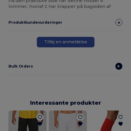
På den praktiske side har denne model 4
lommer, hvoraf 2 har klapper på bagsiden af
Produktkundevurderinger
Tilføj en anmeldelse
Bulk Orders
Interessante produkter
K