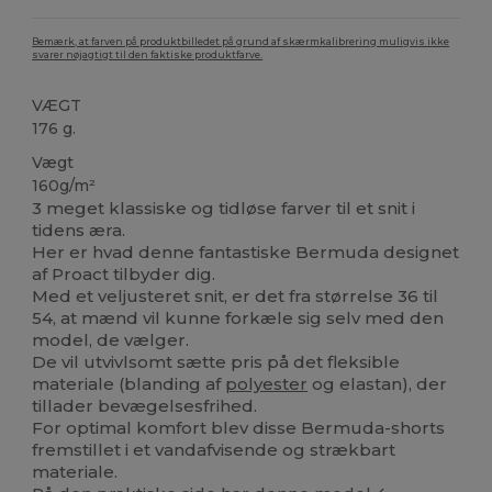
Bemærk, at farven på produktbilledet på grund af skærmkalibrering muligvis ikke
svarer nøjagtigt til den faktiske produktfarve.
VÆGT
176 g.
Vægt
160g/m²
3 meget klassiske og tidløse farver til et snit i
tidens æra.
Her er hvad denne fantastiske Bermuda designet
af Proact tilbyder dig.
Med et veljusteret snit, er det fra størrelse 36 til
54, at mænd vil kunne forkæle sig selv med den
model, de vælger.
De vil utvivlsomt sætte pris på det fleksible
materiale (blanding af
polyester
og elastan), der
tillader bevægelsesfrihed.
For optimal komfort blev disse Bermuda-shorts
fremstillet i et vandafvisende og strækbart
materiale.