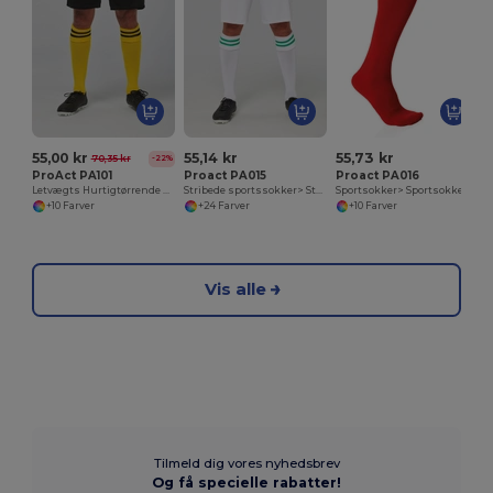
55,00 kr
55,14 kr
55,73 kr
70,35 kr
-22%
ProAct PA101
Proact PA015
Proact PA016
Letvægts Hurtigtørrende Sportsshorts
Stribede sportssokker> Stribede sportssokker
Sportsokker> Sportsokker
+10 Farver
+24 Farver
+10 Farver
Vis alle
Tilmeld dig vores nyhedsbrev
Og få specielle rabatter!