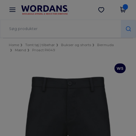
×
Wordans-app
Hent app
Bedre priser i appen!
Home
Tomt tøj | tilbehør
Bukser og shorts
Bermuda
Mænd
Proact PA149
W5