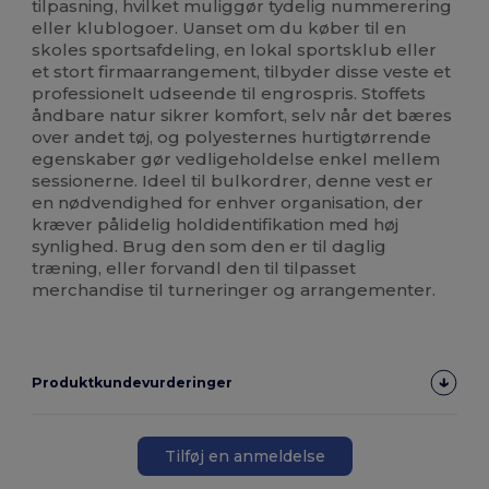
tilpasning, hvilket muliggør tydelig nummerering
eller klublogoer. Uanset om du køber til en
skoles sportsafdeling, en lokal sportsklub eller
et stort firmaarrangement, tilbyder disse veste et
professionelt udseende til engrospris. Stoffets
åndbare natur sikrer komfort, selv når det bæres
over andet tøj, og polyesternes hurtigtørrende
egenskaber gør vedligeholdelse enkel mellem
sessionerne. Ideel til bulkordrer, denne vest er
en nødvendighed for enhver organisation, der
kræver pålidelig holdidentifikation med høj
synlighed. Brug den som den er til daglig
træning, eller forvandl den til tilpasset
merchandise til turneringer og arrangementer.
Produktkundevurderinger
Tilføj en anmeldelse