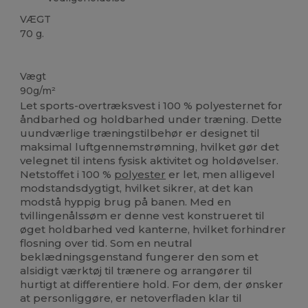
VÆGT
70 g.
Høj lagerbeholdning
Vægt
90g/m²
Let sports-overtræksvest i 100 % polyesternet for
åndbarhed og holdbarhed under træning. Dette
uundværlige træningstilbehør er designet til
maksimal luftgennemstrømning, hvilket gør det
velegnet til intens fysisk aktivitet og holdøvelser.
Netstoffet i 100 %
polyester
er let, men alligevel
modstandsdygtigt, hvilket sikrer, at det kan
modstå hyppig brug på banen. Med en
tvillingenålssøm er denne vest konstrueret til
øget holdbarhed ved kanterne, hvilket forhindrer
flosning over tid. Som en neutral
beklædningsgenstand fungerer den som et
alsidigt værktøj til trænere og arrangører til
hurtigt at differentiere hold. For dem, der ønsker
at personliggøre, er netoverfladen klar til