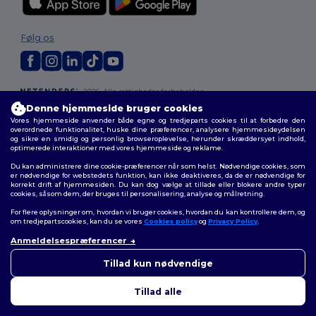
Følg os
2026. Alle rettigheder forbeholdes
Vilkår og Betingelser
|
Tilpasset politik
|
Fortrolighedspolitik
|
Politik for
Denne hjemmeside bruger cookies
cookies
|
Sitemap
Vores hjemmeside anvender både egne og tredjeparts cookies til at forbedre den
overordnede funktionalitet, huske dine præferencer, analysere hjemmesideydelsen
og sikre en smidig og personlig browseroplevelse, herunder skræddersyet indhold,
optimerede interaktioner med vores hjemmeside og reklame.
Du kan administrere dine cookie-præferencer når som helst. Nødvendige cookies, som
er nødvendige for webstedets funktion, kan ikke deaktiveres, da de er nødvendige for
korrekt drift af hjemmesiden. Du kan dog vælge at tillade eller blokere andre typer
cookies, såsom dem, der bruges til personalisering, analyse og målretning.
For flere oplysninger om, hvordan vi bruger cookies, hvordan du kan kontrollere dem, og
om tredjepartscookies, kan du se vores
Cookies policy
og
Privacy Policy
.
Anmeldelsespræferencer
👋
Hej
Hvis du har spørgsmål eller
Tillad kun nødvendige
bekymringer, kan du kontakte
os når som helst. Vores chatbot
Tillad alle
er her for at hjælpe.