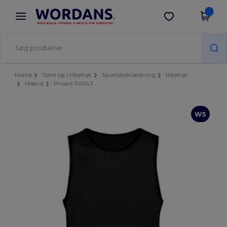
×
Wordans-app
Hent app
Bedre priser i appen!
Home
Tomt tøj | tilbehør
Sportsbeklædning
tilbehør
Mænd
Proact PA043
W5