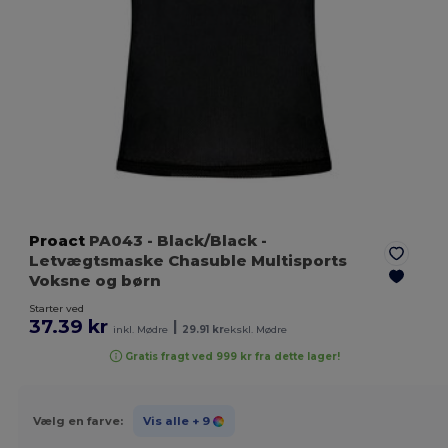
Proact
PA043
- Black/Black
-
Letvægtsmaske Chasuble Multisports
Voksne og børn
Starter ved
37.39 kr
|
inkl. Mødre
29.91 kr
ekskl. Mødre
Gratis fragt ved 999 kr fra dette lager!
Vælg en farve:
Vis alle
+ 9