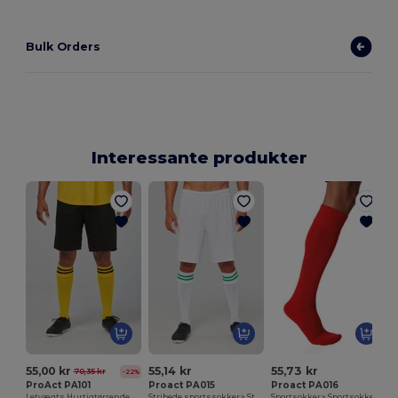
Bulk Orders
Interessante produkter
K
55,00 kr
55,14 kr
55,73 kr
70,35 kr
-22%
ProAct PA101
Proact PA015
Proact PA016
Letvægts Hurtigtørrende Sportsshorts
Stribede sportssokker> Stribede sportssokker
Sportsokker> Sportsokker