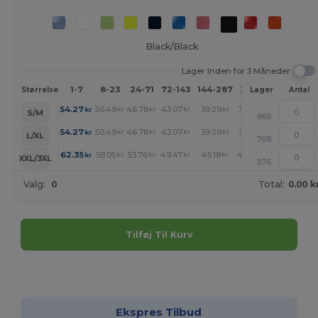
Black/Black
Lager Inden for 3 Måneder
1-7
8-23
24-71
72-143
144-287
288 +
Mere
Størrelse
Lager
Antal
+
54.27
50.49
46.78
43.07
39.29
37.39
kr
kr
kr
kr
kr
kr
S/M
865
+
54.27
50.49
46.78
43.07
39.29
37.39
kr
kr
kr
kr
kr
kr
L/XL
768
+
62.35
58.05
53.76
49.47
45.18
43.00
kr
kr
kr
kr
kr
kr
XXL/3XL
576
Valg:
0
Total:
0.00 k
Tilføj Til Kurv
Tilpas det!
Ekspres Tilbud