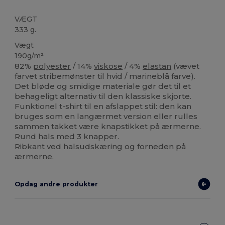
VÆGT
333 g.
Vægt
190g/m²
82%
polyester
/ 14%
viskose
/ 4%
elastan
(vævet
farvet stribemønster til hvid / marineblå farve).
Det bløde og smidige materiale gør det til et
behageligt alternativ til den klassiske skjorte.
Funktionel t-shirt til en afslappet stil: den kan
bruges som en langærmet version eller rulles
sammen takket være knapstikket på ærmerne.
Rund hals med 3 knapper.
Ribkant ved halsudskæring og forneden på
ærmerne.
Opdag andre produkter