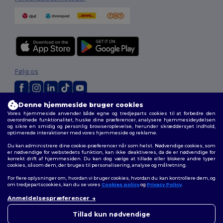
Følg os
Denne hjemmeside bruger cookies
2026. Alle rettigheder forbeholdes
Vores hjemmeside anvender både egne og tredjeparts cookies til at forbedre den
Vilkår og Betingelser
|
Tilpasset politik
|
Fortrolighedspolitik
|
Politik for
overordnede funktionalitet, huske dine præferencer, analysere hjemmesideydelsen
og sikre en smidig og personlig browseroplevelse, herunder skræddersyet indhold,
cookies
|
Sitemap
optimerede interaktioner med vores hjemmeside og reklame.
Du kan administrere dine cookie-præferencer når som helst. Nødvendige cookies, som
er nødvendige for webstedets funktion, kan ikke deaktiveres, da de er nødvendige for
korrekt drift af hjemmesiden. Du kan dog vælge at tillade eller blokere andre typer
cookies, såsom dem, der bruges til personalisering, analyse og målretning.
For flere oplysninger om, hvordan vi bruger cookies, hvordan du kan kontrollere dem, og
om tredjepartscookies, kan du se vores
Cookies policy
og
Privacy Policy
.
Anmeldelsespræferencer
👋
Hej
Hvis du har spørgsmål eller
Tillad kun nødvendige
bekymringer, kan du kontakte