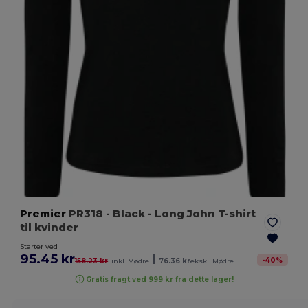
Premier
PR318
- Black
- Long John T-shirt
til kvinder
Starter ved
95.45 kr
|
-
40
%
158.23 kr
inkl. Mødre
76.36 kr
ekskl. Mødre
Gratis fragt ved 999 kr fra dette lager!