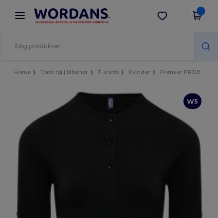
×
Wordans-app
Hent app
Bedre priser i appen!
Home
Tomt tøj | tilbehør
T-shirts
Kvinder
Premier PR318
W5