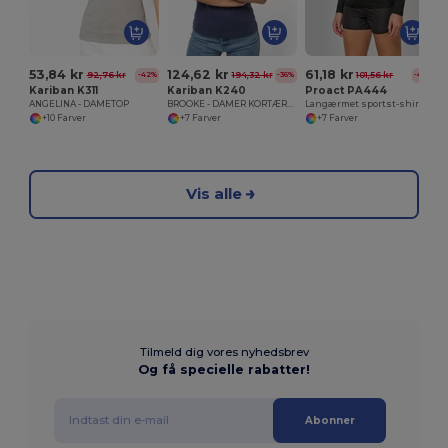
53,84 kr
124,62 kr
61,18 kr
92,76 kr
194,32 kr
101,56 kr
-42%
-36%
-40%
Kariban K311
Kariban K240
Proact PA444
ANGELINA - DAMETOP
BROOKE - DAMER KORTÆRMET POLO SHIRT
Langærmet sportst-shirt til kvinder
+10 Farver
+7 Farver
+7 Farver
Vis alle
Tilmeld dig vores nyhedsbrev
Og få specielle rabatter!
Abonner