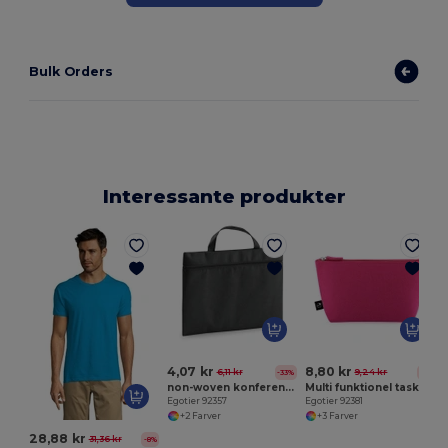
Bulk Orders
Interessante produkter
E
4,07 kr
8,80 kr
6,11 kr
9,24 kr
-33%
-5%
non-woven konferencemappe (80 g/m²)
Multi funktionel taske i genvundet filt (100% rPET)
Egotier 92357
Egotier 92381
+2 Farver
+3 Farver
28,88 kr
31,36 kr
-8%