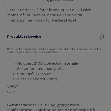
Er du et firma? Få fordele ved priser eksklusive
moms, når du betaler, bedes du angive dit
momsnummer inden for Fællesskabet.
Produktbeskrivelse
Bemærk, at farven på produktbilledet på grund af skærmkalibrering muligvis ikke
svarer nøjagtigt til den faktiske produktfarve.
Holdbart 210D polyestermateriale
Sikker forlome med lynlås
Store mål 37x44 cm
Klassisk snorelukning
VÆGT
54 g.
Brugerdefineret
Høj lagerbeholdning
Gymnastikpose i 210D
polyester
med
lynlåslomme. Holdbar og let, denne taske på