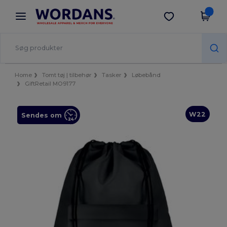
×
Wordans-app
Hent app
Bedre priser i appen!
Home
Tomt tøj | tilbehør
Tasker
Løbebånd
GiftRetail MO9177
W22
Sendes om