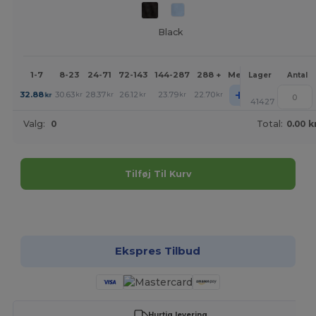
Black
1-7
8-23
24-71
72-143
144-287
288 +
Mere
Lager
Antal
+
32.88
30.63
28.37
26.12
23.79
22.70
kr
kr
kr
kr
kr
kr
41427
Valg:
0
Total:
0.00 k
Tilføj Til Kurv
Tilpas det!
Ekspres Tilbud
Hurtig levering