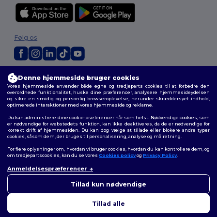
Følg os
2026. Alle rettigheder forbeholdes
Denne hjemmeside bruger cookies
Vilkår og Betingelser
|
Tilpasset politik
|
Fortrolighedspolitik
|
Politik for
Vores hjemmeside anvender både egne og tredjeparts cookies til at forbedre den
cookies
|
Sitemap
overordnede funktionalitet, huske dine præferencer, analysere hjemmesideydelsen
og sikre en smidig og personlig browseroplevelse, herunder skræddersyet indhold,
optimerede interaktioner med vores hjemmeside og reklame.
Du kan administrere dine cookie-præferencer når som helst. Nødvendige cookies, som
er nødvendige for webstedets funktion, kan ikke deaktiveres, da de er nødvendige for
korrekt drift af hjemmesiden. Du kan dog vælge at tillade eller blokere andre typer
cookies, såsom dem, der bruges til personalisering, analyse og målretning.
For flere oplysninger om, hvordan vi bruger cookies, hvordan du kan kontrollere dem, og
om tredjepartscookies, kan du se vores
Cookies policy
og
Privacy Policy
.
Anmeldelsespræferencer
👋
Hej
Hvis du har spørgsmål eller
Tillad kun nødvendige
bekymringer, kan du kontakte
os når som helst. Vores chatbot
Tillad alle
er her for at hjælpe.