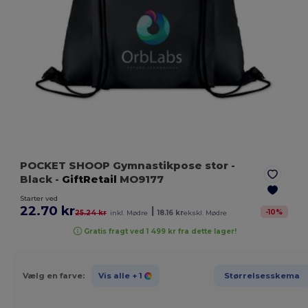
POCKET SHOOP Gymnastikpose stor
-
Black
-
GiftRetail
MO9177
Starter ved
22.70 kr
|
-
10
%
25.24 kr
inkl. Mødre
18.16 kr
ekskl. Mødre
Gratis fragt ved 1 499 kr fra dette lager!
Vælg en farve:
Vis alle
+ 1
Størrelsesskema