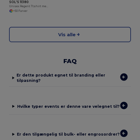
SOL'S 11380
Unisex Regent Ttshirt med rund hals
+50 Farver
Vis alle
FAQ
Er dette produkt egnet til branding eller
tilpasning?
Hvilke typer events er denne vare velegnet til?
Er den tilgængelig til bulk- eller engrosordrer?