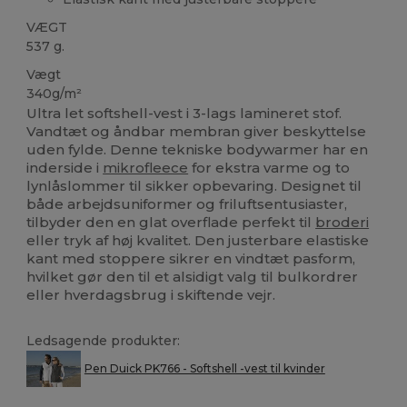
VÆGT
537 g.
Vægt
340g/m²
Ultra let softshell-vest i 3-lags lamineret stof.
Vandtæt og åndbar membran giver beskyttelse
uden fylde. Denne tekniske bodywarmer har en
inderside i
mikrofleece
for ekstra varme og to
lynlåslommer til sikker opbevaring. Designet til
både arbejdsuniformer og friluftsentusiaster,
tilbyder den en glat overflade perfekt til
broderi
eller tryk af høj kvalitet. Den justerbare elastiske
kant med stoppere sikrer en vindtæt pasform,
hvilket gør den til et alsidigt valg til bulkordrer
eller hverdagsbrug i skiftende vejr.
Ledsagende produkter:
Pen Duick PK766 - Softshell -vest til kvinder