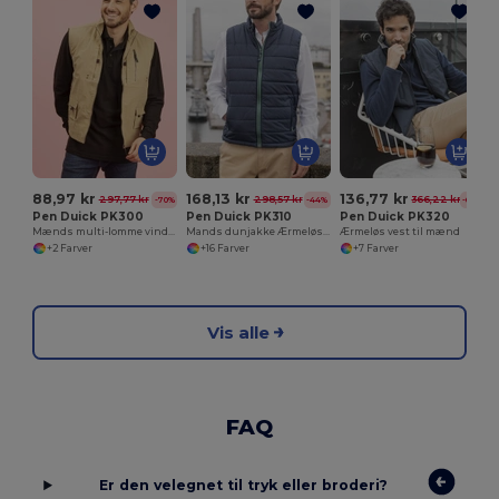
88,97 kr
168,13 kr
136,77 kr
297,77 kr
298,57 kr
366,22 kr
-70%
-44%
-63%
Pen Duick PK300
Pen Duick PK310
Pen Duick PK320
Mænds multi-lomme vindtæt vest
Mands dunjakke Ærmeløs Vandafvisende og vindtæt
Ærmeløs vest til mænd
+2 Farver
+16 Farver
+7 Farver
Vis alle
FAQ
Er den velegnet til tryk eller broderi?