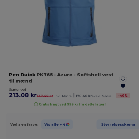
Pen Duick
PK765
- Azure
- Softshell vest
til mænd
Starter ved
213.08 kr
|
-
40
%
357.49 kr
inkl. Mødre
170.46 kr
ekskl. Mødre
Gratis fragt ved 999 kr fra dette lager!
Vælg en farve:
Vis alle
+ 4
Størrelsesskema