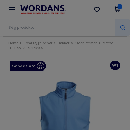
×
Wordans-app
Hent app
Bedre priser i appen!
Home
Tomt tøj | tilbehør
Jakker
Uden ærmer
Mænd
Pen Duick PK765
W1
Sendes om