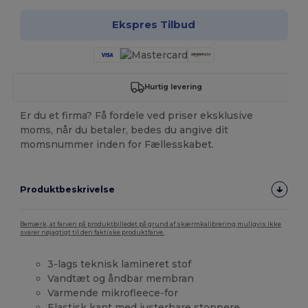
Ekspres Tilbud
Hurtig levering
Er du et firma? Få fordele ved priser eksklusive
moms, når du betaler, bedes du angive dit
momsnummer inden for Fællesskabet.
Produktbeskrivelse
Bemærk, at farven på produktbilledet på grund af skærmkalibrering muligvis ikke
svarer nøjagtigt til den faktiske produktfarve.
3-lags teknisk lamineret stof
Vandtæt og åndbar membran
Varmende mikrofleece-for
Elastisk kant med justerbare stoppere