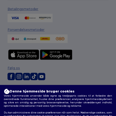
Betalingsmetoder
Forsendelsesmetoder
Følg os
2026. Alle rettigheder forbeholdes
Denne hjemmeside bruger cookies
Vilkår og Betingelser
|
Tilpasset politik
|
Fortrolighedspolitik
|
Politik for
Vores hjemmeside anvender både egne og tredjeparts cookies til at forbedre den
cookies
|
Sitemap
overordnede funktionalitet, huske dine præferencer, analysere hjemmesideydelsen
og sikre en smidig og personlig browseroplevelse, herunder skræddersyet indhold,
optimerede interaktioner med vores hjemmeside og reklame.
Du kan administrere dine cookie-præferencer når som helst. Nødvendige cookies, som
er nødvendige for webstedets funktion, kan ikke deaktiveres, da de er nødvendige for