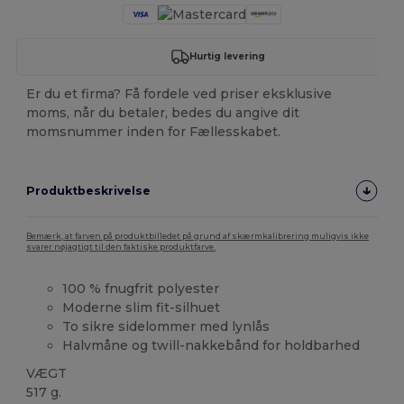
Hurtig levering
Er du et firma? Få fordele ved priser eksklusive
moms, når du betaler, bedes du angive dit
momsnummer inden for Fællesskabet.
Produktbeskrivelse
Bemærk, at farven på produktbilledet på grund af skærmkalibrering muligvis ikke
svarer nøjagtigt til den faktiske produktfarve.
100 % fnugfrit polyester
Moderne slim fit-silhuet
To sikre sidelommer med lynlås
Halvmåne og twill-nakkebånd for holdbarhed
VÆGT
517 g.