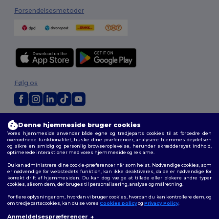
Forsendelsesmetoder
Følg os
2026. Alle rettigheder forbeholdes
Denne hjemmeside bruger cookies
Vilkår og Betingelser
|
Tilpasset politik
|
Fortrolighedspolitik
|
Politik for
Vores hjemmeside anvender både egne og tredjeparts cookies til at forbedre den
cookies
|
Sitemap
overordnede funktionalitet, huske dine præferencer, analysere hjemmesideydelsen
og sikre en smidig og personlig browseroplevelse, herunder skræddersyet indhold,
optimerede interaktioner med vores hjemmeside og reklame.
Du kan administrere dine cookie-præferencer når som helst. Nødvendige cookies, som
er nødvendige for webstedets funktion, kan ikke deaktiveres, da de er nødvendige for
korrekt drift af hjemmesiden. Du kan dog vælge at tillade eller blokere andre typer
cookies, såsom dem, der bruges til personalisering, analyse og målretning.
For flere oplysninger om, hvordan vi bruger cookies, hvordan du kan kontrollere dem, og
om tredjepartscookies, kan du se vores
Cookies policy
og
Privacy Policy
.
Anmeldelsespræferencer
👋
Hej