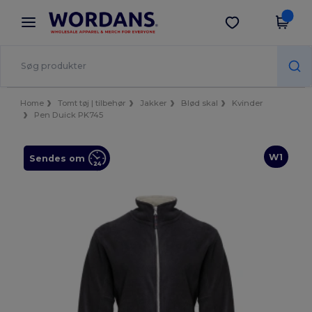
×
Wordans-app
Hent app
Bedre priser i appen!
Home
Tomt tøj | tilbehør
Jakker
Blød skal
Kvinder
Pen Duick PK745
W1
Sendes om