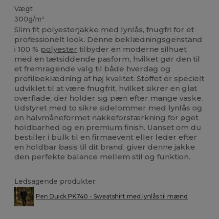
Vægt
300g/m²
Slim fit polyesterjakke med lynlås, fnugfri for et
professionelt look. Denne beklædningsgenstand
i 100 %
polyester
tilbyder en moderne silhuet
med en tætsiddende pasform, hvilket gør den til
et fremragende valg til både hverdag og
profilbeklædning af høj kvalitet. Stoffet er specielt
udviklet til at være fnugfrit, hvilket sikrer en glat
overflade, der holder sig pæn efter mange vaske.
Udstyret med to sikre sidelommer med lynlås og
en halvmåneformet nakkeforstærkning for øget
holdbarhed og en premium finish. Uanset om du
bestiller i bulk til en firmaevent eller leder efter
en holdbar basis til dit brand, giver denne jakke
den perfekte balance mellem stil og funktion.
Ledsagende produkter:
Pen Duick PK740 - Sweatshirt med lynlås til mænd