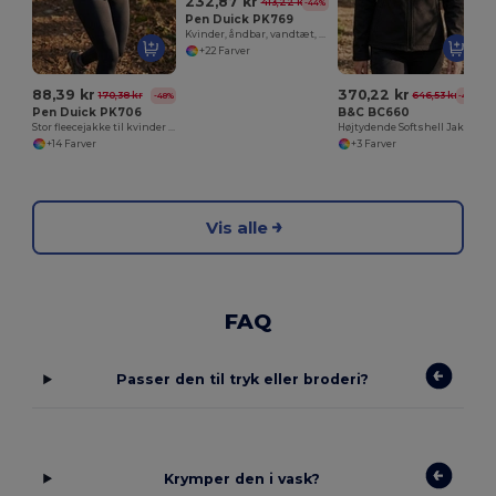
232,87 kr
413,22 kr
-44%
Pen Duick PK769
Kvinder, åndbar, vandtæt, vindtæt fleece
+22 Farver
88,39 kr
370,22 kr
170,38 kr
646,53 kr
-48%
-43%
Pen Duick PK706
B&C BC660
Stor fleecejakke til kvinder med lynlås
Højtydende Softshell Jakke til Kvinder
+14 Farver
+3 Farver
Vis alle
FAQ
Passer den til tryk eller broderi?
Krymper den i vask?