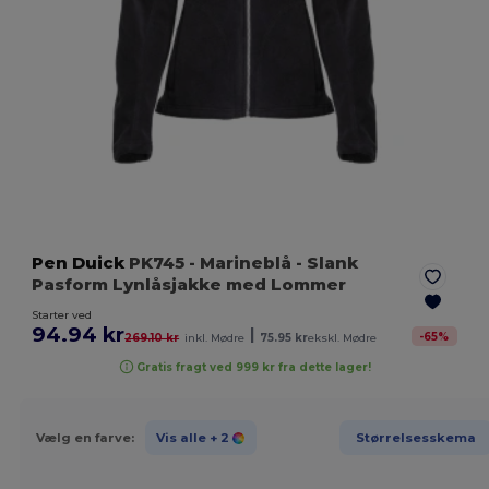
Pen Duick
PK745
- Marineblå
- Slank
Pasform Lynlåsjakke med Lommer
Starter ved
94.94 kr
|
-
65
%
269.10 kr
inkl. Mødre
75.95 kr
ekskl. Mødre
Gratis fragt ved 999 kr fra dette lager!
Vælg en farve:
Vis alle
+ 2
Størrelsesskema