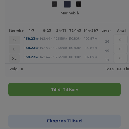
Marineblå
1-7
8-23
24-71
72-143
144-287
288 +
Mere
Størrelse
Lager
Antal
+
158.23
142.44
126.59
110.80
102.87
94.94
kr
kr
kr
kr
kr
kr
S
26
+
158.23
142.44
126.59
110.80
102.87
94.94
kr
kr
kr
kr
kr
kr
L
49
+
158.23
142.44
126.59
110.80
102.87
94.94
kr
kr
kr
kr
kr
kr
XL
18
Valg:
0
Total:
0.00 k
Tilføj Til Kurv
Tilpas det!
Ekspres Tilbud