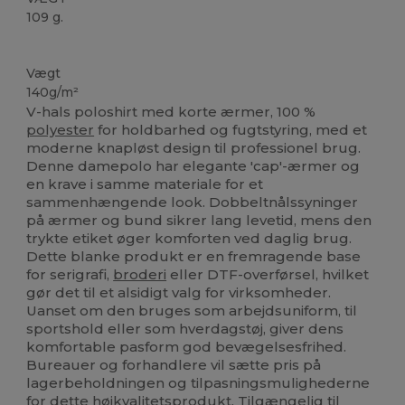
109 g.
Sublimering
Vægt
140g/m²
V-hals poloshirt med korte ærmer, 100 %
polyester
for holdbarhed og fugtstyring, med et
moderne knapløst design til professionel brug.
Denne damepolo har elegante 'cap'-ærmer og
en krave i samme materiale for et
sammenhængende look. Dobbeltnålssyninger
på ærmer og bund sikrer lang levetid, mens den
trykte etiket øger komforten ved daglig brug.
Dette blanke produkt er en fremragende base
for serigrafi,
broderi
eller DTF-overførsel, hvilket
gør det til et alsidigt valg for virksomheder.
Uanset om den bruges som arbejdsuniform, til
sportshold eller som hverdagstøj, giver dens
komfortable pasform god bevægelsesfrihed.
Bureauer og forhandlere vil sætte pris på
lagerbeholdningen og tilpasningsmulighederne
for dette højkvalitetsprodukt. Tilgængelig til