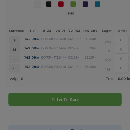
Hvid
1-7
8-23
24-71
72-143
144-287
288 +
Mere
Størrelse
Lager
Antal
+
142.08
130.73
113.64
102.29
85.26
73.84
kr
kr
kr
kr
kr
kr
S
243
+
142.08
130.73
113.64
102.29
85.26
73.84
kr
kr
kr
kr
kr
kr
M
183
+
142.08
130.73
113.64
102.29
85.26
73.84
kr
kr
kr
kr
kr
kr
L
148
+
142.08
130.73
113.64
102.29
85.26
73.84
kr
kr
kr
kr
kr
kr
XL
163
Valg:
0
Total:
0.00 k
Tilføj Til Kurv
Tilpas det!