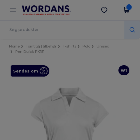
×
Wordans-app
Hent app
Bedre priser i appen!
Home
Tomt tøj | tilbehør
T-shirts
Polo
Unisex
Pen Duick PK151
W1
Sendes om