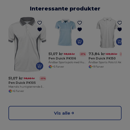
Interessante produkter
U
51,07 kr
73,84 kr
118,66 kr
109,05 kr
-57%
-32%
Pen Duick PK106
Pen Duick PK150
Åndbar Sportspolo med Hurtigtørrende Polyester
Åndbar Sports Polo til Aktiv Livsstil
+5 Farver
+9 Farver
51,07 kr
118,66 kr
-57%
Pen Duick PK105
Mænds hurtigtørrende åndbar sportspolo
+6 Farver
Vis alle