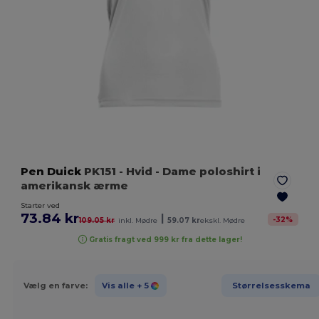
Pen Duick
PK151
- Hvid
- Dame poloshirt i
amerikansk ærme
Starter ved
73.84 kr
|
-
32
%
109.05 kr
inkl. Mødre
59.07 kr
ekskl. Mødre
Gratis fragt ved 999 kr fra dette lager!
Vælg en farve:
Vis alle
+ 5
Størrelsesskema