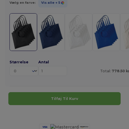
Vælg en farve:
Vis alle
+ 5
Størrelse
Antal
Total:
778.50 k
Tilføj Til Kurv
Tilpas det!