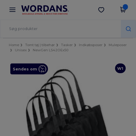
×
Wordans-app
Hent app
Bedre priser i appen!
Home
Tomt tøj | tilbehør
Tasker
Indkøbsposer
Muleposer
Unisex
NewGen LS42OEx50
W1
Sendes om