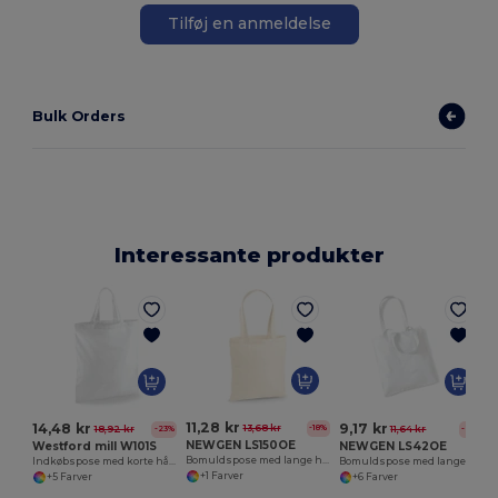
Tilføj en anmeldelse
Bulk Orders
Interessante produkter
11,28 kr
14,48 kr
9,17 kr
13,68 kr
-18%
18,92 kr
11,64 kr
-23%
-21%
NEWGEN LS150OE
Westford mill W101S
NEWGEN LS42OE
Bomuldspose med lange håndtag
Indkøbspose med korte håndtag
Bomuldspose med lange håndtag
+1 Farver
+5 Farver
+6 Farver