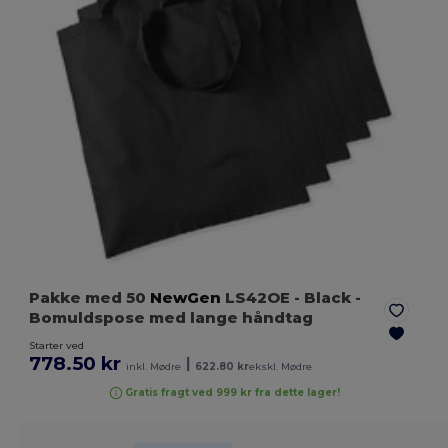
Pakke med 50
NewGen
LS42OE
- Black
-
Bomuldspose med lange håndtag
Starter ved
778.50 kr
|
inkl. Mødre
622.80 kr
ekskl. Mødre
Gratis fragt ved 999 kr fra dette lager!