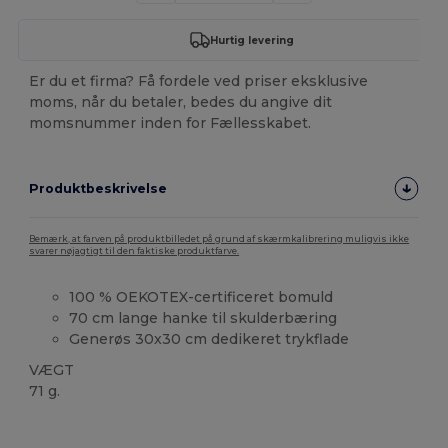
Hurtig levering
Er du et firma? Få fordele ved priser eksklusive
moms, når du betaler, bedes du angive dit
momsnummer inden for Fællesskabet.
Produktbeskrivelse
Bemærk, at farven på produktbilledet på grund af skærmkalibrering muligvis ikke
svarer nøjagtigt til den faktiske produktfarve.
100 % OEKOTEX-certificeret bomuld
70 cm lange hanke til skulderbæring
Generøs 30x30 cm dedikeret trykflade
VÆGT
71 g.
Høj lagerbeholdning