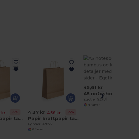
45,61 kr
A5 notesbog med bambus og kork detaljer med linjeret sider
Egotier 93281
+1 Farver
4,37 kr
-5%
-5%
 kr
4,58 kr
Papir kraftpapir taske (115 g/m²)
Papir kraftpapir taske (115 g/m²)
Egotier 92877
+1 Farver