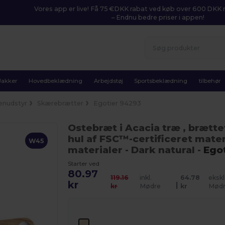
Vores app er live! Få 75 €DKK rabat ved køb over 600 DK
– Endnu bedre priser i appen!
Jakker
Hovedbeklædning
Arbejdstøj
Sportsbeklædning
tilbehør
enudstyr
Skærebrætter
Egotier 94293
Ostebræt i Acacia træ , brætt
hul af FSC™-certificeret mate
W45
materialer
- Dark natural
-
Ego
Starter ved
80.97
119.16
inkl.
64.78
ekskl
kr
|
kr
Mødre
kr
Mød