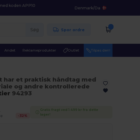
K med koden APP10
Denmark
/
Da
Søg
Spor ordre
Andet
Reklameprodukter
Outlet
Tilpas den!
et har et praktisk håndtag med
riale og andre kontrollerede
tier
94293
Gratis fragt ved 1 499 kr fra dette
.
lager!
-
32
%
re