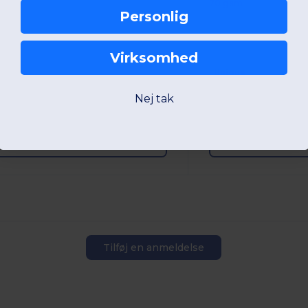
67 g
70 gsm
Personlig
Virksomhed
Unique
Unique
Nej tak
W22
Poland
W45
Portugal
Se produkt
Se pro
Tilføj en anmeldelse