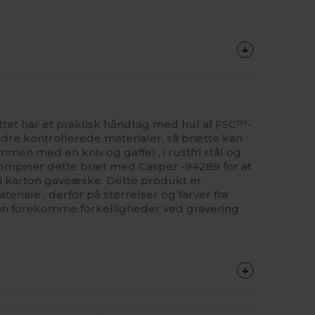
ættet har et praktisk håndtag med hul af FSC™-
andre kontrollerede materialer, så brætte kan
en med en kniv og gaffel , i rustfri stål og
ompiner dette bræt med Casper -94289 for at
 i karton gaveæske. Dette produkt er
teriale , derfor på størrelser og farver fra
kan forekomme forkelligheder ved gravering
Tilpas
Det!