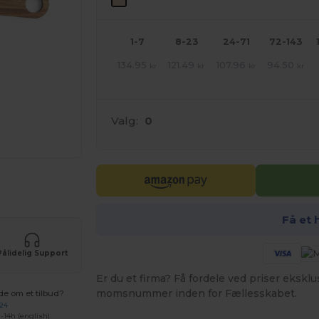
1-7
8-23
24-71
72-143
134.95
121.49
107.96
94.50
kr
kr
kr
kr
Valg:
0
ER!
Få et 
Pålidelig Support
Er du et firma? Få fordele ved priser ekskl
momsnummer inden for Fællesskabet.
de om et tilbud?
 24
-14h (english)