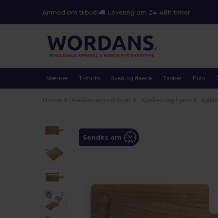
Anmod om tilbud
|
Levering om 24-48h timer
Mærker
T-shirts
Sved og fleece
Tasker
Polo
Home
Reklameprodukter
Køkken og hjem
Køkk
Sendes om