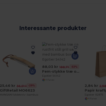
Interessante produkter
88,03 kr
-53%
188,71 kr
Fem-stykke træ og rustfrit stål grill sæt med bambus bord
Egotier 54142
+1 Farver
25,46 kr
2,84 kr
-29%
36,01 kr
2,98
GiftRetail MO6623
MANSAN foldekniv i bambus
Egotier 92875
+1 Farver