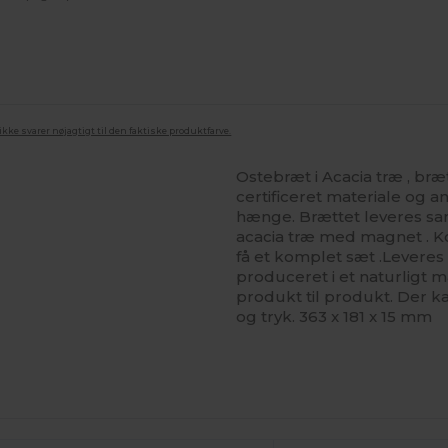
ke svarer nøjagtigt til den faktiske produktfarve.
Ostebræt i Acacia træ , br
certificeret materiale og 
hænge. Brættet leveres samm
acacia træ med magnet . K
få et komplet sæt .Leveres
produceret i et naturligt ma
produkt til produkt. Der 
og tryk. 363 x 181 x 15 mm
ilpas
Tilpas
Det!
Det!