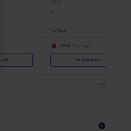
100 g
Unique
W45
Portugal
dukt
Se produkt