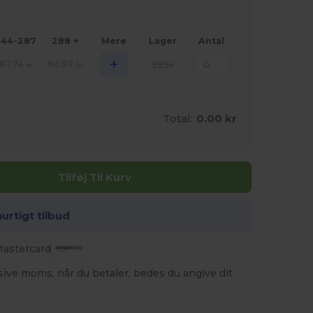
144-287
288 +
Mere
Lager
Antal
+
87.74
80.97
999+
kr
kr
Total:
0.00 kr
Tilføj Til Kurv
hurtigt tilbud
usive moms, når du betaler, bedes du angive dit