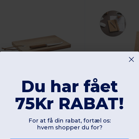
Du har fået
4,71 kr
26,26 kr
-67%
167,62 kr
29,46 k
75Kr RABAT!
iftRetail MO6984
Egotier 93807
For at få din rabat, fortæl os:
OSTUR LARGE Ostebræt i akacietræ sæt
hvem shopper du for?