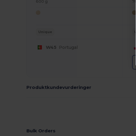
600 g
7
Unique
W45
Portugal
Produktkundevurderinger
Bulk Orders