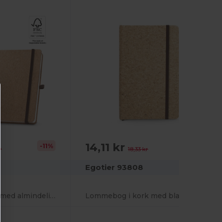
14,11 kr
-11%
-23%
r
18,33 kr
Egotier 93808
A5-notesbog i kork med almindelige sider i FSC™-certificeret materiale og andre kontrollerede materialer
Lommebog i kork med blanke sider, i FSC™-certificeret materiale