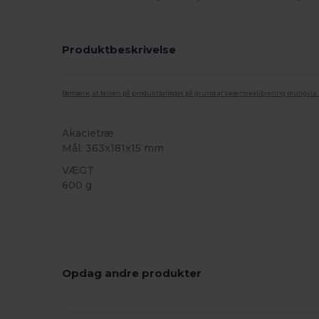
Produktbeskrivelse
Bemærk, at farven på produktbilledet på grund af skærmkalibrering muligvis ik
Akacietræ
Mål: 363x181x15 mm
VÆGT
600 g.
Brugerdefineret
Høj lagerbeholdning
Opdag andre produkter
Tilpas
T
Det!