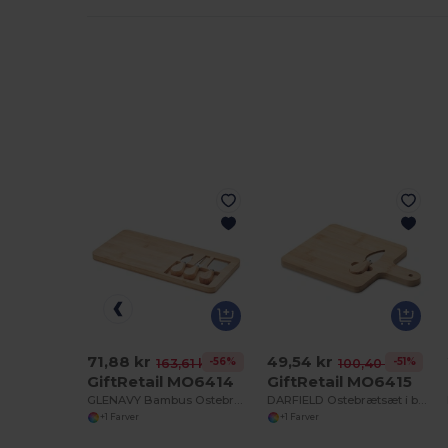
71,88 kr
49,54 kr
-56%
-51%
163,61 kr
100,40 kr
GiftRetail MO6414
GiftRetail MO6415
GLENAVY Bambus Ostebrætsæt
DARFIELD Ostebrætsæt i bambus
+1 Farver
+1 Farver