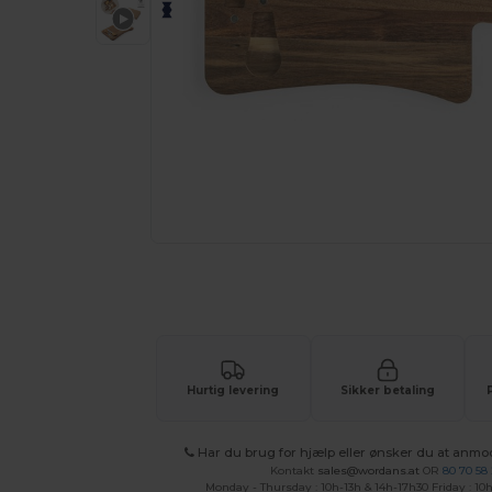
Tilpas dit produkt online H
Hurtig levering
Sikker betaling
Har du brug for hjælp eller ønsker du at anmo
Kontakt
sales@wordans.at
OR
80 70 58
Monday - Thursday : 10h-13h & 14h-17h30 Friday : 10h