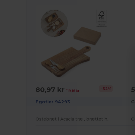
80,97 kr
5
-32%
119,16 kr
Egotier 94293
G
Ostebræt i Acacia træ , brættet har et praktisk håndtag med hul af FSC™-certificeret materiale og andre kontrollerede materialer