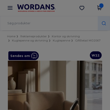
×
Wordans-app
Hent app
Bedre priser i appen!
Home
Reklameprodukter
Kontor og skrivning
Kuglepenne og skrivning
Kuglepenne
GiftRetail MO2067
W22
Sendes om