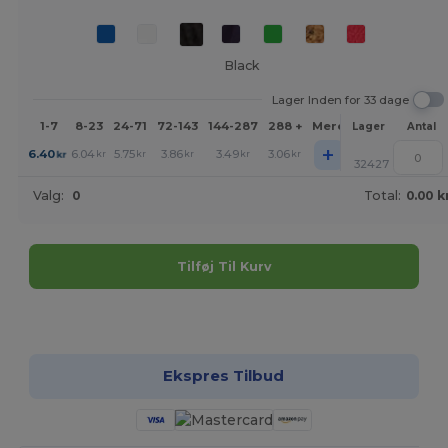
Black
Lager Inden for 33 dage
1-7
8-23
24-71
72-143
144-287
288 +
Mere
Lager
Antal
+
6.40
6.04
5.75
3.86
3.49
3.06
kr
kr
kr
kr
kr
kr
32427
Valg:
0
Total:
0.00 k
Tilføj Til Kurv
Tilpas det!
Ekspres Tilbud