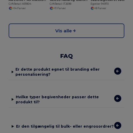
GiftRetail AR1804
GiftRetail IT2698
Egotier 94970
+14 Farver
+11 Farver
+8 Farver
Vis alle
FAQ
Er dette produkt egnet til branding eller
personalisering?
Hvilke typer begivenheder passer dette
produkt til?
Er den tilgængelig til bulk- eller engrosordrer?