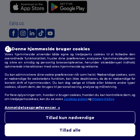
Følg os
2026. Alle rettigheder forbeholdes
Denne hjemmeside bruger cookies
Vilkår og Betingelser
|
Tilpasset politik
|
Fortrolighedspolitik
|
Politik for
Vores hjemmeside anvender både egne og tredjeparts cookies til at forbedre den
cookies
|
Sitemap
overordnede funktionalitet, huske dine præferencer, analysere hjemmesideydelsen
og sikre en smidig og personlig browseroplevelse, herunder skræddersyet indhold,
optimerede interaktioner med vores hjemmeside og reklame.
Du kan administrere dine cookie-præferencer når som helst. Nødvendige cookies, som
er nødvendige for webstedets funktion, kan ikke deaktiveres, da de er nødvendige for
korrekt drift af hjemmesiden. Du kan dog vælge at tillade eller blokere andre typer
cookies, såsom dem, der bruges til personalisering, analyse og målretning.
For flere oplysninger om, hvordan vi bruger cookies, hvordan du kan kontrollere dem, og
om tredjepartscookies, kan du se vores
Cookies policy
og
Privacy Policy
.
Anmeldelsespræferencer
👋
Hej
Hvis du har spørgsmål eller
Tillad kun nødvendige
bekymringer, kan du kontakte
os når som helst. Vores chatbot
Tillad alle
er her for at hjælpe.