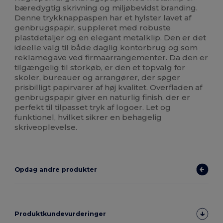
bæredygtig skrivning og miljøbevidst branding.
Denne trykknappaspen har et hylster lavet af
genbrugspapir, suppleret med robuste
plastdetaljer og en elegant metalklip. Den er det
ideelle valg til både daglig kontorbrug og som
reklamegave ved firmaarrangementer. Da den er
tilgængelig til storkøb, er den et topvalg for
skoler, bureauer og arrangører, der søger
prisbilligt papirvarer af høj kvalitet. Overfladen af
genbrugspapir giver en naturlig finish, der er
perfekt til tilpasset tryk af logoer. Let og
funktionel, hvilket sikrer en behagelig
skriveoplevelse.
Opdag andre produkter
Produktkundevurderinger