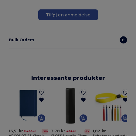
Tilføj en anmeldelse
Bulk Orders
Interessante produkter
E
16,51 kr
3,78 kr
1,82 kr
24,66 kr
4,07 kr
-33%
-7%
ARCONOT A5 Klassisk Notesbog med Elastik
GLOSS Naturlig Glans Læbepomade med SPF10 Beskyttelse
Sabotagesikret satinarmbånd