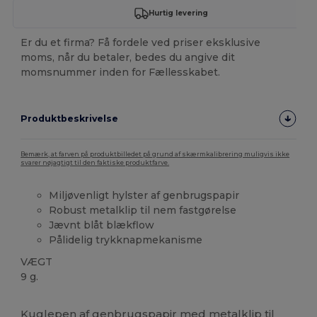
Hurtig levering
Er du et firma? Få fordele ved priser eksklusive
moms, når du betaler, bedes du angive dit
momsnummer inden for Fællesskabet.
Produktbeskrivelse
Bemærk, at farven på produktbilledet på grund af skærmkalibrering muligvis ikke
svarer nøjagtigt til den faktiske produktfarve.
Miljøvenligt hylster af genbrugspapir
Robust metalklip til nem fastgørelse
Jævnt blåt blækflow
Pålidelig trykknapmekanisme
VÆGT
9 g.
Høj lagerbeholdning
Brugerdefineret
Kuglepen af genbrugspapir med metalklip til