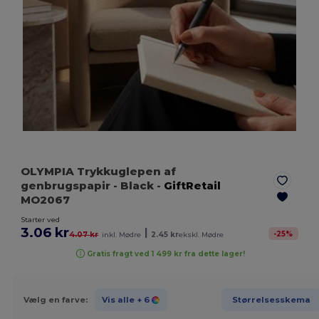
OLYMPIA Trykkuglepen af
genbrugspapir
- Black
-
GiftRetail
MO2067
Starter ved
3.06 kr
|
-
25
%
4.07 kr
inkl. Mødre
2.45 kr
ekskl. Mødre
Gratis fragt ved 1 499 kr fra dette lager!
Vælg en farve:
Vis alle
+ 6
Størrelsesskema