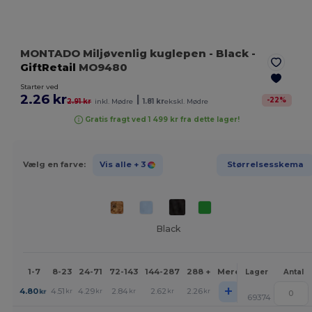
MONTADO Miljøvenlig kuglepen
- Black
-
GiftRetail
MO9480
Starter ved
2.26 kr
|
-
22
%
2.91 kr
inkl. Mødre
1.81 kr
ekskl. Mødre
Gratis fragt ved 1 499 kr fra dette lager!
Vælg en farve:
Vis alle
+ 3
Størrelsesskema
Black
1-7
8-23
24-71
72-143
144-287
288 +
Mere
Lager
Antal
+
4.80
4.51
4.29
2.84
2.62
2.26
kr
kr
kr
kr
kr
kr
69374