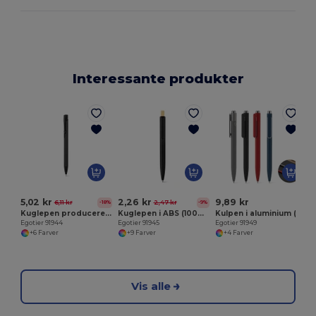
Interessante produkter
G
5,02 kr
2,26 kr
9,89 kr
6,11 kr
2,47 kr
-18%
-9%
Kuglepen produceret i genvundet aluminium (100% rAL)
Kuglepen i ABS (100% rABS) plast med bambus knap
Kulpen i aluminium (94% genvundet ) med clips
Egotier 91944
Egotier 91945
Egotier 91949
+6 Farver
+9 Farver
+4 Farver
Vis alle