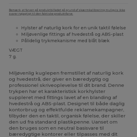
Bemærk, at farven på produktbilledet på grund af skærmkalibrering muligvis ikke
svarer nøjagtigt til den faktiske produktfarve.
Hylster af naturlig kork for en unik taktil følelse
Miljøvenlige fittings af hvedestrå og ABS-plast
Pålidelig trykmekanisme med blåt blæk
VÆGT
7 g.
Høj lagerbeholdning
Brugerdefineret
Miljøvenlig kuglepen fremstillet af naturlig kork
og hvedestrå, der giver en bæredygtig og
professionel skriveoplevelse til dit brand. Denne
trykpen har et karakteristisk korkhylster
suppleret med fittings lavet af en blanding af
hvedestrå og ABS-plast. Designet til både daglig
kontorbrug og effektfulde reklamekampagner,
tilbyder den en taktil, organisk følelse, der skiller
den ud fra standard plastikpenne. Uanset om
den bruges som en neutral basisvare til
bæredygtige kontorer eller tilpasses med dit