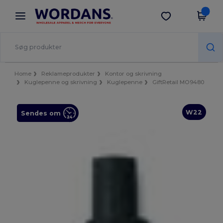
×
Wordans-app
Hent app
Bedre priser i appen!
Home
Reklameprodukter
Kontor og skrivning
Kuglepenne og skrivning
Kuglepenne
GiftRetail MO9480
W22
Sendes om