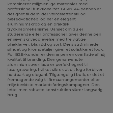
kombinerer miljøvenlige materialer med
professionel funktionalitet. BERN RA-pennen er
designet til dem, der værdsætter stil og
bæredygtighed, og har en elegant
aluminiumskrop og en praktisk
trykknapmekanisme. Uanset om du er
studerende eller professionel, giver denne pen
en jævn skriveoplevelse med tre vigtige
blækfarver: blå, rød og sort. Dens strømlinede
silhuet og kromdetaljer giver et sofistikeret look.
For B2B-kunder er denne pen en overflade af høj
kvalitet til branding. Den genanvendte
aluminiumsoverflade er perfekt egnet til
lasergravering, hvilket sikrer, at dit logo forbliver
holdbart og elegant. Tilgængelig i bulk, er det et
fremragende valg til firmaarrangementer eller
miljøbevidste markedsføringskampagner. Den
lette, men robuste konstruktion sikrer langvarig
brug.