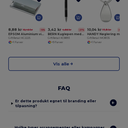
E
8,88 kr
3,42 kr
10,04 kr
10,40 kr
4,66 kr
17,31 kr
-15%
-27%
-42%
EPSOM Aluminium visitkort holder
BERN Kuglepen med sort blæk
HANDY Nøglering med flaskeåbner
GiftRetail KC2225
GiftRetail KC8893
GiftRetail MO8135
+1 Farver
+9 Farver
+1 Farver
Vis alle
FAQ
Er dette produkt egnet til branding eller
tilpasning?
Hvilke typer arrangementer eller kampagner