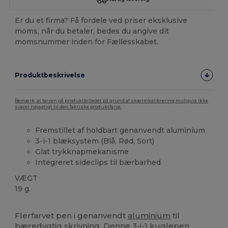
Er du et firma? Få fordele ved priser eksklusive
moms, når du betaler, bedes du angive dit
momsnummer inden for Fællesskabet.
Produktbeskrivelse
Bemærk, at farven på produktbilledet på grund af skærmkalibrering muligvis ikke
svarer nøjagtigt til den faktiske produktfarve.
Fremstillet af holdbart genanvendt aluminium
3-i-1 blæksystem (Blå, Rød, Sort)
Glat trykknapmekanisme
Integreret sideclips til bærbarhed
VÆGT
19 g.
Høj lagerbeholdning
Brugerdefineret
Flerfarvet pen i genanvendt
aluminium
til
bæredygtig skrivning. Denne 3-i-1 kuglepen