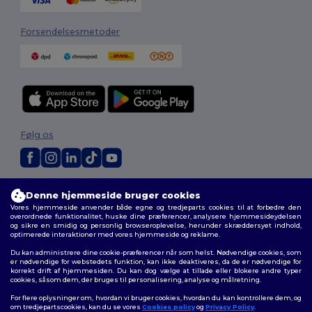
Forsendelsesmetoder
Følg os
2026. Alle rettigheder forbeholdes
Denne hjemmeside bruger cookies
Vilkår og Betingelser
|
Tilpasset politik
|
Fortrolighedspolitik
|
Politik for
Vores hjemmeside anvender både egne og tredjeparts cookies til at forbedre den
cookies
|
Sitemap
overordnede funktionalitet, huske dine præferencer, analysere hjemmesideydelsen
og sikre en smidig og personlig browseroplevelse, herunder skræddersyet indhold,
optimerede interaktioner med vores hjemmeside og reklame.
Du kan administrere dine cookie-præferencer når som helst. Nødvendige cookies, som
er nødvendige for webstedets funktion, kan ikke deaktiveres, da de er nødvendige for
korrekt drift af hjemmesiden. Du kan dog vælge at tillade eller blokere andre typer
cookies, såsom dem, der bruges til personalisering, analyse og målretning.
For flere oplysninger om, hvordan vi bruger cookies, hvordan du kan kontrollere dem, og
om tredjepartscookies, kan du se vores
Cookies policy
og
Privacy Policy
.