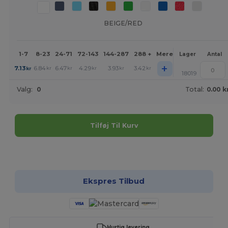
BEIGE/RED
1-7
8-23
24-71
72-143
144-287
288 +
Mere
Lager
Antal
+
7.13
6.84
6.47
4.29
3.93
3.42
kr
kr
kr
kr
kr
kr
18019
Valg:
0
Total:
0.00 k
Tilføj Til Kurv
Tilpas det!
Ekspres Tilbud
Hurtig levering