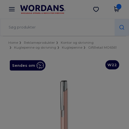
×
Wordans-app
Hent app
Bedre priser i appen!
Home
Reklameprodukter
Kontor og skrivning
Kuglepenne og skrivning
Kuglepenne
GiftRetail MO6561
W22
Sendes om