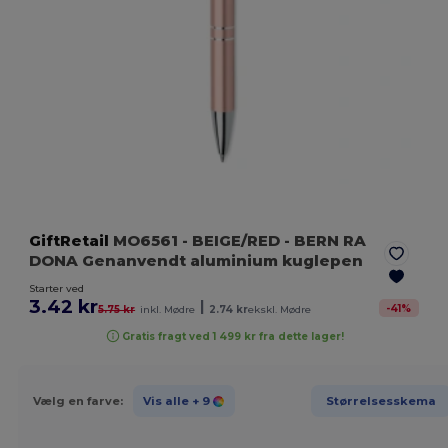
GiftRetail
MO6561
- BEIGE/RED
- BERN RA
DONA Genanvendt aluminium kuglepen
Starter ved
3.42 kr
|
-
41
%
5.75 kr
inkl. Mødre
2.74 kr
ekskl. Mødre
Gratis fragt ved 1 499 kr fra dette lager!
Vælg en farve:
Vis alle
+ 9
Størrelsesskema