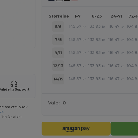
Størrelse
1-7
8-23
24-71
72-
145.57
133.93
116.47
104.8
5/6
kr
kr
kr
145.57
133.93
116.47
104.8
7/8
kr
kr
kr
145.57
133.93
116.47
104.8
9/11
kr
kr
kr
ne produkter
145.57
133.93
116.47
104.8
12/13
kr
kr
kr
145.57
133.93
116.47
104.8
14/15
kr
kr
kr
Pålidelig Support
Valg:
0
de om et tilbud?
 24
-14h (english)