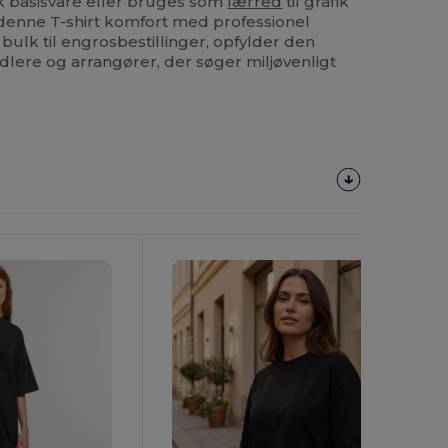
k basisvare eller bruges som
lærred
til grafik
r denne T-shirt komfort med professionel
 bulk til engrosbestillinger, opfylder den
lere og arrangører, der søger miljøvenligt