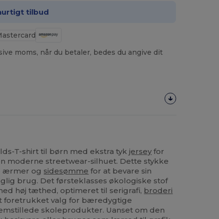
hurtigt tilbud
usive moms, når du betaler, bedes du angive dit
s-T-shirt til børn med ekstra tyk
jersey
for
 moderne streetwear-silhuet. Dette stykke
ge ærmer og
sidesømme
for at bevare sin
lig brug. Det førsteklasses økologiske stof
ed høj tæthed, optimeret til serigrafi,
broderi
et foretrukket valg for bæredygtige
mstillede skoleprodukter. Uanset om den