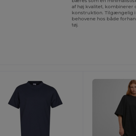
bæres som en minimalistis
af høj kvalitet, kombinere
konstruktion. Tilgængelig i
behovene hos både forhand
tøj.