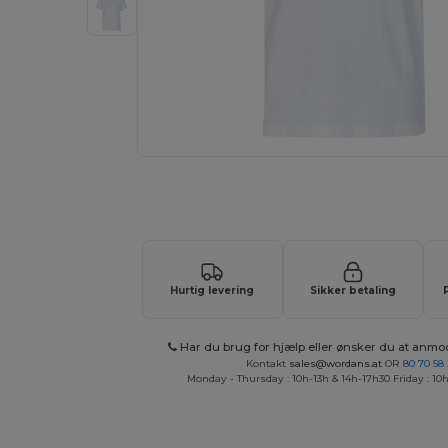
Anmod om et tilpasset tilbud på di
Hurtig levering
Sikker betaling
Har du brug for hjælp eller ønsker du at anmo
Kontakt
sales@wordans.at
OR
80 70 58
Monday - Thursday : 10h-13h & 14h-17h30 Friday : 10h