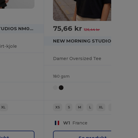
75,66 kr
-40%
NEW MORNING STUDIOS NM046
126,44 kr
NEW MORNING STUDIOS NM008
rt-kjole
Damer Oversized Tee
180 gsm
XL
XS
S
M
L
XL
2XL
W1
France
dukt
Se produkt