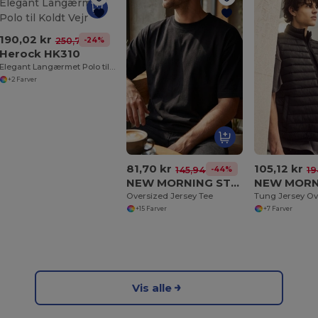
190,02 kr
-24%
250,77 kr
Herock HK310
Elegant Langærmet Polo til Koldt Vejr
+2 Farver
81,70 kr
105,12 kr
-44%
145,94 kr
19
NEW MORNING STUDIOS NM003
Oversized Jersey Tee
Tung Jersey Ov
+15 Farver
+7 Farver
Vis alle