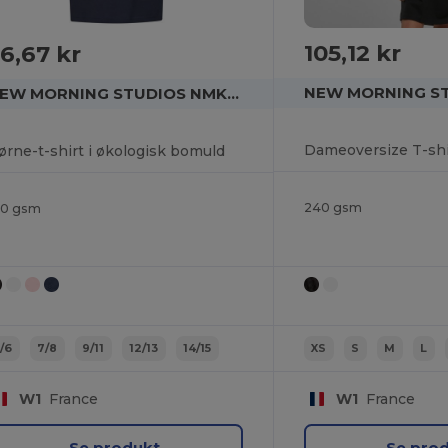
105,12 kr
6,67 kr
NEW MORNING STUDIOS NMK038
Dameoversize T-shi
ørne-t-shirt i økologisk bomuld
240 gsm
80 gsm
5/6
7/8
9/11
12/13
14/15
XS
S
M
L
W1
France
W1
France
Se produkt
Se pro