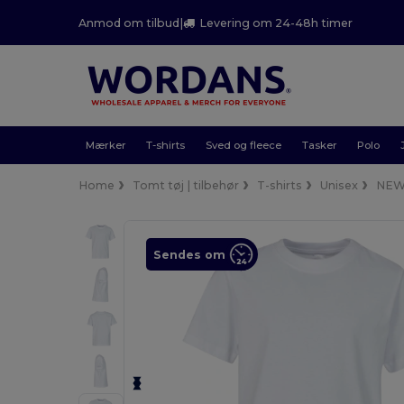
Anmod om tilbud
|
Levering om 24-48h timer
Mærker
T-shirts
Sved og fleece
Tasker
Polo
Home
Tomt tøj | tilbehør
T-shirts
Unisex
NEW
Sendes om