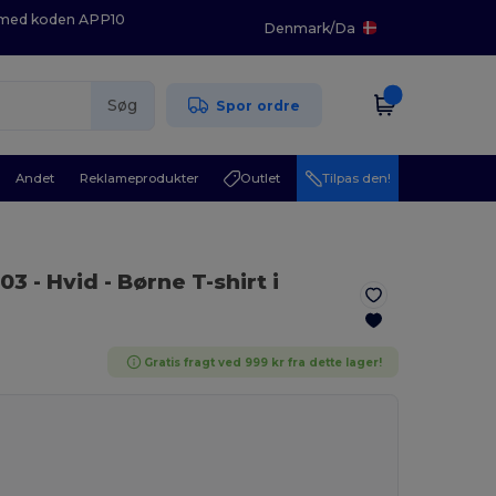
K med koden APP10
Denmark
/
Da
Søg
Spor ordre
Andet
Reklameprodukter
Outlet
Tilpas den!
03
- Hvid
- Børne T-shirt i
Gratis fragt ved 999 kr fra dette lager!