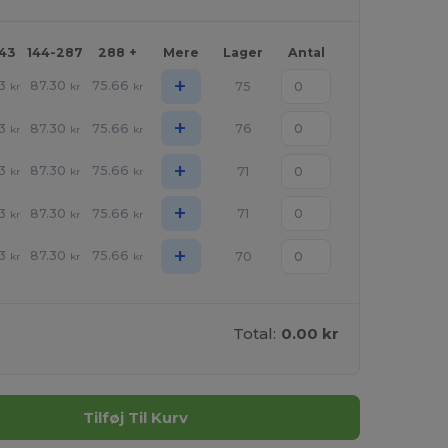
143
144-287
288 +
Mere
Lager
Antal
+
3
87.30
75.66
75
kr
kr
kr
+
3
87.30
75.66
76
kr
kr
kr
+
3
87.30
75.66
71
kr
kr
kr
+
3
87.30
75.66
71
kr
kr
kr
+
3
87.30
75.66
70
kr
kr
kr
Total:
0.00 kr
Tilføj Til Kurv