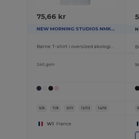
75,66 kr
5
NEW MORNING STUDIOS NMK003
Børne T-shirt i oversized økologisk bomuld
B
240 gsm
1
5/6
7/8
9/11
12/13
14/15
W1
France