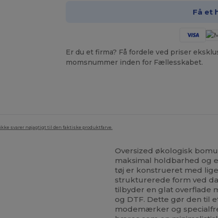
Få et 
Er du et firma? Få fordele ved priser ekskl
momsnummer inden for Fællesskabet.
ke svarer nøjagtigt til den faktiske produktfarve.
Oversized økologisk bomuld
maksimal holdbarhed og en
tøj er konstrueret med li
strukturerede form ved dag
tilbyder en glat overflade m
og DTF. Dette gør den til 
modemærker og specialfre