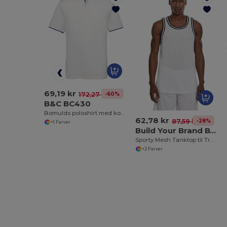
69,19 kr
-60%
172,27 kr
B&C BC430
Bomulds poloshirt med kontrastkrave og ærmer
62,78 kr
-28%
87,59 kr
+1 Farver
Build Your Brand BY009
Sporty Mesh Tanktop til Træning og Basketball
+2 Farver