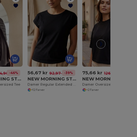
56,67 kr
75,66 kr
-46%
-39%
-40%
4,90 kr
92,97 kr
126,44 kr
NEW MORNING STUDIOS NM004
NEW MORNING STUDIOS NM007
NEW MORNING STUDIOS NM008
ersized Tee
Damer Regular Extended Shoulder Tee
Damer Oversized Tee
+12 Farver
+2 Farver