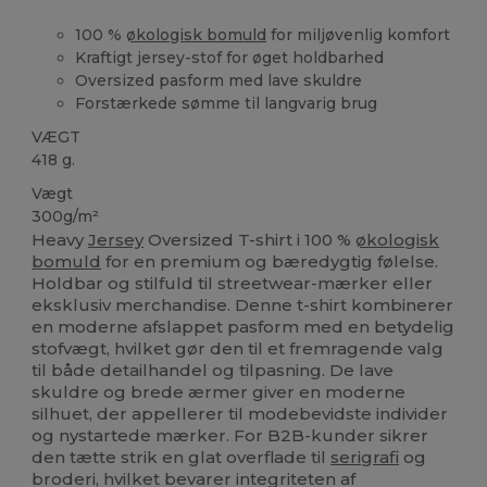
100 %
økologisk bomuld
for miljøvenlig komfort
Kraftigt jersey-stof for øget holdbarhed
Oversized pasform med lave skuldre
Forstærkede sømme til langvarig brug
VÆGT
418 g.
Vægt
300g/m²
Heavy
Jersey
Oversized T-shirt i 100 %
økologisk
bomuld
for en premium og bæredygtig følelse.
Holdbar og stilfuld til streetwear-mærker eller
eksklusiv merchandise. Denne t-shirt kombinerer
en moderne afslappet pasform med en betydelig
stofvægt, hvilket gør den til et fremragende valg
til både detailhandel og tilpasning. De lave
skuldre og brede ærmer giver en moderne
silhuet, der appellerer til modebevidste individer
og nystartede mærker. For B2B-kunder sikrer
den tætte strik en glat overflade til
serigrafi
og
broderi, hvilket bevarer integriteten af