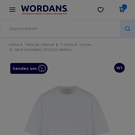
×
Wordans-app
Hent app
Bedre priser i appen!
Home
Tomt tøj | tilbehør
T-shirts
Unisex
NEW MORNING STUDIOS NM004
W1
Sendes om