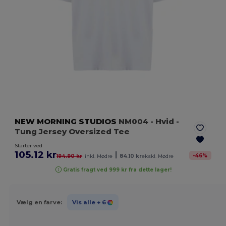
NEW MORNING STUDIOS
NM004
- Hvid
-
Tung Jersey Oversized Tee
Starter ved
105.12 kr
|
-
46
%
194.90 kr
inkl. Mødre
84.10 kr
ekskl. Mødre
Gratis fragt ved 999 kr fra dette lager!
Vælg en farve:
Vis alle
+ 6