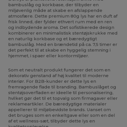
bambuslåg og korkbase, der tilbyder en
miljøvenlig måde at skabe en afslappende
atmosfære. Dette premium 80g lys har en duft af
frisk linned, der fylder ethvert rum med en ren
og indbydende aroma. Det sofistikerede design
kombinerer en minimalistisk stentøjskrukke med
en naturlig korkbase og et bæredygtigt
bambuslåg. Med en brændetid på ca. 7,5 timer er
det perfekt til at skabe en hyggelig stemning i
hjemmet, i spaer eller kontormiljøer.
Som et neutralt produkt fungerer det som en
dekorativ genstand af høj kvalitet til moderne
interiør. For B2B-kunder er dette lys en
fremragende flade til branding. Bambuslåget og
stentøjsoverfladen er ideelle til personalisering,
hvilket gør det til et topvalg som firmagaver eller
reklameartikler. De bæredygtige materialer
appellerer til miljøbevidste brands. Uanset om
det bruges som en enkeltgave eller som en del
af et wellness-sæt, tilbyder dette lys en
kvalitetsoplevelse.