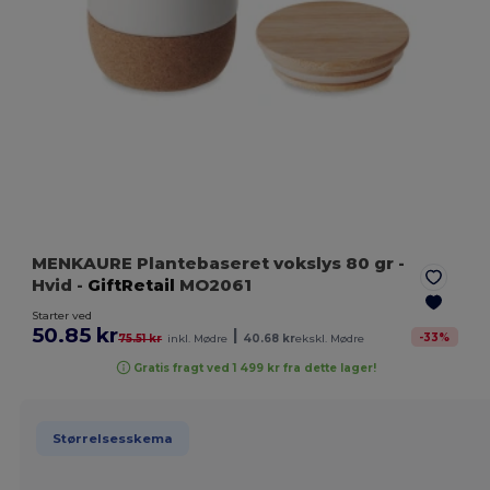
MENKAURE Plantebaseret vokslys 80 gr
-
Hvid
-
GiftRetail
MO2061
Starter ved
50.85 kr
|
-
33
%
75.51 kr
inkl. Mødre
40.68 kr
ekskl. Mødre
Gratis fragt ved 1 499 kr fra dette lager!
Størrelsesskema