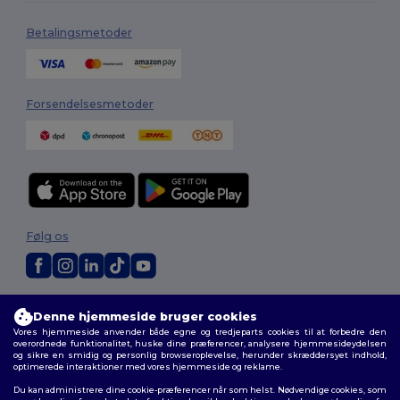
Betalingsmetoder
Forsendelsesmetoder
Følg os
2026. Alle rettigheder forbeholdes
Denne hjemmeside bruger cookies
Vilkår og Betingelser
|
Tilpasset politik
|
Fortrolighedspolitik
|
Politik for
Vores hjemmeside anvender både egne og tredjeparts cookies til at forbedre den
cookies
|
Sitemap
overordnede funktionalitet, huske dine præferencer, analysere hjemmesideydelsen
og sikre en smidig og personlig browseroplevelse, herunder skræddersyet indhold,
optimerede interaktioner med vores hjemmeside og reklame.
Du kan administrere dine cookie-præferencer når som helst. Nødvendige cookies, som