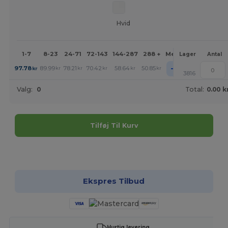
Hvid
1-7
8-23
24-71
72-143
144-287
288 +
Mere
Lager
Antal
+
97.78
89.99
78.21
70.42
58.64
50.85
kr
kr
kr
kr
kr
kr
3816
Valg:
0
Total:
0.00 k
Tilføj Til Kurv
Tilpas det!
Ekspres Tilbud
Hurtig levering