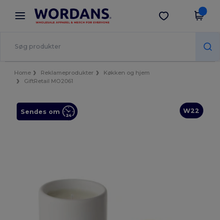
×
Wordans-app
Hent app
Bedre priser i appen!
Home
Reklameprodukter
Køkken og hjem
GiftRetail MO2061
W22
Sendes om