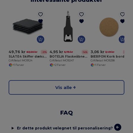
G
49,76 kr
4,95 kr
3,06 kr
63,00 kr
5,75 kr
3,49 kr
-21%
-14%
-13%
SLATE4 Skiffer dækservietter
BOTELIA Flaskeåbner aluminium
BIERPON Kork bordskåner rund
GiftRetail MO9124
GiftRetail MO9247
GiftRetail MO9298
+1 Farver
+2 Farver
+1 Farver
Vis alle
FAQ
Er dette produkt velegnet til personalisering?