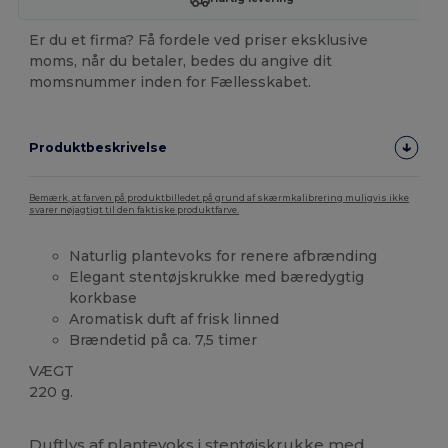
Er du et firma? Få fordele ved priser eksklusive
moms, når du betaler, bedes du angive dit
momsnummer inden for Fællesskabet.
Produktbeskrivelse
Bemærk, at farven på produktbilledet på grund af skærmkalibrering muligvis ikke
svarer nøjagtigt til den faktiske produktfarve.
Naturlig plantevoks for renere afbrænding
Elegant stentøjskrukke med bæredygtig
korkbase
Aromatisk duft af frisk linned
Brændetid på ca. 7,5 timer
VÆGT
220 g.
Høj lagerbeholdning
Duftlys af plantevoks i stentøjskrukke med