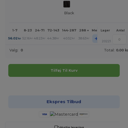
Black
1-7
8-23
24-71
72-143
144-287
288 +
Mere
Lager
Antal
+
56.02
52.16
48.23
44.38
40.52
38.63
kr
kr
kr
kr
kr
kr
20221
Valg:
0
Total:
0.00 k
Tilføj Til Kurv
Tilpas det!
Ekspres Tilbud
Hurtig levering