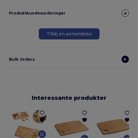
Produktkundevurderinger
Tilføj en anmeldelse
Bulk Orders
Interessante produkter
E