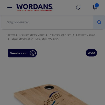
×
Wordans-app
Hent app
Bedre priser i appen!
Home
Reklameprodukter
Køkken og hjem
Køkkenudstyr
Skærebrætter
GiftRetail MO6144
W22
Sendes om