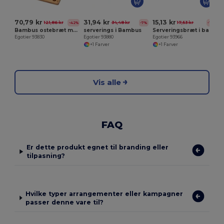
70,79 kr
31,94 kr
15,13 kr
121,86 kr
34,48 kr
17,53 kr
-42%
-7%
-14%
Bambus ostebræt med 2 bambus og rustfrit stål tilbehør
serverings i Bambus
Serveringsbræt i bambus
Egotier 93830
Egotier 93880
Egotier 93966
+1 Farver
+1 Farver
Vis alle
FAQ
Er dette produkt egnet til branding eller
tilpasning?
Hvilke typer arrangementer eller kampagner
passer denne vare til?