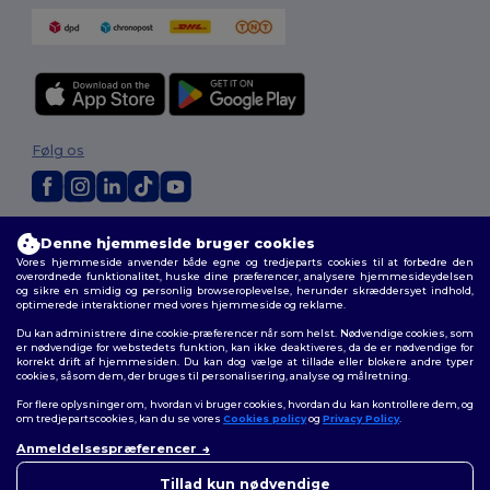
Følg os
2026. Alle rettigheder forbeholdes
Denne hjemmeside bruger cookies
Vilkår og Betingelser
|
Tilpasset politik
|
Fortrolighedspolitik
|
Politik for
Vores hjemmeside anvender både egne og tredjeparts cookies til at forbedre den
cookies
|
Sitemap
overordnede funktionalitet, huske dine præferencer, analysere hjemmesideydelsen
og sikre en smidig og personlig browseroplevelse, herunder skræddersyet indhold,
optimerede interaktioner med vores hjemmeside og reklame.
Du kan administrere dine cookie-præferencer når som helst. Nødvendige cookies, som
er nødvendige for webstedets funktion, kan ikke deaktiveres, da de er nødvendige for
korrekt drift af hjemmesiden. Du kan dog vælge at tillade eller blokere andre typer
cookies, såsom dem, der bruges til personalisering, analyse og målretning.
For flere oplysninger om, hvordan vi bruger cookies, hvordan du kan kontrollere dem, og
om tredjepartscookies, kan du se vores
Cookies policy
og
Privacy Policy
.
Anmeldelsespræferencer
👋
Hej
Hvis du har spørgsmål eller
Tillad kun nødvendige