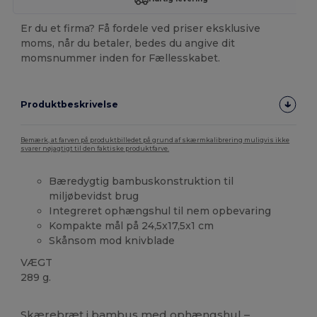
Er du et firma? Få fordele ved priser eksklusive
moms, når du betaler, bedes du angive dit
momsnummer inden for Fællesskabet.
Produktbeskrivelse
Bemærk, at farven på produktbilledet på grund af skærmkalibrering muligvis ikke
svarer nøjagtigt til den faktiske produktfarve.
Bæredygtig bambuskonstruktion til
miljøbevidst brug
Integreret ophængshul til nem opbevaring
Kompakte mål på 24,5x17,5x1 cm
Skånsom mod knivblade
VÆGT
289 g.
Brugerdefineret
Høj lagerbeholdning
Skærebræt i
bambus
med ophængshul –