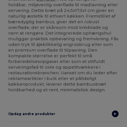
holdbar, miljøvenlig overflade til madlavning eller
servering. Dette bræt på 24,5x17,5x1 cm giver en
naturlig æstetik til ethvert køkken. Fremstillet af
bæredygtig bambus, giver det en robust
overflade, der er skånsom mod knivblade og
nem at rengøre. Det integrerede ophængshul
muliggør praktisk opbevaring og fremvisning. Fås
uden tryk til øjeblikkelig engrosbrug eller som
en premium overflade til tilpasning. Den
kompakte størrelse er perfekt til små
forberedelsesopgaver eller som et stilfuldt
serveringsfad til oste og appetitvækkere i
restaurationsbranchen. Uanset om du leder efter
reklameartikler i bulk eller et pålideligt
køkkenprodukt, leverer dette bambusbræt
holdbarhed og et rent, minimalistisk design.
Opdag andre produkter