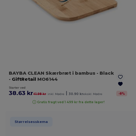
BAYBA CLEAN Skærbræt i bambus
- Black
-
GiftRetail
MO6144
Starter ved
38.63 kr
|
-
8
%
41.98 kr
inkl. Mødre
30.90 kr
ekskl. Mødre
Gratis fragt ved 1 499 kr fra dette lager!
Størrelsesskema