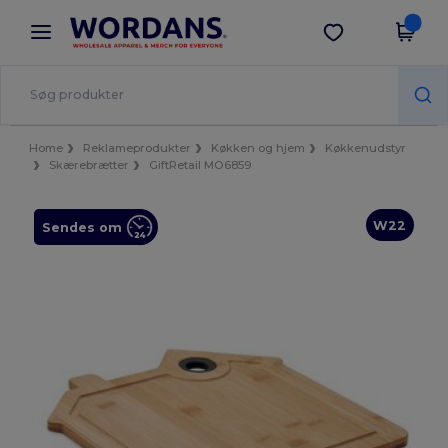
×
Wordans-app
Hent app
Bedre priser i appen!
Home
Reklameprodukter
Køkken og hjem
Køkkenudstyr
Skærebrætter
GiftRetail MO6859
W22
Sendes om