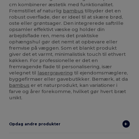
cm kombinerer æstetik med funktionalitet.
Fremstillet af naturlig
bambus
tilbyder det en
robust overflade, der er ideel til at skære brød,
oste eller grøntsager. Den integrerede saftrille
opsamler effektivt væske og holder din
arbejdsflade ren, mens det praktiske
ophængshul gør det nemt at opbevare eller
fremvise på væggen. Som et blankt produkt
giver det et varmt, minimalistisk touch til ethvert
køkken. For professionelle er det en
fremragende flade til personalisering, især
velegnet til
lasergravering
til ejendomsmæglere,
byggefirmaer eller gavebutikker. Bemærk, at da
bambus
er et naturprodukt, kan variationer i
farve og årer forekomme, hvilket gør hvert bræt
unikt.
Opdag andre produkter