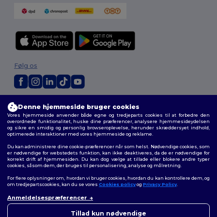
Følg os
2026. Alle rettigheder forbeholdes
Denne hjemmeside bruger cookies
Vilkår og Betingelser
|
Tilpasset politik
|
Fortrolighedspolitik
|
Politik for
Vores hjemmeside anvender både egne og tredjeparts cookies til at forbedre den
cookies
|
Sitemap
overordnede funktionalitet, huske dine præferencer, analysere hjemmesideydelsen
og sikre en smidig og personlig browseroplevelse, herunder skræddersyet indhold,
optimerede interaktioner med vores hjemmeside og reklame.
Du kan administrere dine cookie-præferencer når som helst. Nødvendige cookies, som
er nødvendige for webstedets funktion, kan ikke deaktiveres, da de er nødvendige for
korrekt drift af hjemmesiden. Du kan dog vælge at tillade eller blokere andre typer
cookies, såsom dem, der bruges til personalisering, analyse og målretning.
For flere oplysninger om, hvordan vi bruger cookies, hvordan du kan kontrollere dem, og
om tredjepartscookies, kan du se vores
Cookies policy
og
Privacy Policy
.
Anmeldelsespræferencer
👋
Hej
Hvis du har spørgsmål eller
Tillad kun nødvendige
bekymringer, kan du kontakte