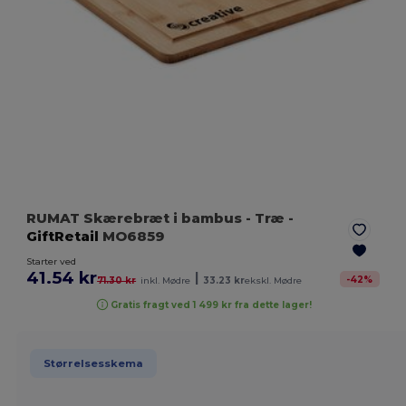
RUMAT Skærebræt i bambus
- Træ
-
GiftRetail
MO6859
Starter ved
41.54 kr
|
-
42
%
71.30 kr
inkl. Mødre
33.23 kr
ekskl. Mødre
Gratis fragt ved 1 499 kr fra dette lager!
Størrelsesskema