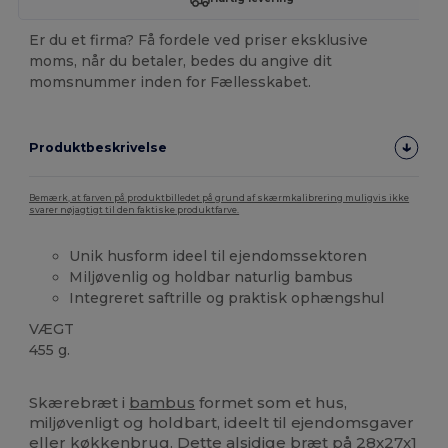
Er du et firma? Få fordele ved priser eksklusive
moms, når du betaler, bedes du angive dit
momsnummer inden for Fællesskabet.
Produktbeskrivelse
Bemærk, at farven på produktbilledet på grund af skærmkalibrering muligvis ikke
svarer nøjagtigt til den faktiske produktfarve.
Unik husform ideel til ejendomssektoren
Miljøvenlig og holdbar naturlig bambus
Integreret saftrille og praktisk ophængshul
VÆGT
455 g.
Brugerdefineret
Høj lagerbeholdning
Skærebræt i
bambus
formet som et hus,
miljøvenligt og holdbart, ideelt til ejendomsgaver
eller køkkenbrug. Dette alsidige bræt på 28x27x1