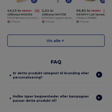
40,23 kr
2,62 kr
96,83 kr
68,60 kr
179,18 kr
-41%
-46%
GiftRetail MO6356
GiftRetail MO7318
DROPPY LUX Vanddrevet LCD-ur i bambus
HIPHIP Bamboo slim lommelærke 170ml
SUMATRA kuglepen bambus
GiftRetail MO6865
+1 Farver
+1 Farver
+1 Farver
Vis alle
FAQ
Er dette produkt velegnet til branding eller
personalisering?
Hvilke typer begivenheder eller kampagner
passer dette produkt til?