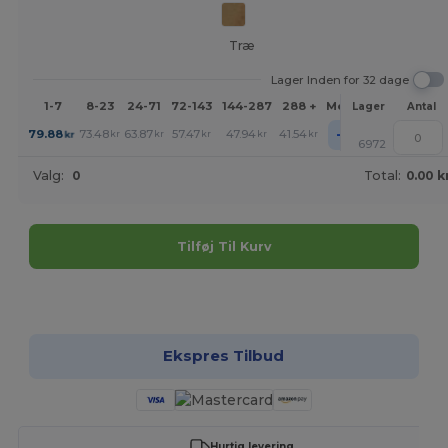
Træ
Lager Inden for 32 dage
1-7
8-23
24-71
72-143
144-287
288 +
Mere
Lager
Antal
+
79.88
73.48
63.87
57.47
47.94
41.54
kr
kr
kr
kr
kr
kr
6972
Valg:
0
Total:
0.00 k
Tilføj Til Kurv
Tilpas det!
Ekspres Tilbud
Hurtig levering