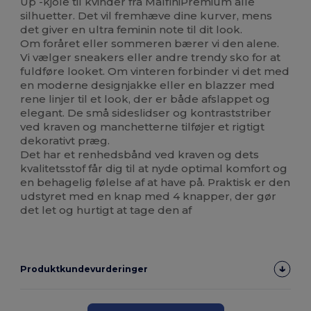
Up -kjole til kvinder fra MalfiniPremium alle
silhuetter. Det vil fremhæve dine kurver, mens
det giver en ultra feminin note til dit look.
Om foråret eller sommeren bærer vi den alene.
Vi vælger sneakers eller andre trendy sko for at
fuldføre looket. Om vinteren forbinder vi det med
en moderne designjakke eller en blazzer med
rene linjer til et look, der er både afslappet og
elegant. De små sideslidser og kontraststriber
ved kraven og manchetterne tilføjer et rigtigt
dekorativt præg.
Det har et renhedsbånd ved kraven og dets
kvalitetsstof får dig til at nyde optimal komfort og
en behagelig følelse af at have på. Praktisk er den
udstyret med en knap med 4 knapper, der gør
det let og hurtigt at tage den af
Produktkundevurderinger