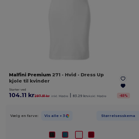
Malfini Premium
271
- Hvid
- Dress Up
kjole til kvinder
Starter ved
104.11 kr
|
-
65
%
297.91 kr
inkl. Mødre
83.29 kr
ekskl. Mødre
Vælg en farve:
Vis alle
+ 3
Størrelsesskema