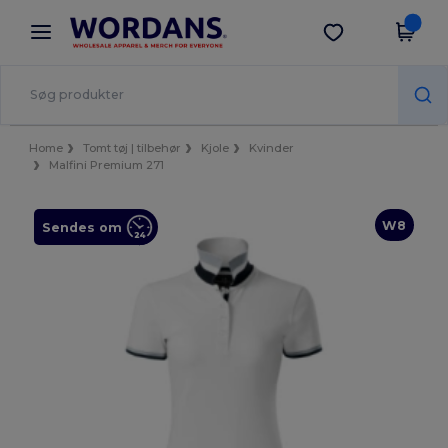
×
Wordans-app
Hent app
Bedre priser i appen!
Home
Tomt tøj | tilbehør
Kjole
Kvinder
Malfini Premium 271
W8
Sendes om