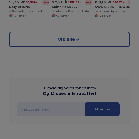
51,36 kr
77,26 kr
150,16 kr
99,30 kr
132,99 kr
256,37 kr
-48%
-42%
-41%
Roly BN6716
Skinnifit SK257
AWDIS JUST HOODS JH015
AQUA badebukser med 2 sidelommer
Komfortabel Sommer T-shirt Kjole i Bomuld
Sweatshirt kjole til kvinder
+8 Farver
+2 Farver
+2 Farver
Vis alle
Tilmeld dig vores nyhedsbrev
Og få specielle rabatter!
Abonner