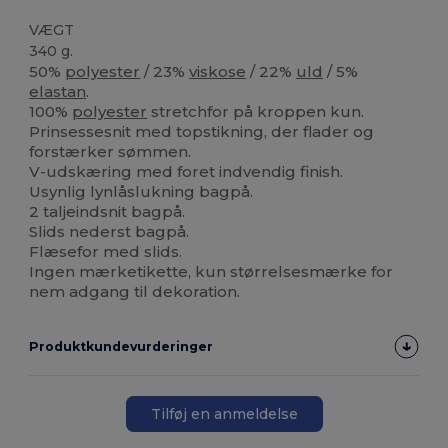
VÆGT
340 g.
50%
polyester
/ 23%
viskose
/ 22%
uld
/ 5%
elastan
.
100%
polyester
stretchfor på kroppen kun.
Prinsessesnit med topstikning, der flader og
forstærker sømmen.
V-udskæring med foret indvendig finish.
Usynlig lynlåslukning bagpå.
2 taljeindsnit bagpå.
Slids nederst bagpå.
Flæsefor med slids.
Ingen mærketikette, kun størrelsesmærke for
nem adgang til dekoration.
Produktkundevurderinger
Tilføj en anmeldelse