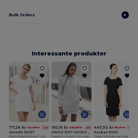
Bulk Orders
Interessante produkter
M
77,26 kr
150,16 kr
447,92 kr
132,99 kr
256,37 kr
812,11 kr
-42%
-41%
-45%
Skinnifit SK257
AWDIS JUST HOODS JH015
Kariban K500
Komfortabel Sommer T-shirt Kjole i Bomuld
Sweatshirt kjole til kvinder
Elegant Kortærmet Kjole til Middag