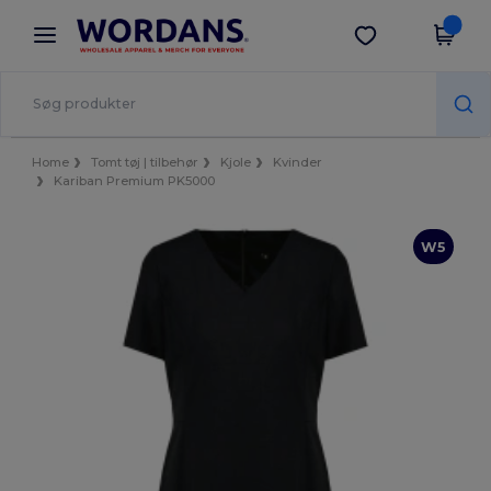
×
Wordans-app
Hent app
Bedre priser i appen!
Home
Tomt tøj | tilbehør
Kjole
Kvinder
Kariban Premium PK5000
W5