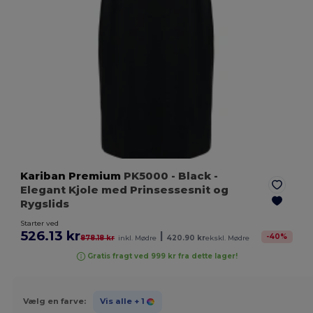
Kariban Premium
PK5000
- Black
-
Elegant Kjole med Prinsessesnit og
Rygslids
Starter ved
526.13 kr
|
-
40
%
878.18 kr
inkl. Mødre
420.90 kr
ekskl. Mødre
Gratis fragt ved 999 kr fra dette lager!
Vælg en farve:
Vis alle
+ 1