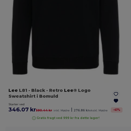
Lee
L81
- Black
- Retro
Lee
® Logo
Sweatshirt i Bomuld
Starter ved
346.07 kr
|
-
41
%
590.44 kr
inkl. Mødre
276.86 kr
ekskl. Mødre
Gratis fragt ved 999 kr fra dette lager!