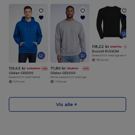
118,22 kr
210,17 kr
-44%
Russell RU262M
Sweatshirt med lige ærmer
+18 Farver
110,43 kr
71,80 kr
200,06 kr
136,55 kr
-45%
-47%
Gildan GI12500
Gildan GI12000
Sweatshirt med hætte
Herre sweatshirt med lige ærmer
+5 Farver
+4 Farver
Vis alle