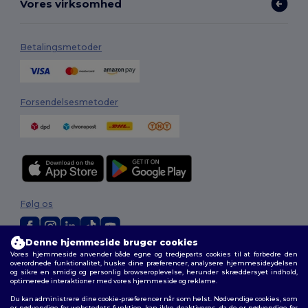
Vores virksomhed
Betalingsmetoder
Forsendelsesmetoder
Følg os
Denne hjemmeside bruger cookies
Vores hjemmeside anvender både egne og tredjeparts cookies til at forbedre den
2026. Alle rettigheder forbeholdes
overordnede funktionalitet, huske dine præferencer, analysere hjemmesideydelsen
Vilkår og Betingelser
|
Tilpasset politik
|
Fortrolighedspolitik
|
Politik for
og sikre en smidig og personlig browseroplevelse, herunder skræddersyet indhold,
cookies
|
Sitemap
optimerede interaktioner med vores hjemmeside og reklame.
Du kan administrere dine cookie-præferencer når som helst. Nødvendige cookies, som
er nødvendige for webstedets funktion, kan ikke deaktiveres, da de er nødvendige for