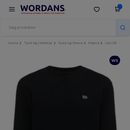
×
Wordans-app
Hent app
Bedre priser i appen!
Home
Tomt tøj | tilbehør
Sved og fleece
Mænd
Lee L81
W5