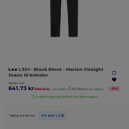
Lee
L301
- Black Rinse
- Marion Straight
Jeans til kvinder
Starter ved
641.73 kr
|
-
39
%
1059.39 kr
inkl. Mødre
513.38 kr
ekskl. Mødre
Gratis fragt ved 999 kr fra dette lager!
Vælg en farve:
Vis alle
+ 2