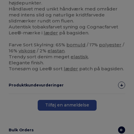
højdepunkter.
Håndlavet med unikt håndværk med områder
med intens slid og naturlige kridtfarvede
slidmærker rundt om fluen.
Autentisk tobaksfarvet syning og Cognacfarvet
Lee®-mærke i
læder
på bagsiden.
Farve Sort Skylning: 65%
bomuld
/ 17%
polyester
/
16%
viskose
/ 2%
elastan
.
Trendy sort denim meget
elastisk
.
Elegante finish.
Tonesøm og Lee® sort
læder
patch på bagsiden.
Produktkundevurderinger
Tilføj en anmeldelse
Bulk Orders