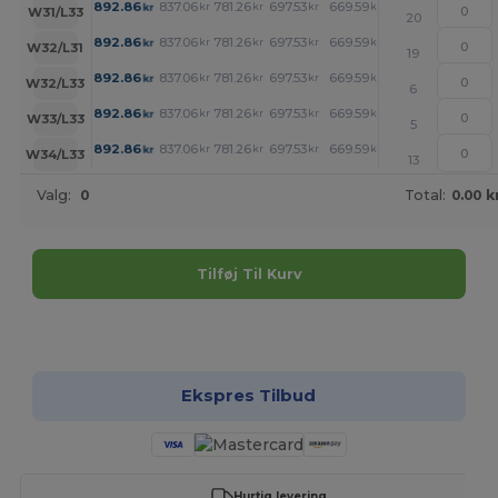
+
892.86
837.06
781.26
697.53
669.59
641.73
kr
kr
kr
kr
kr
kr
W31/L33
20
+
892.86
837.06
781.26
697.53
669.59
641.73
kr
kr
kr
kr
kr
kr
W32/L31
19
+
892.86
837.06
781.26
697.53
669.59
641.73
kr
kr
kr
kr
kr
kr
W32/L33
6
+
892.86
837.06
781.26
697.53
669.59
641.73
kr
kr
kr
kr
kr
kr
W33/L33
5
+
892.86
837.06
781.26
697.53
669.59
641.73
kr
kr
kr
kr
kr
kr
W34/L33
13
Valg:
0
Total:
0.00 k
Tilføj Til Kurv
Tilpas det!
Ekspres Tilbud
Hurtig levering