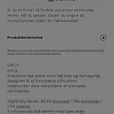
Er du et firma? Få fordele ved priser eksklusive
moms, når du betaler, bedes du angive dit
momsnummer inden for Fællesskabet.
Produktbeskrivelse
Bemærk, at farven på produktbilledet på grund af skærmkalibrering muligvis ikke
svarer nøjagtigt til den faktiske produktfarve.
VÆGT
545 g.
Klassiske lige jeans med høj talje og behagelig,
designet til at fremhæve silhuetten.
Indeholder ikke-tekstildele af animalsk
oprindelse.
Night Sky farver: 85,5%
bomuld
/ 13%
polyester
/
1,5%
elastan
.
Forfriskende blå denim med lyse røde