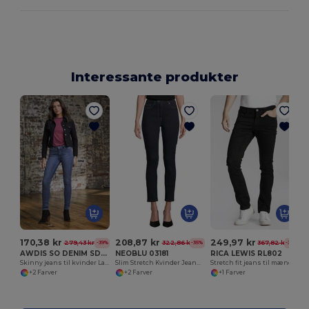
Interessante produkter
S
170,38 kr
208,87 kr
249,97 kr
279,43 kr
322,86 kr
367,82 kr
-39%
-35%
-32%
AWDIS SO DENIM SD014
NEOBLU 03181
RICA LEWIS RL802
Skinny jeans til kvinder Lara
Slim Stretch Kvinder Jeans Gaspard Kvinder
Stretch fit jeans til mænd
+2 Farver
+2 Farver
+1 Farver