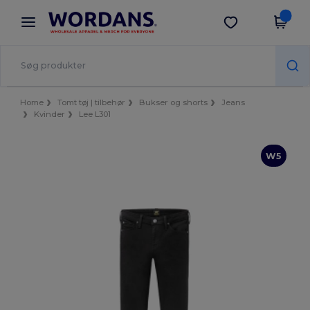
×
Wordans-app
Hent app
Bedre priser i appen!
Home
Tomt tøj | tilbehør
Bukser og shorts
Jeans
Kvinder
Lee L301
W5