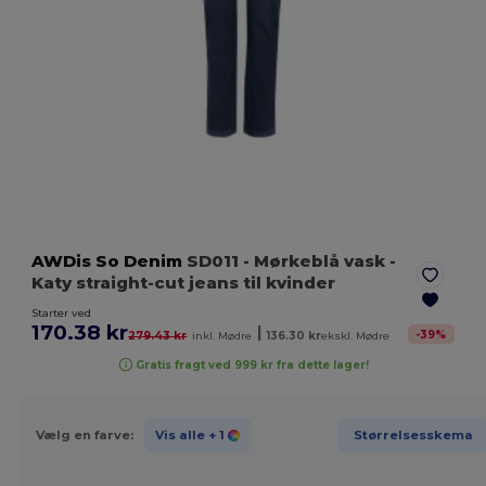
AWDis So Denim
SD011
- Mørkeblå vask
-
Katy straight-cut jeans til kvinder
Starter ved
170.38 kr
|
-
39
%
279.43 kr
inkl. Mødre
136.30 kr
ekskl. Mødre
Gratis fragt ved 999 kr fra dette lager!
Vælg en farve:
Vis alle
+ 1
Størrelsesskema