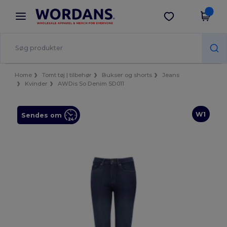
×
Wordans-app
Hent app
Bedre priser i appen!
Home
Tomt tøj | tilbehør
Bukser og shorts
Jeans
Kvinder
AWDis So Denim SD011
W1
Sendes om