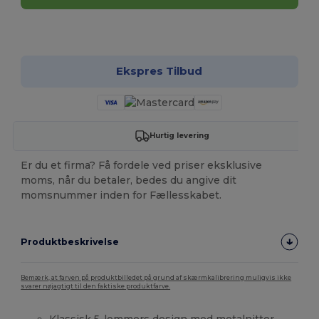
Tilpas det!
Ekspres Tilbud
Hurtig levering
Er du et firma? Få fordele ved priser eksklusive
moms, når du betaler, bedes du angive dit
momsnummer inden for Fællesskabet.
Produktbeskrivelse
Bemærk, at farven på produktbilledet på grund af skærmkalibrering muligvis ikke
svarer nøjagtigt til den faktiske produktfarve.
Klassisk 5-lommers design med metalnitter