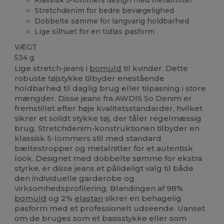
Stretchdenim for bedre bevægelighed
Dobbelte sømme for langvarig holdbarhed
Lige silhuet for en tidløs pasform
VÆGT
534 g.
Lige stretch-jeans i
bomuld
til kvinder. Dette
robuste tøjstykke tilbyder enestående
holdbarhed til daglig brug eller tilpasning i store
mængder. Disse jeans fra AWDIS So Denim er
fremstillet efter høje kvalitetsstandarder, hvilket
sikrer et solidt stykke tøj, der tåler regelmæssig
brug. Stretchdenim-konstruktionen tilbyder en
klassisk 5-lommers stil med standard
bæltestropper og metalnitter for et autentisk
look. Designet med dobbelte sømme for ekstra
styrke, er disse jeans et pålideligt valg til både
den individuelle garderobe og
virksomhedsprofilering. Blandingen af 98%
bomuld
og 2%
elastan
sikrer en behagelig
pasform med et professionelt udseende. Uanset
om de bruges som et basisstykke eller som