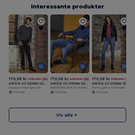
Interessante produkter
170,38 kr
170,38 kr
170,38 kr
279,43 kr
279,43 kr
279,43 kr
-39%
-39%
-39%
AWDIS SO DENIM SD001
AWDIS SO DENIM SD004
AWDIS SO DENIM SD014
Leo jeans med lige snit
AWDIS Max Slim Fit Komfort Jeans
Skinny jeans til kvinder Lara
+2 Farver
+2 Farver
+2 Farver
Vis alle