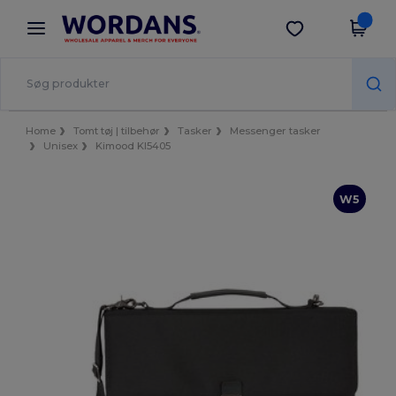
×
Wordans-app
Hent app
Bedre priser i appen!
Home
Tomt tøj | tilbehør
Tasker
Messenger tasker
Unisex
Kimood KI5405
W5