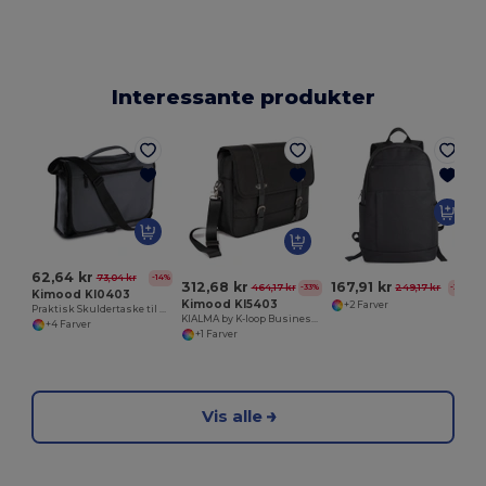
Interessante produkter
62,64 kr
73,04 kr
-14%
312,68 kr
167,91 kr
464,17 kr
249,17 kr
-33%
-33%
Kimood KI0403
Kimood KI5403
+2 Farver
Praktisk Skuldertaske til Dokumenter og Tilbehør
KIALMA by K-loop Business lap-top/document messenger bag
+4 Farver
+1 Farver
Vis alle