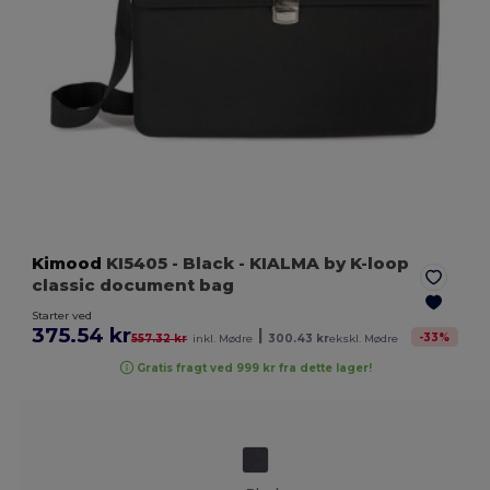
Kimood
KI5405
- Black
- KIALMA by K-loop
classic document bag
Starter ved
375.54 kr
|
-
33
%
557.32 kr
inkl. Mødre
300.43 kr
ekskl. Mødre
Gratis fragt ved 999 kr fra dette lager!