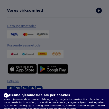
Vores virksomhed
Betalingsmetoder
Forsendelsesmetoder
Følg os
Denne hjemmeside bruger cookies
Vores hjemmeside anvender både egne og tredjeparts cookies til at forbedre den
2026. Alle rettigheder forbeholdes
overordnede funktionalitet, huske dine præferencer, analysere hjemmesideydelsen
Vilkår og Betingelser
|
Tilpasset politik
|
Fortrolighedspolitik
|
Politik for
og sikre en smidig og personlig browseroplevelse, herunder skræddersyet indhold,
cookies
|
Sitemap
optimerede interaktioner med vores hjemmeside og reklame.