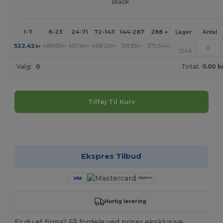
Black
1-7
8-23
24-71
72-143
144-287
288 +
Mere
Lager
Antal
+
522.42
489.83
457.16
408.20
391.83
375.54
kr
kr
kr
kr
kr
kr
1246
Valg:
0
Total:
0.00 k
Tilføj Til Kurv
Tilpas det!
Ekspres Tilbud
Hurtig levering
Er du et firma? Få fordele ved priser eksklusive