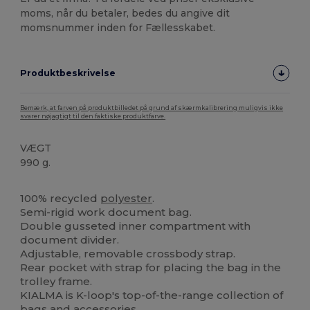
moms, når du betaler, bedes du angive dit
momsnummer inden for Fællesskabet.
Produktbeskrivelse
Bemærk, at farven på produktbilledet på grund af skærmkalibrering muligvis ikke
svarer nøjagtigt til den faktiske produktfarve.
VÆGT
990 g.
Høj lagerbeholdning
100% recycled
polyester
.
Semi-rigid work document bag.
Double gusseted inner compartment with
document divider.
Adjustable, removable crossbody strap.
Rear pocket with strap for placing the bag in the
trolley frame.
KIALMA is K-loop's top-of-the-range collection of
bags
and
accessories.