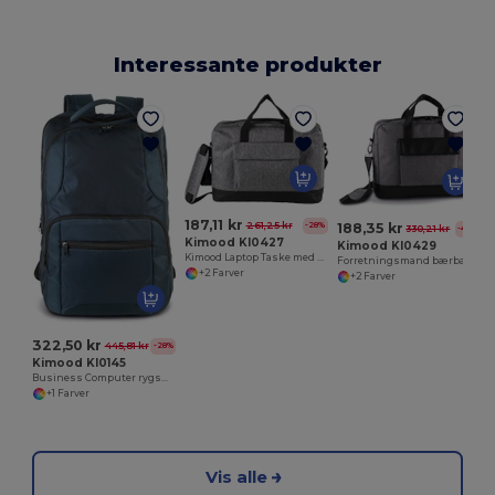
Interessante produkter
V
187,11 kr
261,25 kr
188,35 kr
-28%
330,21 kr
-43%
Kimood KI0427
Kimood KI0429
Kimood Laptop Taske med Justerbar Rem og Lommer
Forretningsmand bærbar taske
+2 Farver
+2 Farver
322,50 kr
445,81 kr
-28%
Kimood KI0145
Business Computer rygsæk
+1 Farver
Vis alle