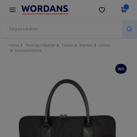
×
Wordans-app
Hent app
Bedre priser i appen!
Home
Tomt tøj | tilbehør
Tasker
Bærbar
Unisex
Kimood KI5404
W5