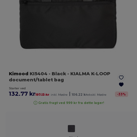
Kimood
KI5404
- Black
- KIALMA K-LOOP
document/tablet bag
Starter ved
132.77 kr
|
-
33
%
197.13 kr
inkl. Mødre
106.22 kr
ekskl. Mødre
Gratis fragt ved 999 kr fra dette lager!