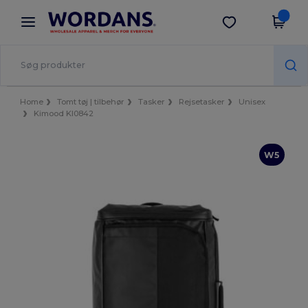
×
Wordans-app
Hent app
Bedre priser i appen!
Home
Tomt tøj | tilbehør
Tasker
Rejsetasker
Unisex
Kimood KI0842
W5