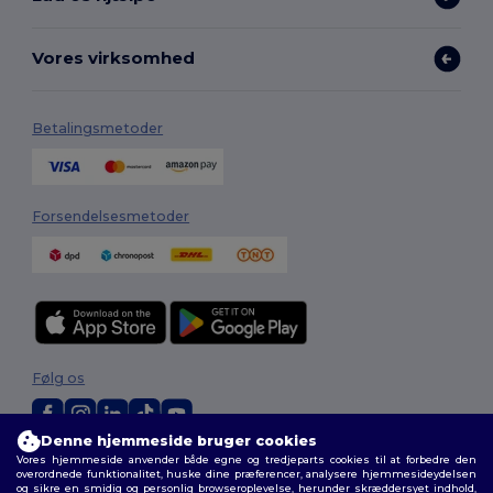
Vores virksomhed
Betalingsmetoder
Forsendelsesmetoder
Følg os
Denne hjemmeside bruger cookies
Vores hjemmeside anvender både egne og tredjeparts cookies til at forbedre den
2026. Alle rettigheder forbeholdes
overordnede funktionalitet, huske dine præferencer, analysere hjemmesideydelsen
Vilkår og Betingelser
|
Tilpasset politik
|
Fortrolighedspolitik
|
Politik for
og sikre en smidig og personlig browseroplevelse, herunder skræddersyet indhold,