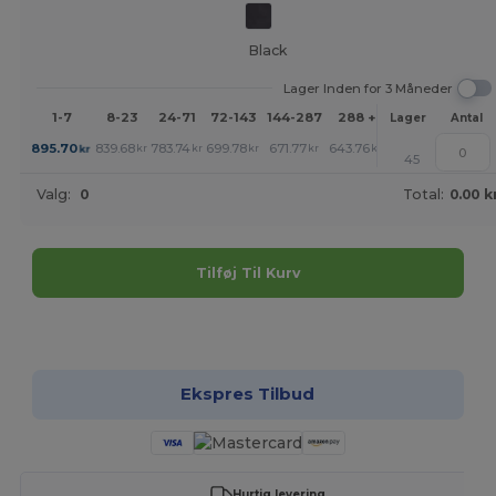
Black
Lager Inden for 3 Måneder
1-7
8-23
24-71
72-143
144-287
288 +
Mere
Lager
Antal
+
895.70
839.68
783.74
699.78
671.77
643.76
kr
kr
kr
kr
kr
kr
45
Valg:
0
Total:
0.00 k
Tilføj Til Kurv
Tilpas det!
Ekspres Tilbud
Hurtig levering