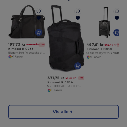
197,73 kr
497,61 kr
268,45 kr
-26%
865,44 kr
-43%
Kimood KI0233
Kimood KI0838
Elegant Sort Rejsetaske til Kvinder
Cabin trolley with 4 multidirectional wheels
+1 Farver
+1 Farver
371,75 kr
411,30 kr
-10%
Kimood KI0834
SIZE HOLDALL TROLLEY SUITCASE
+1 Farver
Vis alle