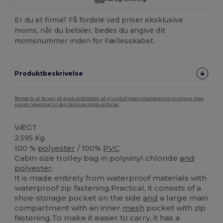
Er du et firma? Få fordele ved priser eksklusive
moms, når du betaler, bedes du angive dit
momsnummer inden for Fællesskabet.
Produktbeskrivelse
Bemærk, at farven på produktbilledet på grund af skærmkalibrering muligvis ikke
svarer nøjagtigt til den faktiske produktfarve.
VÆGT
2.595 Kg.
100 %
polyester
/ 100%
PVC
.
Cabin-size trolley bag in polyvinyl chloride
and
polyester
.
It is made entirely from waterproof materials with
waterproof zip fastening.Practical, it consists of a
shoe-storage pocket on the side
and
a large main
compartment with an inner
mesh
pocket with zip
fastening.To make it easier to carry, it has a