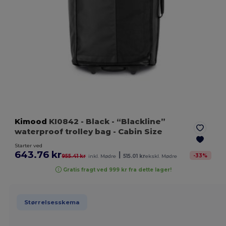
Kimood
KI0842
- Black
- “Blackline”
waterproof trolley bag - Cabin Size
Starter ved
643.76 kr
|
-
33
%
955.41 kr
inkl. Mødre
515.01 kr
ekskl. Mødre
Gratis fragt ved 999 kr fra dette lager!
Størrelsesskema