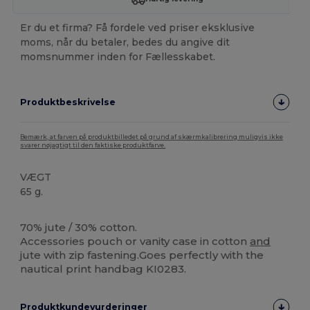
Er du et firma? Få fordele ved priser eksklusive
moms, når du betaler, bedes du angive dit
momsnummer inden for Fællesskabet.
Produktbeskrivelse
Bemærk, at farven på produktbilledet på grund af skærmkalibrering muligvis ikke
svarer nøjagtigt til den faktiske produktfarve.
VÆGT
65 g.
Høj lagerbeholdning
70% jute / 30% cotton.
Accessories pouch or vanity case in cotton
and
jute with zip fastening.Goes perfectly with the
nautical print handbag KI0283.
Produktkundevurderinger