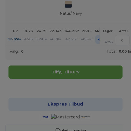
Natur/ Navy
1-7
8-23
24-71
72-143
144-287
288 +
Mere
Lager
Antal
+
58.85
54.78
50.78
46.71
42.63
40.59
kr
kr
kr
kr
kr
kr
4253
Valg:
0
Total:
0.00 k
Tilføj Til Kurv
Tilpas det!
Ekspres Tilbud
Hurtig levering