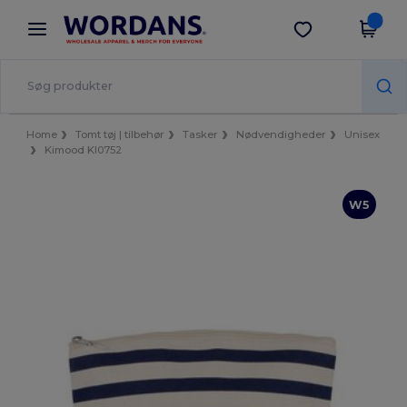
×
Wordans-app
Hent app
Bedre priser i appen!
Home
Tomt tøj | tilbehør
Tasker
Nødvendigheder
Unisex
Kimood KI0752
W5