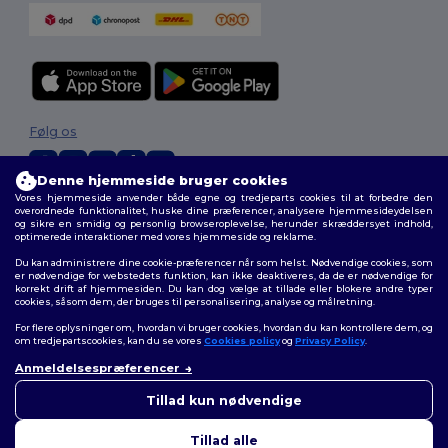
Følg os
Denne hjemmeside bruger cookies
Vores hjemmeside anvender både egne og tredjeparts cookies til at forbedre den
2026. Alle rettigheder forbeholdes
overordnede funktionalitet, huske dine præferencer, analysere hjemmesideydelsen
og sikre en smidig og personlig browseroplevelse, herunder skræddersyet indhold,
Vilkår og Betingelser
|
Tilpasset politik
|
Fortrolighedspolitik
|
Politik for
optimerede interaktioner med vores hjemmeside og reklame.
cookies
|
Sitemap
Du kan administrere dine cookie-præferencer når som helst. Nødvendige cookies, som
er nødvendige for webstedets funktion, kan ikke deaktiveres, da de er nødvendige for
korrekt drift af hjemmesiden. Du kan dog vælge at tillade eller blokere andre typer
cookies, såsom dem, der bruges til personalisering, analyse og målretning.
For flere oplysninger om, hvordan vi bruger cookies, hvordan du kan kontrollere dem, og
om tredjepartscookies, kan du se vores
Cookies policy
og
Privacy Policy
.
Anmeldelsespræferencer
Tillad kun nødvendige
Tillad alle