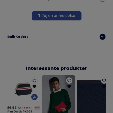
Tilføj en anmeldelse
Bulk Orders
Interessante produkter
C
56,82 kr
118,66 kr
-52%
Pen Duick PK025