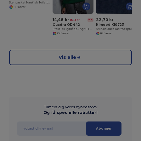
Stenvasket Nautisk Toilettaske i Bomuld
+1 Farver
14,48 kr
22,70 kr
15,13 kr
-4%
Quadra QD442
Kimood KI0723
Praktisk Lynlåspung til Hverdagsbrug
Stilfuld Juco Lærredspung med Kontrast Lynlås
+5 Farver
+6 Farver
Vis alle
Tilmeld dig vores nyhedsbrev
Og få specielle rabatter!
Abonner