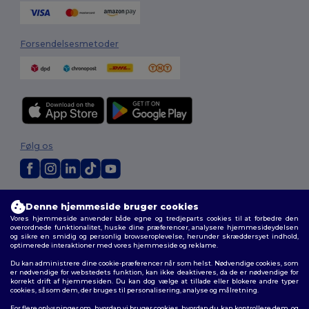
Forsendelsesmetoder
Følg os
2026. Alle rettigheder forbeholdes
Denne hjemmeside bruger cookies
Vilkår og Betingelser
|
Tilpasset politik
|
Fortrolighedspolitik
|
Politik for
Vores hjemmeside anvender både egne og tredjeparts cookies til at forbedre den
cookies
|
Sitemap
overordnede funktionalitet, huske dine præferencer, analysere hjemmesideydelsen
og sikre en smidig og personlig browseroplevelse, herunder skræddersyet indhold,
optimerede interaktioner med vores hjemmeside og reklame.
Du kan administrere dine cookie-præferencer når som helst. Nødvendige cookies, som
er nødvendige for webstedets funktion, kan ikke deaktiveres, da de er nødvendige for
korrekt drift af hjemmesiden. Du kan dog vælge at tillade eller blokere andre typer
cookies, såsom dem, der bruges til personalisering, analyse og målretning.
For flere oplysninger om, hvordan vi bruger cookies, hvordan du kan kontrollere dem, og