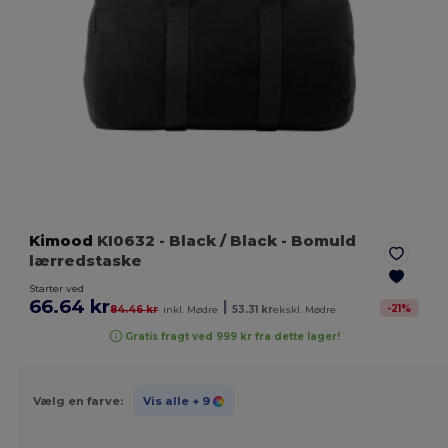
Kimood
KI0632
- Black / Black
- Bomuld
lærredstaske
Starter ved
66.64 kr
|
-
21
%
84.46 kr
inkl. Mødre
53.31 kr
ekskl. Mødre
Gratis fragt ved 999 kr fra dette lager!
Vælg en farve:
Vis alle
+ 9