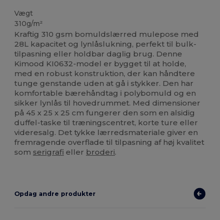
Vægt
310g/m²
Kraftig 310 gsm bomuldslærred mulepose med
28L kapacitet og lynlåslukning, perfekt til bulk-
tilpasning eller holdbar daglig brug. Denne
Kimood KI0632-model er bygget til at holde,
med en robust konstruktion, der kan håndtere
tunge genstande uden at gå i stykker. Den har
komfortable bærehåndtag i polybomuld og en
sikker lynlås til hovedrummet. Med dimensioner
på 45 x 25 x 25 cm fungerer den som en alsidig
duffel-taske til træningscentret, korte ture eller
videresalg. Det tykke lærredsmateriale giver en
fremragende overflade til tilpasning af høj kvalitet
som
serigrafi
eller
broderi
.
Opdag andre produkter