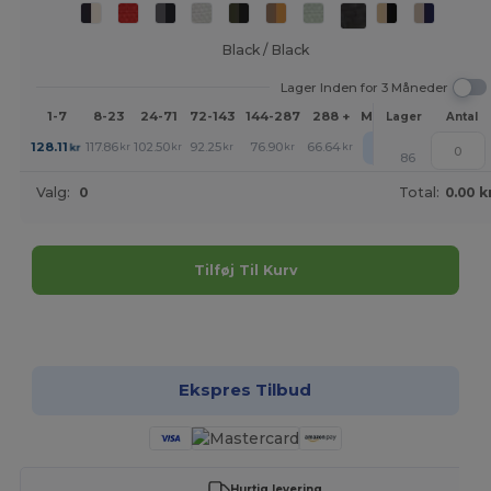
Black / Black
Lager Inden for 3 Måneder
1-7
8-23
24-71
72-143
144-287
288 +
Mere
Lager
Antal
+
128.11
117.86
102.50
92.25
76.90
66.64
kr
kr
kr
kr
kr
kr
86
Valg:
0
Total:
0.00 k
Tilføj Til Kurv
Tilpas det!
Ekspres Tilbud
Hurtig levering