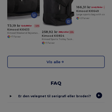
166,31 kr
240,76 kr
-31%
Kimood KI0649
Large sports bag with side compartment
+2 Farver
73,19 kr
120,98 kr
-40%
Kimood KI0633
258,92 kr
385,43 kr
-33%
Kimood Weekend Rejsetaske med Justerbar Rem
Kimood KI0824
+7 Farver
Kimood Sports Trolley Taske til Organisering
+1 Farver
Vis alle
FAQ
Er den velegnet til serigrafi eller broderi?