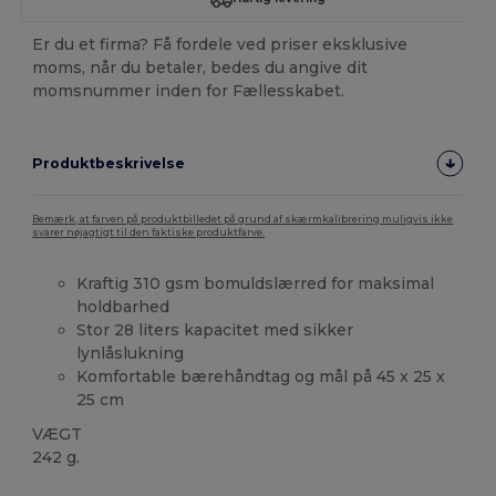
Er du et firma? Få fordele ved priser eksklusive
moms, når du betaler, bedes du angive dit
momsnummer inden for Fællesskabet.
Produktbeskrivelse
Bemærk, at farven på produktbilledet på grund af skærmkalibrering muligvis ikke
svarer nøjagtigt til den faktiske produktfarve.
Kraftig 310 gsm bomuldslærred for maksimal
holdbarhed
Stor 28 liters kapacitet med sikker
lynlåslukning
Komfortable bærehåndtag og mål på 45 x 25 x
25 cm
VÆGT
242 g.
Høj lagerbeholdning