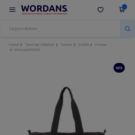
×
Wordans-app
Hent app
Bedre priser i appen!
Home
Tomt tøj | tilbehør
Tasker
Duffel
Unisex
Kimood KI0632
W5