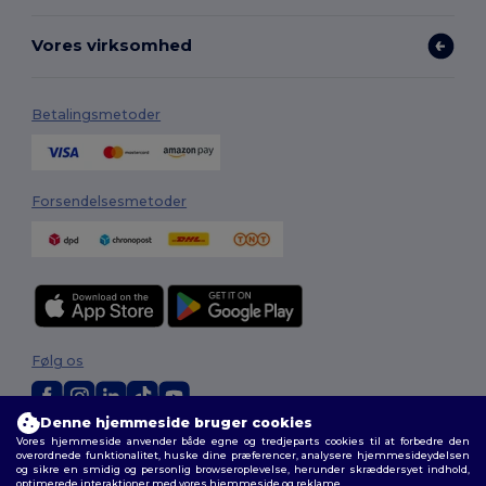
Vores virksomhed
Betalingsmetoder
Forsendelsesmetoder
Følg os
Denne hjemmeside bruger cookies
Vores hjemmeside anvender både egne og tredjeparts cookies til at forbedre den
2026. Alle rettigheder forbeholdes
overordnede funktionalitet, huske dine præferencer, analysere hjemmesideydelsen
Vilkår og Betingelser
|
Tilpasset politik
|
Fortrolighedspolitik
|
Politik for
og sikre en smidig og personlig browseroplevelse, herunder skræddersyet indhold,
cookies
|
Sitemap
optimerede interaktioner med vores hjemmeside og reklame.