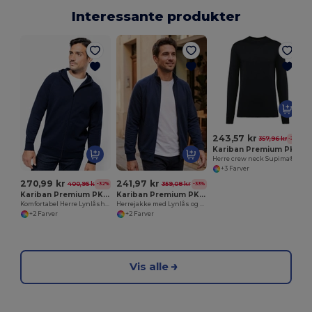
Interessante produkter
243,57 kr
357,96 kr
-32%
Kariban Premium PK900
Herre crew neck Supima® jumper
+3 Farver
270,99 kr
241,97 kr
400,95 kr
359,08 kr
-32%
-33%
Kariban Premium PK400
Kariban Premium PK404
Komfortabel Herre Lynlåshættetrøje i Blødt Interlockstof
Herrejakke med Lynlås og Komfortabelt Design
+2 Farver
+2 Farver
Vis alle