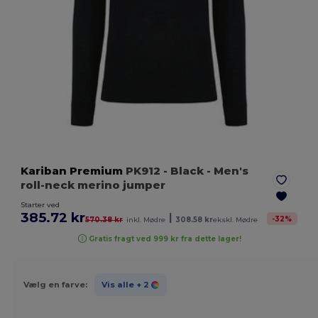
Kariban Premium
PK912
- Black
- Men's
roll-neck merino jumper
Starter ved
385.72 kr
|
-
32
%
570.38 kr
inkl. Mødre
308.58 kr
ekskl. Mødre
Gratis fragt ved 999 kr fra dette lager!
Vælg en farve:
Vis alle
+ 2