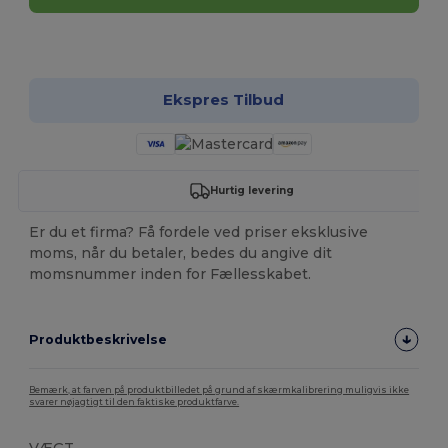
Tilpas det!
Ekspres Tilbud
Hurtig levering
Er du et firma? Få fordele ved priser eksklusive
moms, når du betaler, bedes du angive dit
momsnummer inden for Fællesskabet.
Produktbeskrivelse
Bemærk, at farven på produktbilledet på grund af skærmkalibrering muligvis ikke
svarer nøjagtigt til den faktiske produktfarve.
VÆGT