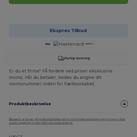
Tilpas det!
Ekspres Tilbud
Hurtig levering
Er du et firma? Få fordele ved priser eksklusive
moms, når du betaler, bedes du angive dit
momsnummer inden for Fællesskabet.
Produktbeskrivelse
Bemærk, at farven på produktbilledet på grund af skærmkalibrering muligvis ikke
svarer nøjagtigt til den faktiske produktfarve.
VÆGT