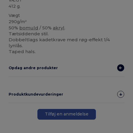
412 g.
Vægt
290g/m²
50%
bomuld
/ 50%
akryl
.
Tætsiddende stil.
Dobbeltlags kadetkrave med røg-effekt 1/4
lynlås.
Taped hals.
Opdag andre produkter
Produktkundevurderinger
Tilføj en anmeldelse