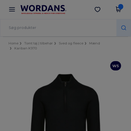
×
Wordans-app
Hent app
Bedre priser i appen!
Home
Tomt tøj | tilbehør
Sved og fleece
Mænd
Kariban K970
W5