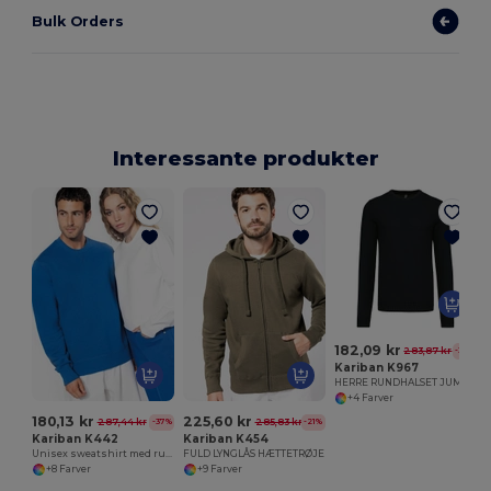
Bulk Orders
Interessante produkter
182,09 kr
283,87 kr
-36%
Kariban K967
HERRE RUNDHALSET JUMPER
+4 Farver
180,13 kr
225,60 kr
287,44 kr
285,83 kr
-37%
-21%
Kariban K442
Kariban K454
Unisex sweatshirt med rund hals
FULD LYNGLÅS HÆTTETRØJE
+8 Farver
+9 Farver