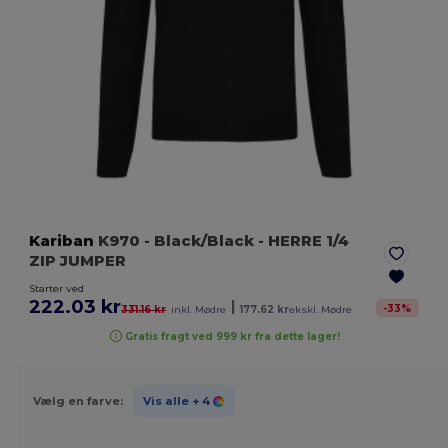
Kariban
K970
- Black/Black
- HERRE 1/4
ZIP JUMPER
Starter ved
222.03 kr
|
-
33
%
331.16 kr
inkl. Mødre
177.62 kr
ekskl. Mødre
Gratis fragt ved 999 kr fra dette lager!
Vælg en farve:
Vis alle
+ 4