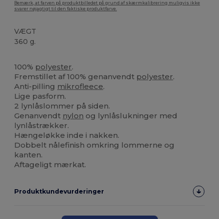
Bemærk, at farven på produktbilledet på grund af skærmkalibrering muligvis ikke
svarer nøjagtigt til den faktiske produktfarve.
VÆGT
360 g.
Tåre væk
100%
polyester
.
Fremstillet af 100% genanvendt
polyester
.
Anti-pilling
mikrofleece
.
Lige pasform.
2 lynlåslommer på siden.
Genanvendt
nylon
og lynlåslukninger med
lynlåstrækker.
Hængeløkke inde i nakken.
Dobbelt nålefinish omkring lommerne og
kanten.
Aftageligt mærkat.
Produktkundevurderinger