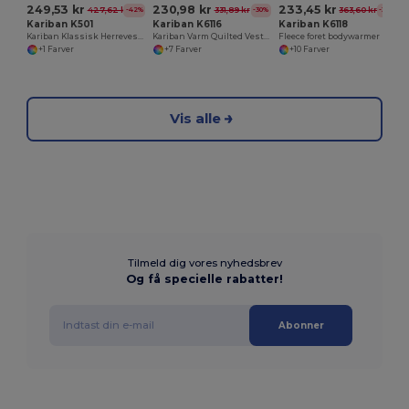
249,53 kr
230,98 kr
233,45 kr
427,62 kr
331,89 kr
363,60 kr
-42%
-30%
-36%
Kariban K501
Kariban K6116
Kariban K6118
Kariban Klassisk Herrevest i Sort
Kariban Varm Quilted Vest til Kolde Måneder
Fleece foret bodywarmer
+1 Farver
+7 Farver
+10 Farver
Vis alle
Tilmeld dig vores nyhedsbrev
Og få specielle rabatter!
Abonner