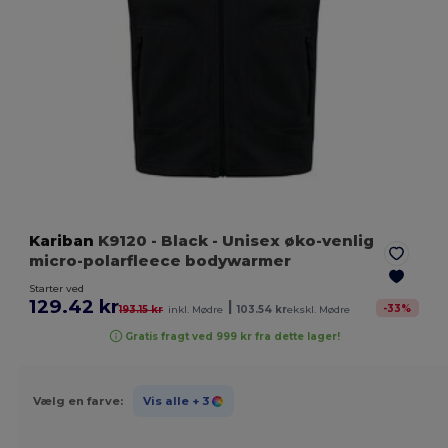
Kariban
K9120
- Black
- Unisex øko-venlig
micro-polarfleece bodywarmer
Starter ved
129.42 kr
|
-
33
%
193.15 kr
inkl. Mødre
103.54 kr
ekskl. Mødre
Gratis fragt ved 999 kr fra dette lager!
Vælg en farve:
Vis alle
+ 3