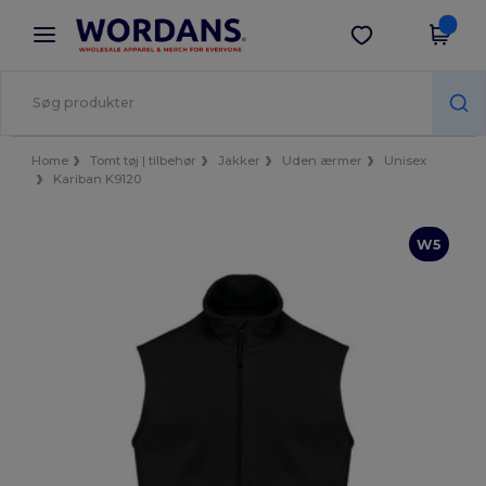
×
Wordans-app
Hent app
Bedre priser i appen!
Home
Tomt tøj | tilbehør
Jakker
Uden ærmer
Unisex
Kariban K9120
W5