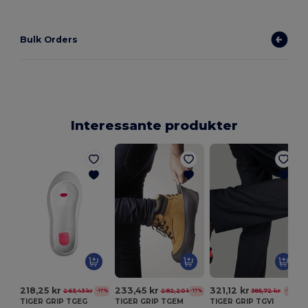
Bulk Orders
Interessante produkter
V
218,25 kr
233,45 kr
321,12 kr
263,43 kr
282,20 kr
385,72 kr
-17%
-17%
-17%
TIGER GRIP TGEG
TIGER GRIP TGEM
TIGER GRIP TGVI