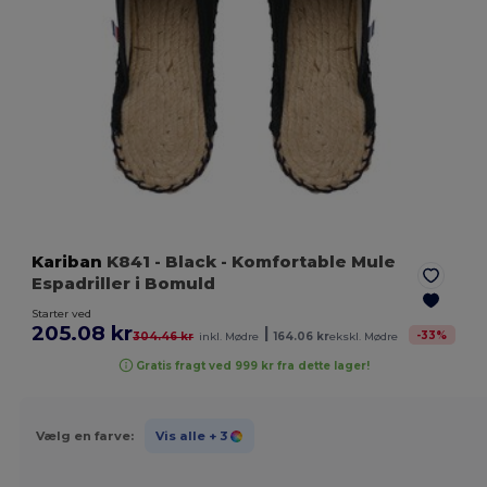
Kariban
K841
- Black
- Komfortable Mule
Espadriller i Bomuld
Starter ved
205.08 kr
|
-
33
%
304.46 kr
inkl. Mødre
164.06 kr
ekskl. Mødre
Gratis fragt ved 999 kr fra dette lager!
Vælg en farve:
Vis alle
+ 3