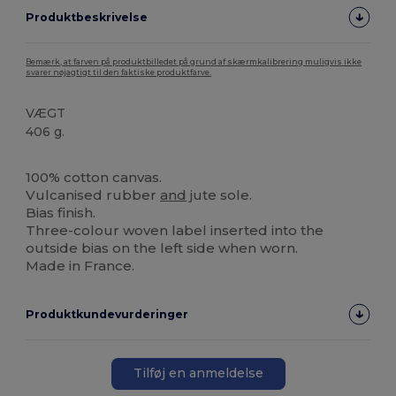
Produktbeskrivelse
Bemærk, at farven på produktbilledet på grund af skærmkalibrering muligvis ikke
svarer nøjagtigt til den faktiske produktfarve.
VÆGT
406 g.
Fremstillet i Europa
Fremstillet i Frankrig
100% cotton canvas.
Vulcanised rubber
and
jute sole.
Bias finish.
Three-colour woven label inserted into the
outside bias on the left side when worn.
Made in France.
Produktkundevurderinger
Tilføj en anmeldelse