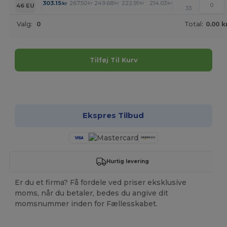
+
303.15
267.50
249.68
222.91
214.03
205.08
kr
kr
kr
kr
kr
kr
46 EU
33
Valg:
0
Total:
0.00 k
Tilføj Til Kurv
Tilpas det!
Ekspres Tilbud
Hurtig levering
Er du et firma? Få fordele ved priser eksklusive
moms, når du betaler, bedes du angive dit
momsnummer inden for Fællesskabet.