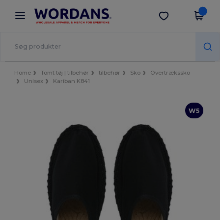
×
Wordans-app
Hent app
Bedre priser i appen!
Home
Tomt tøj | tilbehør
tilbehør
Sko
Overtrækssko
Unisex
Kariban K841
W5