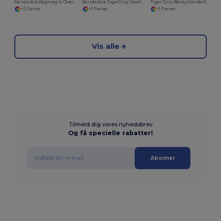
Skridsikre Regnvejrs Overtrækssko
Skridsikre TigerGrip Overtrækssko til Sikkerhed
Tiger Grip Beskyttende Skoovertræk med Tåkappe
+2 Farver
+1 Farver
+1 Farver
Vis alle
Tilmeld dig vores nyhedsbrev
Og få specielle rabatter!
Abonner