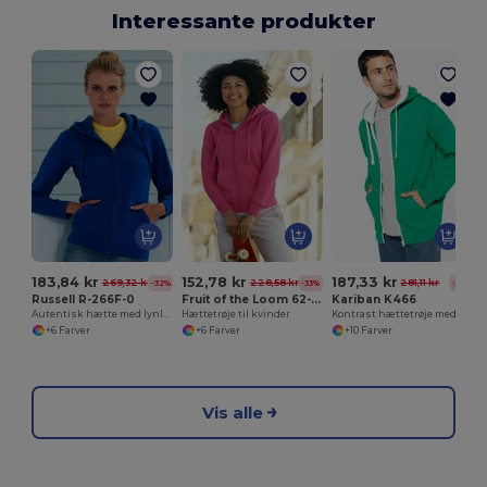
Interessante produkter
183,84 kr
152,78 kr
187,33 kr
269,32 kr
228,58 kr
281,11 kr
-32%
-33%
-33%
Russell R-266F-0
Fruit of the Loom 62-118-0
Kariban K466
Autentisk hætte med lynlås
Hættetrøje til kvinder
Kontrast hættetrøje med lynlås
+6 Farver
+6 Farver
+10 Farver
Vis alle