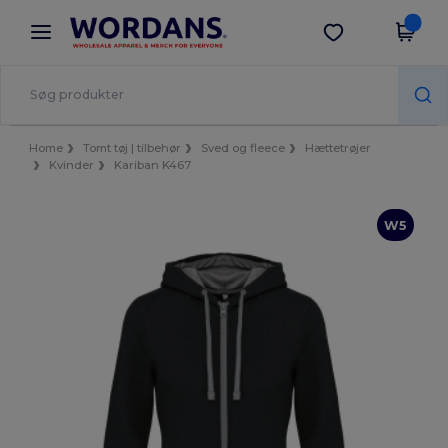
×
Wordans-app
Hent app
Bedre priser i appen!
Home
Tomt tøj | tilbehør
Sved og fleece
Hættetrøjer
Kvinder
Kariban K467
W5