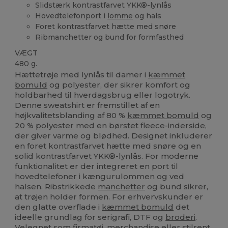
Slidstærk kontrastfarvet YKK®-lynlås
Hovedtelefonport i
lomme
og hals
Foret kontrastfarvet hætte med snøre
Ribmanchetter og bund for formfasthed
VÆGT
480 g.
Hættetrøje med lynlås til damer i
kæmmet
bomuld
og polyester, der sikrer komfort og
holdbarhed til hverdagsbrug eller logotryk.
Denne sweatshirt er fremstillet af en
højkvalitetsblanding af 80 %
kæmmet bomuld
og
20 %
polyester
med en børstet fleece-inderside,
der giver varme og blødhed. Designet inkluderer
en foret kontrastfarvet hætte med snøre og en
solid kontrastfarvet YKK®-lynlås. For moderne
funktionalitet er der integreret en port til
hovedtelefoner i kængurulommen og ved
halsen. Ribstrikkede
manchetter
og bund sikrer,
at trøjen holder formen. For erhvervskunder er
den glatte overflade i
kæmmet bomuld
det
ideelle grundlag for serigrafi, DTF og
broderi
.
Velegnet som firmatøj, merchandise eller stilrent