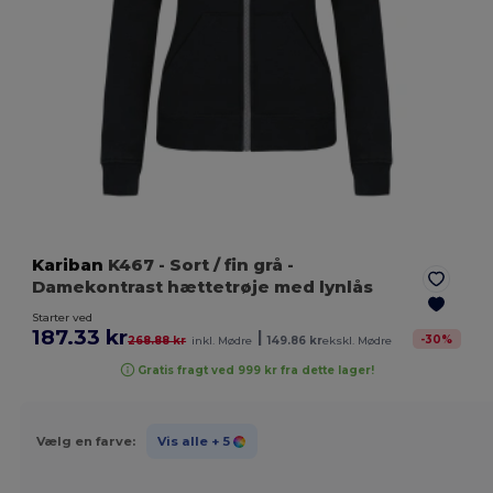
Kariban
K467
- Sort / fin grå
-
Damekontrast hættetrøje med lynlås
Starter ved
187.33 kr
|
-
30
%
268.88 kr
inkl. Mødre
149.86 kr
ekskl. Mødre
Gratis fragt ved 999 kr fra dette lager!
Vælg en farve:
Vis alle
+ 5