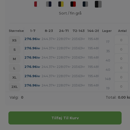
Sort / fin grå
1-7
8-23
24-71
72-143
144-287
288 +
Mere
Størrelse
Lager
Antal
+
276.96
244.37
228.07
203.63
195.48
187.33
kr
kr
kr
kr
kr
kr
XS
17
+
276.96
244.37
228.07
203.63
195.48
187.33
kr
kr
kr
kr
kr
kr
S
35
+
276.96
244.37
228.07
203.63
195.48
187.33
kr
kr
kr
kr
kr
kr
M
40
+
276.96
244.37
228.07
203.63
195.48
187.33
kr
kr
kr
kr
kr
kr
L
40
+
276.96
244.37
228.07
203.63
195.48
187.33
kr
kr
kr
kr
kr
kr
XL
148
+
276.96
244.37
228.07
203.63
195.48
187.33
kr
kr
kr
kr
kr
kr
2XL
19
Valg:
0
Total:
0.00 k
Tilføj Til Kurv