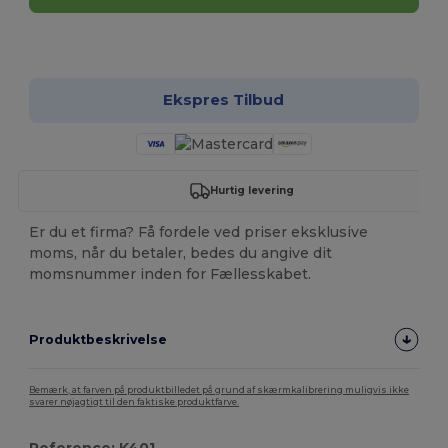
Tilpas det!
Ekspres Tilbud
Hurtig levering
Er du et firma? Få fordele ved priser eksklusive
moms, når du betaler, bedes du angive dit
momsnummer inden for Fællesskabet.
Produktbeskrivelse
Bemærk, at farven på produktbilledet på grund af skærmkalibrering muligvis ikke
svarer nøjagtigt til den faktiske produktfarve.
Reference: K401