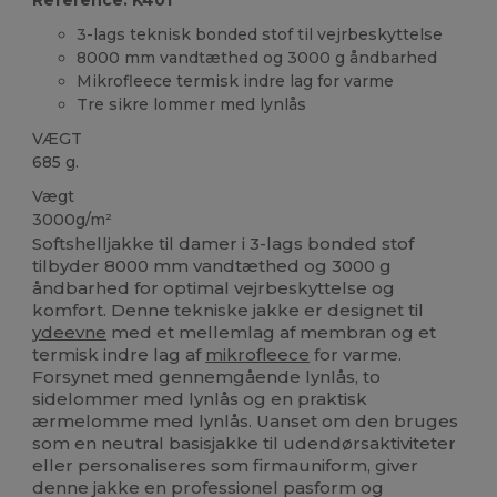
3-lags teknisk bonded stof til vejrbeskyttelse
8000 mm vandtæthed og 3000 g åndbarhed
Mikrofleece termisk indre lag for varme
Tre sikre lommer med lynlås
VÆGT
685 g.
Vægt
3000g/m²
Softshelljakke til damer i 3-lags bonded stof
tilbyder 8000 mm vandtæthed og 3000 g
åndbarhed for optimal vejrbeskyttelse og
komfort. Denne tekniske jakke er designet til
ydeevne
med et mellemlag af membran og et
termisk indre lag af
mikrofleece
for varme.
Forsynet med gennemgående lynlås, to
sidelommer med lynlås og en praktisk
ærmelomme med lynlås. Uanset om den bruges
som en neutral basisjakke til udendørsaktiviteter
eller personaliseres som firmauniform, giver
denne jakke en professionel pasform og