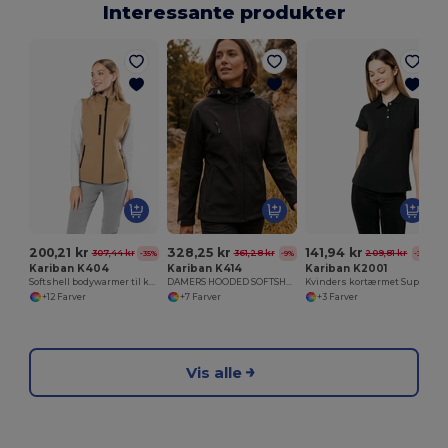
Interessante produkter
200,21 kr
328,25 kr
141,94 kr
307,44 kr
361,28 kr
209,81 kr
-35%
-9%
-32%
Kariban K404
Kariban K414
Kariban K2001
Softshell bodywarmer til kvinder
DAMERS HOODED SOFTSHELL JAKKE
Kvinders kortærmet Supima® poloshirt
+12 Farver
+7 Farver
+3 Farver
Vis alle