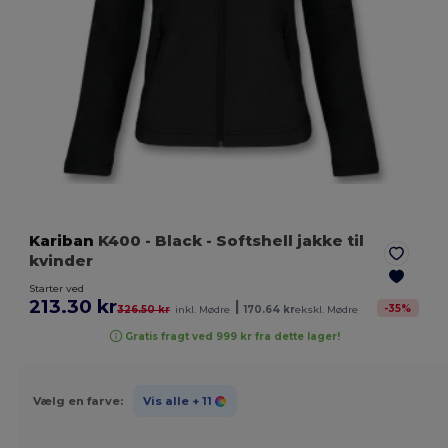
Kariban
K400
- Black
- Softshell jakke til
kvinder
Starter ved
213.30 kr
|
-
35
%
326.50 kr
inkl. Mødre
170.64 kr
ekskl. Mødre
Gratis fragt ved 999 kr fra dette lager!
Vælg en farve:
Vis alle
+ 11