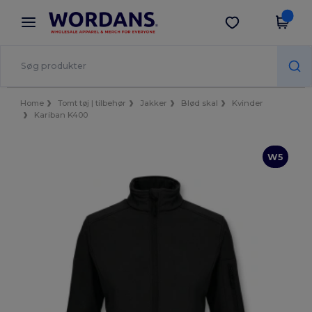
×
Wordans-app
Hent app
Bedre priser i appen!
Home
Tomt tøj | tilbehør
Jakker
Blød skal
Kvinder
Kariban K400
W5