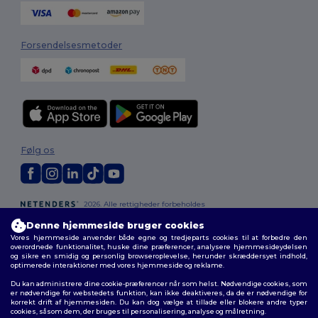
Forsendelsesmetoder
Følg os
2026. Alle rettigheder forbeholdes
Vilkår og Betingelser
|
Tilpasset politik
|
Fortrolighedspolitik
|
Politik for
Denne hjemmeside bruger cookies
cookies
|
Sitemap
Vores hjemmeside anvender både egne og tredjeparts cookies til at forbedre den
overordnede funktionalitet, huske dine præferencer, analysere hjemmesideydelsen
og sikre en smidig og personlig browseroplevelse, herunder skræddersyet indhold,
optimerede interaktioner med vores hjemmeside og reklame.
Du kan administrere dine cookie-præferencer når som helst. Nødvendige cookies, som
er nødvendige for webstedets funktion, kan ikke deaktiveres, da de er nødvendige for
korrekt drift af hjemmesiden. Du kan dog vælge at tillade eller blokere andre typer
cookies, såsom dem, der bruges til personalisering, analyse og målretning.