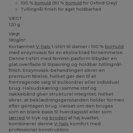
100 %
bomuld
(90 %
bomuld
for Oxford Grey)
Tvillingnål-finish for øget holdbarhed
VÆGT
120 g.
Vægt
180g/m²
Kortærmet
V-hals
t-shirt til damer i 100 %
bomuld
med enzymvask for en ekstra blød fornemmelse.
Denne t-shirt med feminin pasform tilbyder en
glat overflade til tilpasning og holdbar tvillingnål-
finish. Enzymvask-behandlingen sikrer en
premium følelse, hvilket gør den til et
fremragende valg til bulkordrer eller individuel
brug. Halsudskæring i samme stof og
nakkebånd giver strukturel integritet, hvilket
sikrer, at beklædningsgenstanden holder formen
efter gentagen brug. Uanset om den bruges
som en blank basis til hverdagsstil eller som
lærred
til tryk og
broderi
af høj kvalitet,
kombinerer denne
V-hals
komfort med
professionel konstruktion.