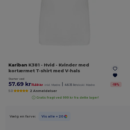
Kariban
K381
- Hvid
- Kvinder med
kortærmet T-shirt med V-hals
Starter ved
57.69 kr
|
-
19
%
71.59 kr
inkl. Mødre
46.15 kr
ekskl. Mødre
5.0
2 Anmeldelser
Gratis fragt ved 999 kr fra dette lager!
Vælg en farve:
Vis alle
+ 20