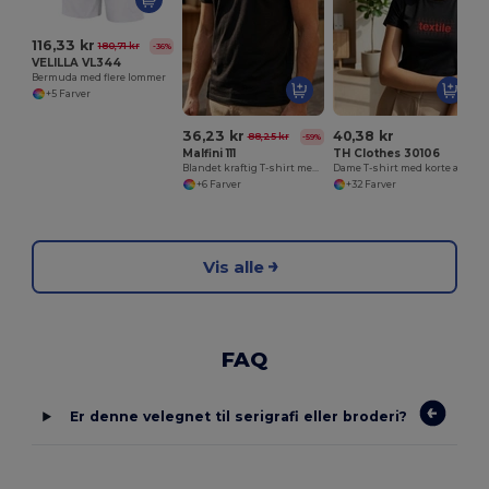
116,33 kr
180,71 kr
-36%
VELILLA VL344
Bermuda med flere lommer
+5 Farver
36,23 kr
40,38 kr
88,25 kr
-59%
Malfini 111
TH Clothes 30106
Blandet kraftig T-shirt med V-udskæring
Dame T-shirt med korte ærmer i bomuld
+6 Farver
+32 Farver
Vis alle
FAQ
Er denne velegnet til serigrafi eller broderi?