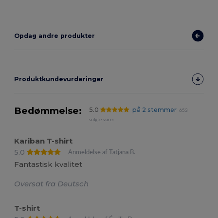
Opdag andre produkter
Produktkundevurderinger
Bedømmelse:
5.0
på 2 stemmer
653
solgte varer
Kariban T-shirt
5.0
Anmeldelse af Tatjana B.
Fantastisk kvalitet
Oversat fra Deutsch
T-shirt