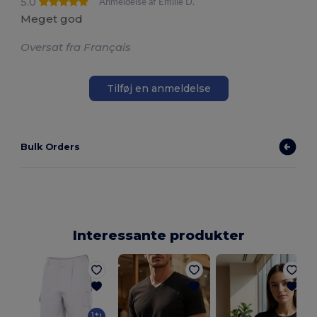
5.0
Anmeldelse af Émilie D.
Meget god
Oversat fra Français
Tilføj en anmeldelse
Bulk Orders
Interessante produkter
D