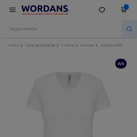
×
Wordans-app
Hent app
Bedre priser i appen!
Home
Tomt tøj | tilbehør
T-shirts
Kvinder
Kariban K381
W5