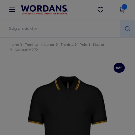
×
Wordans-app
Hent app
Bedre priser i appen!
Home
Tomt tøj | tilbehør
T-shirts
Polo
Mænd
Kariban K272
W5