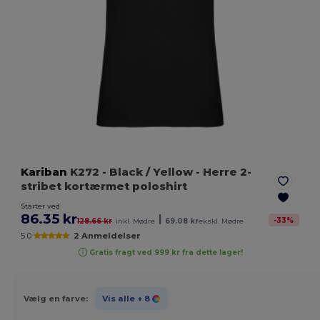
Kariban
K272
- Black / Yellow
- Herre 2-
stribet kortærmet poloshirt
Starter ved
86.35 kr
|
-
33
%
128.66 kr
inkl. Mødre
69.08 kr
ekskl. Mødre
5.0
2 Anmeldelser
Gratis fragt ved 999 kr fra dette lager!
Vælg en farve:
Vis alle
+ 8