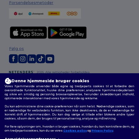
Forsendelsesmetoder
Følg os
2026. Alle rettigheder forbeholdes
Vilkår og Betingelser
|
Tilpasset politik
|
Fortrolighedspolitik
|
Politik for
Denne hjemmeside bruger cookies
cookies
|
Sitemap
Vores hjemmeside anvender både egne og tredjeparts cookies til at forbedre den
overordnede funktionalitet, huske dine præferencer, analysere hjemmesideydelsen
og sikre en smidig og personlig browseroplevelse, herunder skræddersyet indhold,
optimerede interaktioner med vores hjemmeside og reklame.
Du kan administrere dine cookie-præferencer når som helst. Nødvendige cookies, som
er nødvendige for webstedets funktion, kan ikke deaktiveres, da de er nødvendige for
korrekt drift af hjemmesiden. Du kan dog vælge at tillade eller blokere andre typer
cookies, såsom dem, der bruges til personalisering, analyse og målretning.
For flere oplysninger om, hvordan vi bruger cookies, hvordan du kan kontrollere dem, og
om tredjepartscookies, kan du se vores
Cookies policy
og
Privacy Policy
.
Anmeldelsespræferencer