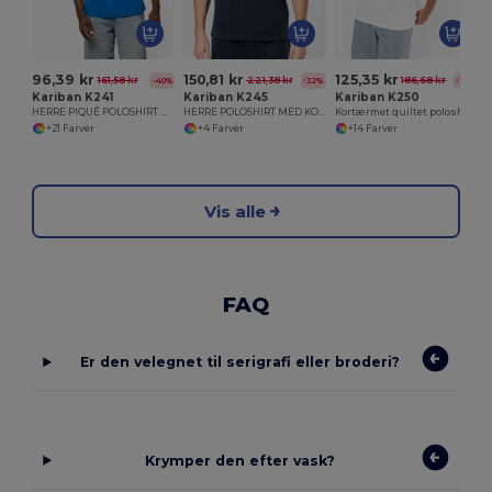
96,39 kr
150,81 kr
125,35 kr
161,58 kr
221,38 kr
186,68 kr
-40%
-32%
-33%
Kariban K241
Kariban K245
Kariban K250
HERRE PIQUÉ POLOSHIRT MED KORTE ÆRMER
HERRE POLOSHIRT MED KORTE ÆRMER
Kortærmet quiltet poloshirt
+21 Farver
+4 Farver
+14 Farver
Vis alle
FAQ
Er den velegnet til serigrafi eller broderi?
Krymper den efter vask?