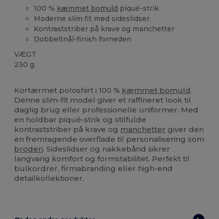
100 %
kæmmet bomuld
piqué-strik
Moderne slim fit med sideslidser
Kontraststriber på krave og manchetter
Dobbeltnål-finish forneden
VÆGT
230 g.
Høj lagerbeholdning
Kortærmet poloshirt i 100 %
kæmmet bomuld
.
Denne slim-fit model giver et raffineret look til
daglig brug eller professionelle uniformer. Med
en holdbar piqué-strik og stilfulde
kontraststriber på krave og
manchetter
giver den
en fremragende overflade til personalisering som
broderi
. Sideslidser og nakkebånd sikrer
langvarig komfort og formstabilitet. Perfekt til
bulkordrer, firmabranding eller high-end
detailkollektioner.