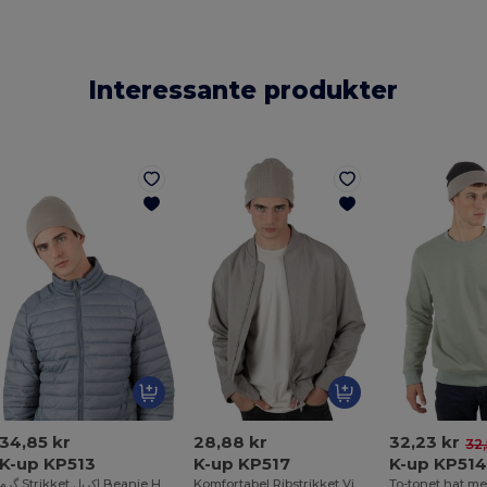
Interessante produkter
34,85 kr
28,88 kr
32,23 kr
32,
K-up KP513
K-up KP517
K-up KP51
گرم Strikket اکریل Beanie Hat کے لئے سردی
Komfortabel Ribstrikket Vinterhue i Akryl
To-tonet hat me