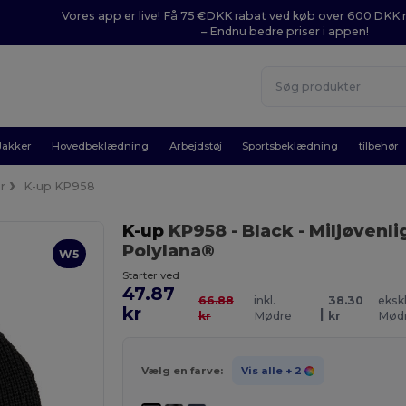
Vores app er live! Få 75 €DKK rabat ved køb over 600 DK
– Endnu bedre priser i appen!
Jakker
Hovedbeklædning
Arbejdstøj
Sportsbeklædning
tilbehør
r
K-up KP958
K-up
KP958
- Black
- Miljøvenl
Polylana®
W5
Starter ved
47.87
66.88
inkl.
38.30
ekskl
kr
|
kr
Mødre
kr
Mød
Vælg en farve:
Vis alle
+ 2