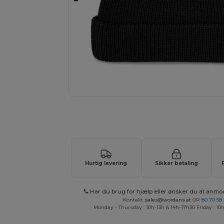
Anmod om et tilpasset tilbud på di
Hurtig levering
Sikker betaling
Har du brug for hjælp eller ønsker du at anmo
Kontakt
sales@wordans.at
OR
80 70 58
Monday - Thursday : 10h-13h & 14h-17h30 Friday : 10h