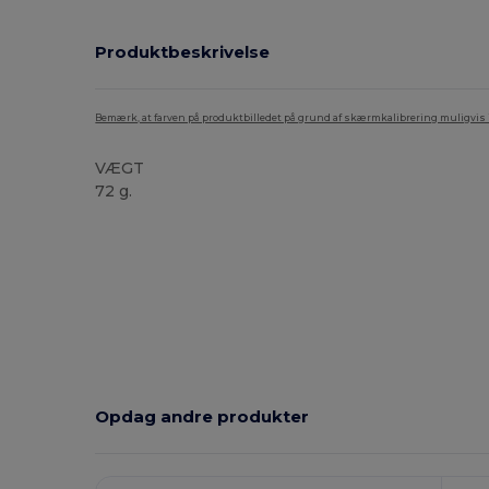
Produktbeskrivelse
Bemærk, at farven på produktbilledet på grund af skærmkalibrering muligvis ik
VÆGT
72 g.
Høj lagerbeholdning
Opdag andre produkter