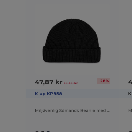
47,87 kr
4
-28%
66,88 kr
K-up KP958
K
Miljøvenlig Sømands Beanie med Polylana®