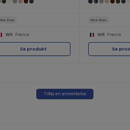
One Size
One Size
W5
France
W5
France
Se produkt
Se pro
Tilføj en anmeldelse