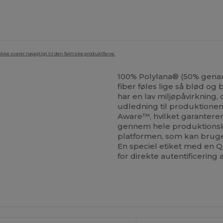
ke svarer nøjagtigt til den faktiske produktfarve.
100% Polylana® (50% gen
fiber føles lige så blød og 
har en lav miljøpåvirkning
udledning til produktionen
Aware™, hvilket garanterer
gennem hele produktionsk
platformen, som kan bruges
En speciel etiket med en 
for direkte autentificering