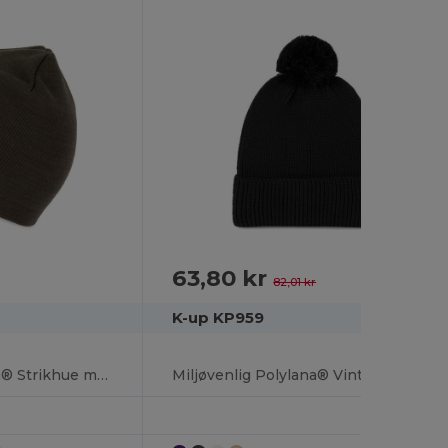
63,80 kr
-22%
82,01 kr
K-up KP959
Miljøvenlig Polylana® Strikhue med Certificering
Miljøvenlig Polylana® Vinterhue med QR Verifikation