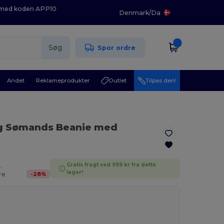
K med koden APP10
Denmark
/
Da
Søg
Spor ordre
Andet
Reklameprodukter
Outlet
Tilpas den!
ig Sømands Beanie med
Gratis fragt ved 999 kr fra dette
.
lager!
-
28
%
re