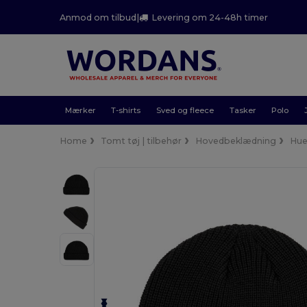
Anmod om tilbud
|
Levering om 24-48h timer
Mærker
T-shirts
Sved og fleece
Tasker
Polo
Home
Tomt tøj | tilbehør
Hovedbeklædning
Hue