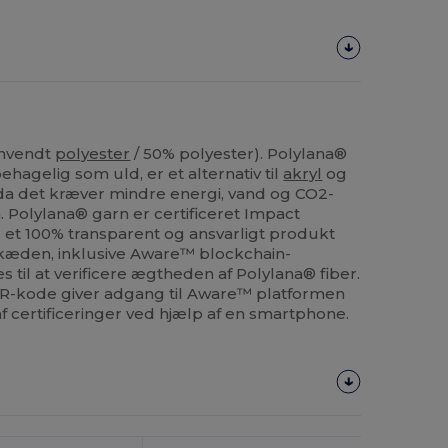
anvendt
polyester
/ 50% polyester). Polylana®
behagelig som uld, er et alternativ til
akryl
og
, da det kræver mindre energi, vand og CO2-
. Polylana® garn er certificeret Impact
 et 100% transparent og ansvarligt produkt
æden, inklusive Aware™ blockchain-
 til at verificere ægtheden af Polylana® fiber.
QR-kode giver adgang til Aware™ platformen
 af certificeringer ved hjælp af en smartphone.