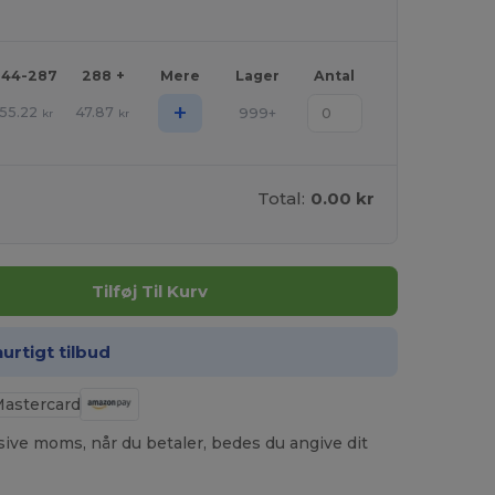
144-287
288 +
Mere
Lager
Antal
+
55.22
47.87
999+
kr
kr
Total:
0.00 kr
Tilføj Til Kurv
hurtigt tilbud
usive moms, når du betaler, bedes du angive dit