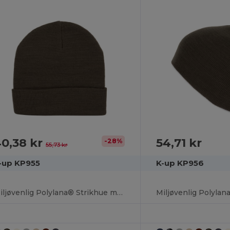
0,38 kr
54,71 kr
-28%
55,73 kr
-up KP955
K-up KP956
Miljøvenlig Polylana® Strikhue med Oprul