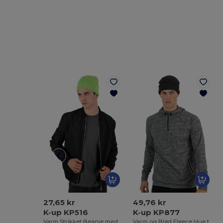
27,65 kr
49,76 kr
K-up KP516
K-up KP877
Varm Strikket Beanie med Ribkant
Varm og Blød Fleece Hue til Vinterbrug