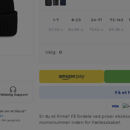
1-7
8-23
24-71
72-143
92.03
84.68
73.62
66.28
kr
kr
kr
kr
Valg:
0
ne produkter
Få et 
Pålidelig Support
de om et tilbud?
Er du et firma? Få fordele ved priser ekskl
 24
-14h (english)
momsnummer inden for Fællesskabet.