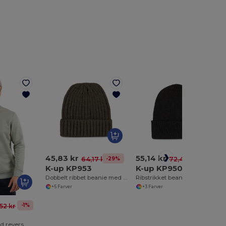
45,83 kr
55,14 kr
-29%
-24%
64,17 kr
72,45 kr
K-up KP953
K-up KP950
Dobbelt ribbet beanie med K-up
Ribstrikket beanie med K-up
+5 Farver
+3 Farver
-1%
52 kr
4
d revers